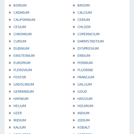
»
»
BORIUM
BROOM
»
»
CADMIUM
CALCIUM
»
»
CALIFORNIUM
CERIUM
»
»
CESIUM
CHLOOR
»
»
CHROMIUM
COPERNICIUM
»
»
CURIUM
DARMSTADTIUM
»
»
DUBNIUM
DYSPROSIUM
»
»
EINSTEINIUM
ERBIUM
»
»
EUROPIUM
FERMIUM
»
»
FLEROVIUM
FLUORINE
»
»
FOSFOR
FRANCIUM
»
»
GADOLINIUM
GALLIUM
»
»
GERMANIUM
GOUD
»
»
HAFNIUM
HASSIUM
»
»
HELIUM
HOLMIUM
»
»
IJZER
INDIUM
»
»
IRIDIUM
JODIUM
»
»
KALIUM
KOBALT
»
»