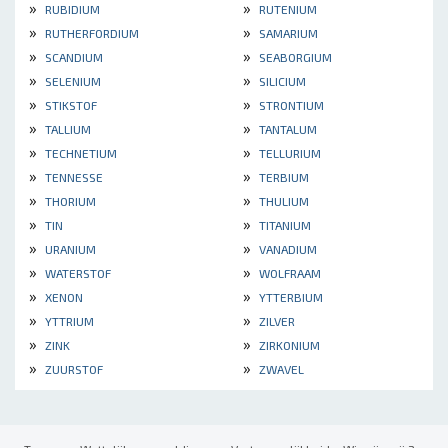
»
»
RUBIDIUM
RUTENIUM
»
»
RUTHERFORDIUM
SAMARIUM
»
»
SCANDIUM
SEABORGIUM
»
»
SELENIUM
SILICIUM
»
»
STIKSTOF
STRONTIUM
»
»
TALLIUM
TANTALUM
»
»
TECHNETIUM
TELLURIUM
»
»
TENNESSE
TERBIUM
»
»
THORIUM
THULIUM
»
»
TIN
TITANIUM
»
»
URANIUM
VANADIUM
»
»
WATERSTOF
WOLFRAAM
»
»
XENON
YTTERBIUM
»
»
YTTRIUM
ZILVER
»
»
ZINK
ZIRKONIUM
»
»
ZUURSTOF
ZWAVEL