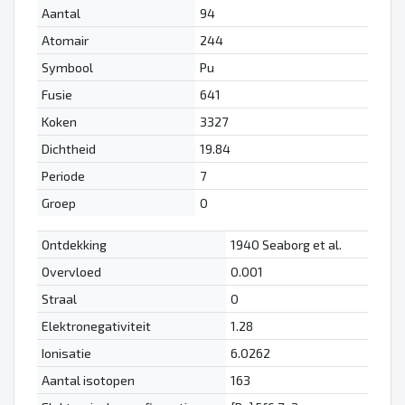
Aantal
94
Atomair
244
Symbool
Pu
Fusie
641
Koken
3327
Dichtheid
19.84
Periode
7
Groep
0
Ontdekking
1940 Seaborg et al.
Overvloed
0.001
Straal
0
Elektronegativiteit
1.28
Ionisatie
6.0262
Aantal isotopen
163