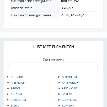
Elektronische configuratie
[Rn] 5f6 7s2
Oxidatie stelt
3,4,5,6,7
Elektron op energieniveau
2,8,18,32,24,8,2
LIJST MET ELEMENTEN
Zoek een item :
»
»
ACTINIUM
ALUMINIUM
»
»
AMERICIUM
ANTIMONIUM
»
»
ARGON
ARSENICUM
»
»
ASTATINE
BARIUM
»
»
BERKELIUM
BERYLLIUM
»
»
BISMUT
BOHRIUM