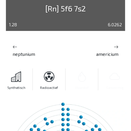
[Rn] 5f6 7s2
1.28
6.0262
neptunium
americium
Synthetisch
Radioactief
Vloeistof
Gasvormig