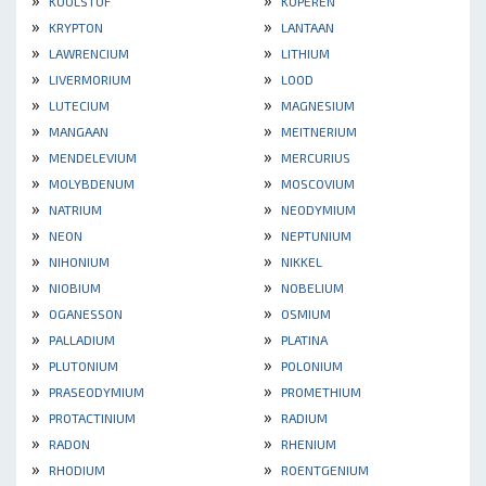
KOOLSTOF
KOPEREN
»
»
KRYPTON
LANTAAN
»
»
LAWRENCIUM
LITHIUM
»
»
LIVERMORIUM
LOOD
»
»
LUTECIUM
MAGNESIUM
»
»
MANGAAN
MEITNERIUM
»
»
MENDELEVIUM
MERCURIUS
»
»
MOLYBDENUM
MOSCOVIUM
»
»
NATRIUM
NEODYMIUM
»
»
NEON
NEPTUNIUM
»
»
NIHONIUM
NIKKEL
»
»
NIOBIUM
NOBELIUM
»
»
OGANESSON
OSMIUM
»
»
PALLADIUM
PLATINA
»
»
PLUTONIUM
POLONIUM
»
»
PRASEODYMIUM
PROMETHIUM
»
»
PROTACTINIUM
RADIUM
»
»
RADON
RHENIUM
»
»
RHODIUM
ROENTGENIUM