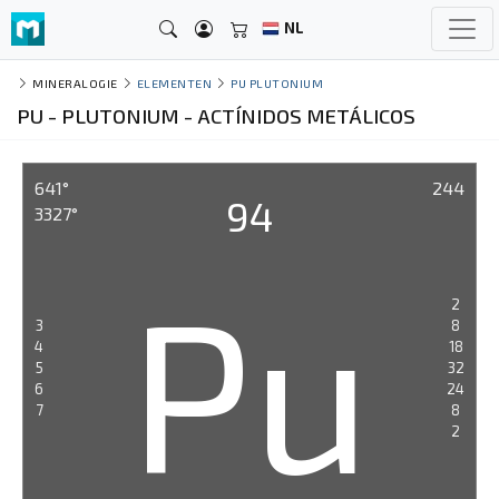
NL
MINERALOGIE
ELEMENTEN
PU PLUTONIUM
PU - PLUTONIUM - ACTÍNIDOS METÁLICOS
641°
244
94
3327°
Pu
2
3
8
4
18
5
32
6
24
7
8
2