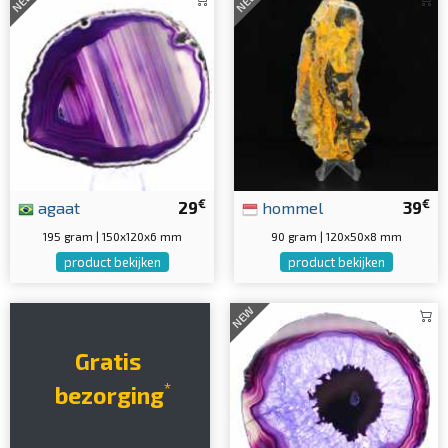
NEW
NEW
€
€
agaat
29
hommel
39
195 gram | 150x120x6 mm
90 gram | 120x50x8 mm
product bekijken
product bekijken
NEW
Gratis
*
bezorging