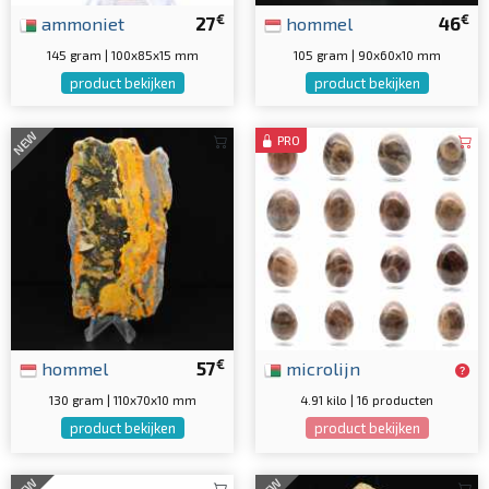
€
€
ammoniet
27
hommel
46
145 gram | 100x85x15 mm
105 gram | 90x60x10 mm
product bekijken
product bekijken
NEW
PRO
€
hommel
57
microlijn
130 gram | 110x70x10 mm
4.91 kilo | 16 producten
product bekijken
product bekijken