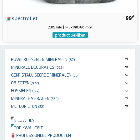
€
spectroliet
99
2.05 kilo | 140x140x60 mm
product bekijken
RUWE ROTSEN EN MINERALEN
(87)
MINERALE DECORATIES
(625)
GEKRISTALLISEERDE MINERALEN
(554)
OBJECTEN
(922)
FOSSIELEN
(174)
MINERALE SIERADEN
(354)
METEORIETEN
(22)
NIEUWTJES
TOP KWALITEIT
PROFESSIONELE PRODUCTEN