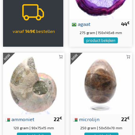
€
agaat
44
vanaf
149€
bestellen
275 gram | 150x145x6 mm
product bekijken
NEW
NEW
€
€
ammoniet
22
microlijn
22
120 gram | 90x75x15 mm
250 gram | 50x50x70 mm