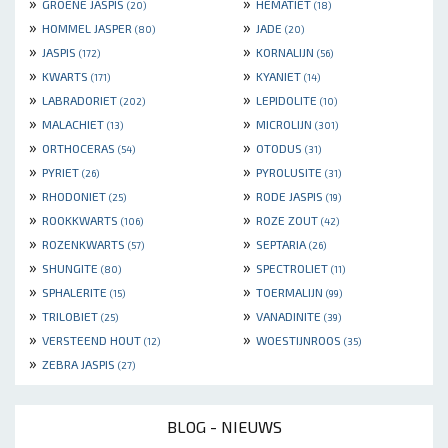
»
»
GROENE JASPIS
HEMATIET
(20)
(18)
»
»
HOMMEL JASPER
JADE
(80)
(20)
»
»
JASPIS
KORNALIJN
(172)
(56)
»
»
KWARTS
KYANIET
(171)
(14)
»
»
LABRADORIET
LEPIDOLITE
(202)
(10)
»
»
MALACHIET
MICROLIJN
(13)
(301)
»
»
ORTHOCERAS
OTODUS
(54)
(31)
»
»
PYRIET
PYROLUSITE
(26)
(31)
»
»
RHODONIET
RODE JASPIS
(25)
(19)
»
»
ROOKKWARTS
ROZE ZOUT
(106)
(42)
»
»
ROZENKWARTS
SEPTARIA
(57)
(26)
»
»
SHUNGITE
SPECTROLIET
(80)
(11)
»
»
SPHALERITE
TOERMALIJN
(15)
(99)
»
»
TRILOBIET
VANADINITE
(25)
(39)
»
»
VERSTEEND HOUT
WOESTIJNROOS
(12)
(35)
»
ZEBRA JASPIS
(27)
BLOG - NIEUWS