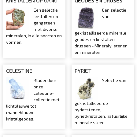
KRISTALLEN OP GANG
GEODES EN DRUSES
Een selectie
Een selectie
kristallen op
van
gangsteen
met diverse
gekristalliseerde minerale
mineralen, in alle soorten en
geodes en kristallen
vormen.
drussen - Mineraly: stenen
en mineralen
CELESTINE
PYRIET
Blader door
Selectie van
onze
celestine-
collectie met
gekristalliseerde
lichtblauwe tot
pyrietstenen,
marineblauwe
pyrietkristallen, natuurlijke
kristalgeodes.
minerale steen.