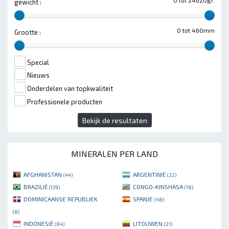
0 tot 24620gr.
gewicht :
0 tot 460mm
Grootte :
Special
Nieuws
Onderdelen van topkwaliteit
Professionele producten
Bekijk de resultaten
MINERALEN PER LAND
AFGHANISTAN
ARGENTINIË
(44)
(22)
BRAZILIË
CONGO-KINSHASA
(129)
(18)
DOMINICAANSE REPUBLIEK
SPANJE
(48)
(8)
INDONESIË
LITOUWEN
(84)
(21)