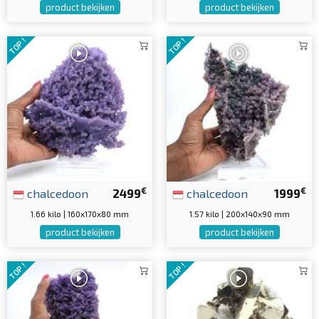
product bekijken
product bekijken
TOP !
TOP !
€
€
chalcedoon
2499
chalcedoon
1999
1.66 kilo | 160x170x80 mm
1.57 kilo | 200x140x90 mm
product bekijken
product bekijken
TOP !
TOP !