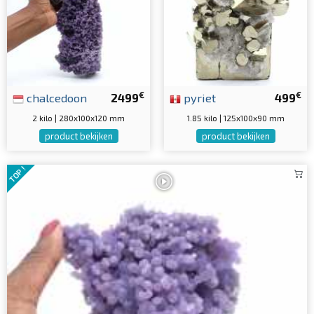
€
€
chalcedoon
2499
pyriet
499
2 kilo | 280x100x120 mm
1.85 kilo | 125x100x90 mm
product bekijken
product bekijken
TOP !