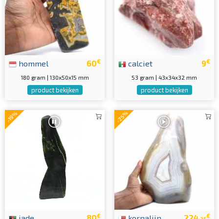
€
€
hommel
60
calciet
9
180 gram | 130x50x15 mm
53 gram | 43x34x32 mm
product bekijken
product bekijken
-25%
-19%
€
€
jade
80
kornalijn
224
.25