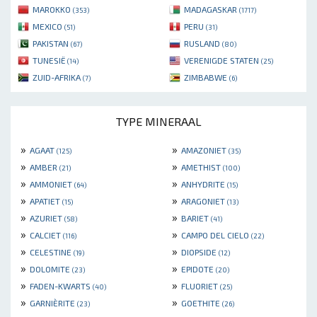
MAROKKO
MADAGASKAR
(353)
(1717)
MEXICO
PERU
(51)
(31)
PAKISTAN
RUSLAND
(67)
(80)
TUNESIË
VERENIGDE STATEN
(14)
(25)
ZUID-AFRIKA
ZIMBABWE
(7)
(6)
TYPE MINERAAL
»
»
AGAAT
AMAZONIET
(125)
(35)
»
»
AMBER
AMETHIST
(21)
(100)
»
»
AMMONIET
ANHYDRITE
(64)
(15)
»
»
APATIET
ARAGONIET
(15)
(13)
»
»
AZURIET
BARIET
(58)
(41)
»
»
CALCIET
CAMPO DEL CIELO
(116)
(22)
»
»
CELESTINE
DIOPSIDE
(19)
(12)
»
»
DOLOMITE
EPIDOTE
(23)
(20)
»
»
FADEN-KWARTS
FLUORIET
(40)
(25)
»
»
GARNIÈRITE
GOETHITE
(23)
(26)