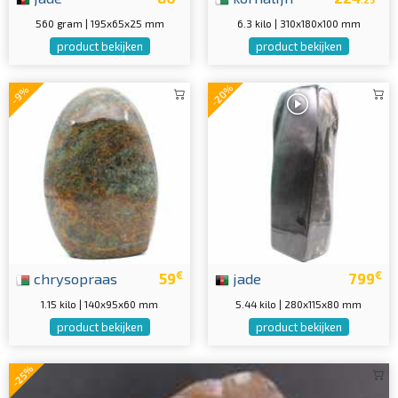
560 gram | 195x65x25 mm
6.3 kilo | 310x180x100 mm
product bekijken
product bekijken
-20%
-9%
€
€
chrysopraas
59
jade
799
1.15 kilo | 140x95x60 mm
5.44 kilo | 280x115x80 mm
product bekijken
product bekijken
-25%