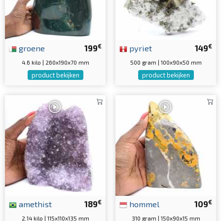
€
€
groene
199
pyriet
149
4.6 kilo | 260x190x70 mm
500 gram | 100x90x50 mm
product bekijken
product bekijken
€
€
amethist
189
hommel
109
2.14 kilo | 115x110x135 mm
310 gram | 150x90x15 mm