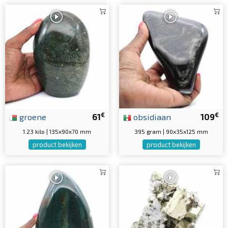
€
€
groene
61
obsidiaan
109
1.23 kilo | 135x90x70 mm
395 gram | 90x35x125 mm
product bekijken
product bekijken