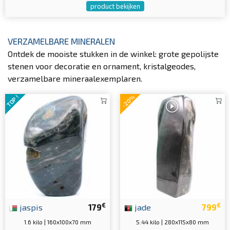
product bekijken
VERZAMELBARE MINERALEN
Ontdek de mooiste stukken in de winkel: grote gepolijste
stenen voor decoratie en ornament, kristalgeodes,
verzamelbare mineraalexemplaren.
-20%
TOP !
€
€
jaspis
179
jade
799
1.6 kilo | 160x100x70 mm
5.44 kilo | 280x115x80 mm