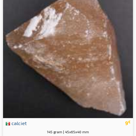
€
calciet
9
145 gram | 45x65x40 mm