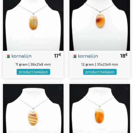
€
€
kornalijn
17
kornalijn
18
11 gram | 36x21x8 mm
12 gram | 35x23x9 mm
product bekijken
product bekijken