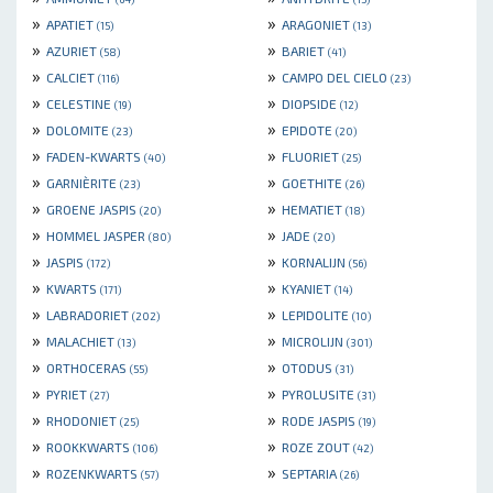
»
»
APATIET
ARAGONIET
(15)
(13)
»
»
AZURIET
BARIET
(58)
(41)
»
»
CALCIET
CAMPO DEL CIELO
(116)
(23)
»
»
CELESTINE
DIOPSIDE
(19)
(12)
»
»
DOLOMITE
EPIDOTE
(23)
(20)
»
»
FADEN-KWARTS
FLUORIET
(40)
(25)
»
»
GARNIÈRITE
GOETHITE
(23)
(26)
»
»
GROENE JASPIS
HEMATIET
(20)
(18)
»
»
HOMMEL JASPER
JADE
(80)
(20)
»
»
JASPIS
KORNALIJN
(172)
(56)
»
»
KWARTS
KYANIET
(171)
(14)
»
»
LABRADORIET
LEPIDOLITE
(202)
(10)
»
»
MALACHIET
MICROLIJN
(13)
(301)
»
»
ORTHOCERAS
OTODUS
(55)
(31)
»
»
PYRIET
PYROLUSITE
(27)
(31)
»
»
RHODONIET
RODE JASPIS
(25)
(19)
»
»
ROOKKWARTS
ROZE ZOUT
(106)
(42)
»
»
ROZENKWARTS
SEPTARIA
(57)
(26)