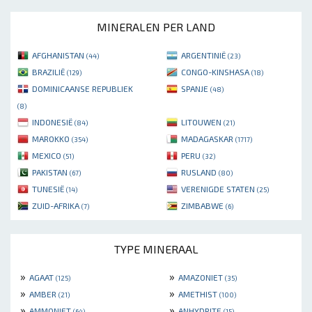
MINERALEN PER LAND
AFGHANISTAN
ARGENTINIË
(44)
(23)
BRAZILIË
CONGO-KINSHASA
(129)
(18)
DOMINICAANSE REPUBLIEK
SPANJE
(48)
(8)
INDONESIË
LITOUWEN
(84)
(21)
MAROKKO
MADAGASKAR
(354)
(1717)
MEXICO
PERU
(51)
(32)
PAKISTAN
RUSLAND
(67)
(80)
TUNESIË
VERENIGDE STATEN
(14)
(25)
ZUID-AFRIKA
ZIMBABWE
(7)
(6)
TYPE MINERAAL
»
»
AGAAT
AMAZONIET
(125)
(35)
»
»
AMBER
AMETHIST
(21)
(100)
»
»
AMMONIET
ANHYDRITE
(64)
(15)