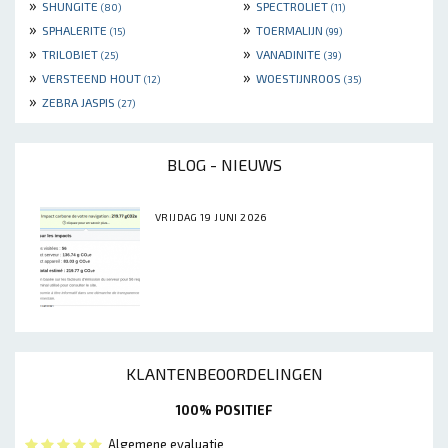
»
»
SHUNGITE
SPECTROLIET
(80)
(11)
»
»
SPHALERITE
TOERMALIJN
(15)
(99)
»
»
TRILOBIET
VANADINITE
(25)
(39)
»
»
VERSTEEND HOUT
WOESTIJNROOS
(12)
(35)
»
ZEBRA JASPIS
(27)
BLOG - NIEUWS
VRIJDAG 19 JUNI 2026
KLANTENBEOORDELINGEN
100% POSITIEF
Algemene evaluatie