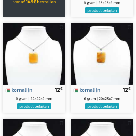
vanaf
149€
bestellen
6 gram | 23x23x6 mm
product bekijken
€
€
kornalijn
12
kornalijn
12
6 gram | 22x22x6 mm
6 gram | 20x25x7 mm
product bekijken
product bekijken