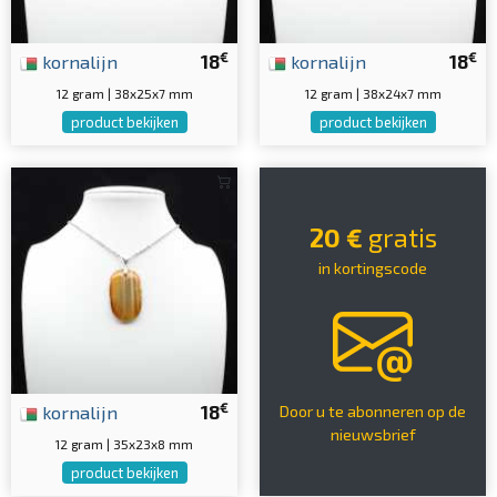
€
€
kornalijn
18
kornalijn
18
12 gram | 38x25x7 mm
12 gram | 38x24x7 mm
product bekijken
product bekijken
20 €
gratis
in kortingscode
€
kornalijn
18
Door u te abonneren op de
nieuwsbrief
12 gram | 35x23x8 mm
product bekijken