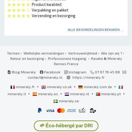
Product kwaliteit
Verpakking en pakket
Verzending en bezorging
ALLE BEOORDELINGEN BEKIJKEN ...
Termen
•
Wettelijke vermeldingen
•
Vertrouwelijkheid
•
Wie zijn wij ?
•
Retour en bezorging
•
Professionele toegang
• Ravaka
&
Mineraly
Rennes France
Blog Mineraly
Facebook
Instagram
07 67 76 45 88
contact@mineraly.nl
https://mineraly.fr
•
•
•
mineraly.fr
mineraly.co.uk
mineraly.com.de
•
•
•
•
mineraly.it
mineraly.es
mineraly.nl
mineraly.pt
mineraly.se
🌱 Éco-hébergé par DRI