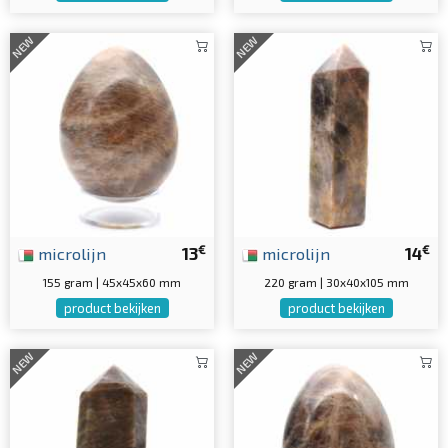
NEW
NEW
€
€
microlijn
13
microlijn
14
155 gram | 45x45x60 mm
220 gram | 30x40x105 mm
product bekijken
product bekijken
NEW
NEW