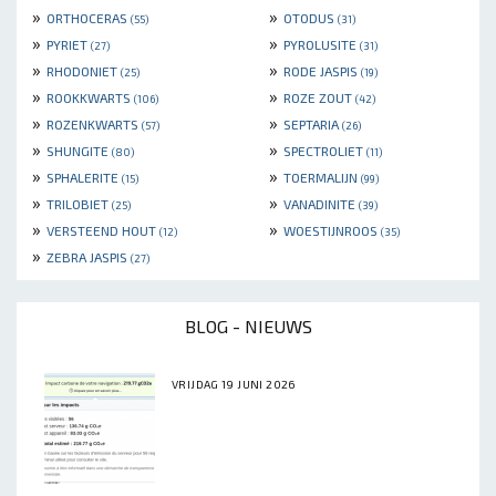
»
»
ORTHOCERAS
OTODUS
(55)
(31)
»
»
PYRIET
PYROLUSITE
(27)
(31)
»
»
RHODONIET
RODE JASPIS
(25)
(19)
»
»
ROOKKWARTS
ROZE ZOUT
(106)
(42)
»
»
ROZENKWARTS
SEPTARIA
(57)
(26)
»
»
SHUNGITE
SPECTROLIET
(80)
(11)
»
»
SPHALERITE
TOERMALIJN
(15)
(99)
»
»
TRILOBIET
VANADINITE
(25)
(39)
»
»
VERSTEEND HOUT
WOESTIJNROOS
(12)
(35)
»
ZEBRA JASPIS
(27)
BLOG - NIEUWS
VRIJDAG 19 JUNI 2026