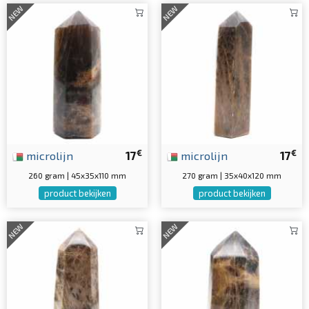
NEW
NEW
€
€
microlijn
17
microlijn
17
260 gram | 45x35x110 mm
270 gram | 35x40x120 mm
product bekijken
product bekijken
NEW
NEW