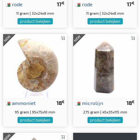
€
€
rode
17
rode
17
11 gram | 32x24x8 mm
11 gram | 32x24x8 mm
product bekijken
product bekijken
NEW
NEW
€
€
ammoniet
18
microlijn
18
95 gram | 95x75x10 mm
275 gram | 45x35x115 mm
product bekijken
product bekijken
NEW