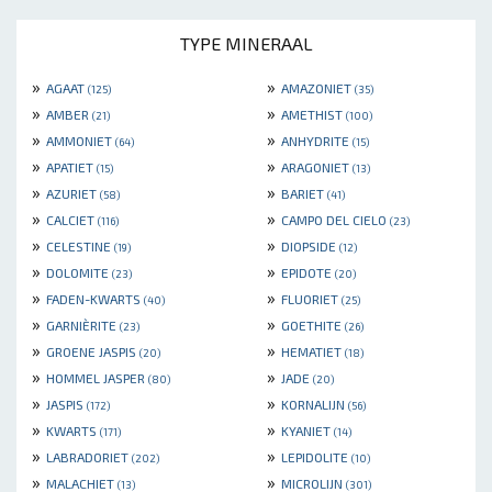
TYPE MINERAAL
»
»
AGAAT
AMAZONIET
(125)
(35)
»
»
AMBER
AMETHIST
(21)
(100)
»
»
AMMONIET
ANHYDRITE
(64)
(15)
»
»
APATIET
ARAGONIET
(15)
(13)
»
»
AZURIET
BARIET
(58)
(41)
»
»
CALCIET
CAMPO DEL CIELO
(116)
(23)
»
»
CELESTINE
DIOPSIDE
(19)
(12)
»
»
DOLOMITE
EPIDOTE
(23)
(20)
»
»
FADEN-KWARTS
FLUORIET
(40)
(25)
»
»
GARNIÈRITE
GOETHITE
(23)
(26)
»
»
GROENE JASPIS
HEMATIET
(20)
(18)
»
»
HOMMEL JASPER
JADE
(80)
(20)
»
»
JASPIS
KORNALIJN
(172)
(56)
»
»
KWARTS
KYANIET
(171)
(14)
»
»
LABRADORIET
LEPIDOLITE
(202)
(10)
»
»
MALACHIET
MICROLIJN
(13)
(301)