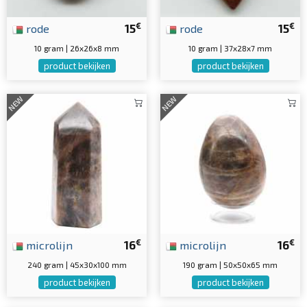
€
€
rode
15
rode
15
10 gram | 26x26x8 mm
10 gram | 37x28x7 mm
product bekijken
product bekijken
NEW
NEW
€
€
microlijn
16
microlijn
16
240 gram | 45x30x100 mm
190 gram | 50x50x65 mm
product bekijken
product bekijken