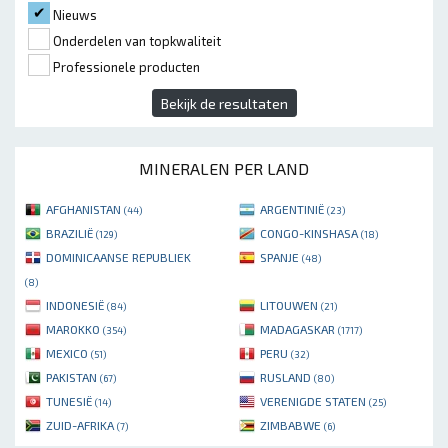
Nieuws
Onderdelen van topkwaliteit
Professionele producten
Bekijk de resultaten
MINERALEN PER LAND
AFGHANISTAN
ARGENTINIË
(44)
(23)
BRAZILIË
CONGO-KINSHASA
(129)
(18)
DOMINICAANSE REPUBLIEK
SPANJE
(48)
(8)
INDONESIË
LITOUWEN
(84)
(21)
MAROKKO
MADAGASKAR
(354)
(1717)
MEXICO
PERU
(51)
(32)
PAKISTAN
RUSLAND
(67)
(80)
TUNESIË
VERENIGDE STATEN
(14)
(25)
ZUID-AFRIKA
ZIMBABWE
(7)
(6)