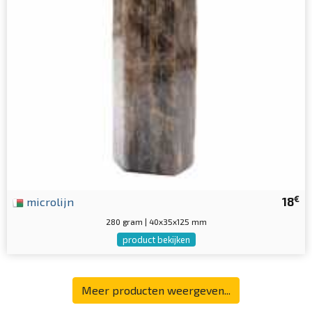
€
microlijn
18
280 gram | 40x35x125 mm
product bekijken
Meer producten weergeven...