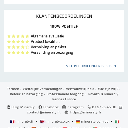
KLANTENBEOORDELINGEN
100% POSITIEF
Algemene evaluatie
Product kwaliteit
Verpakking en pakket
Verzending en bezorging
ALLE BEOORDELINGEN BEKIJKEN ...
Termen
•
Wettelijke vermeldingen
•
Vertrouwelijkheid
•
Wie zijn wij ?
•
Retour en bezorging
•
Professionele toegang
• Ravaka
&
Mineraly
Rennes France
Blog Mineraly
Facebook
Instagram
07 67 76 45 88
contact@mineraly.nl
https://mineraly.fr
•
•
•
mineraly.fr
mineraly.co.uk
mineraly.com.de
•
•
•
•