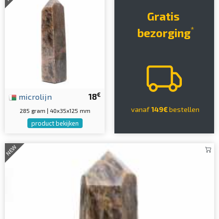
Gratis
*
bezorging
€
microlijn
18
vanaf
149€
bestellen
285 gram | 40x35x125 mm
product bekijken
NEW