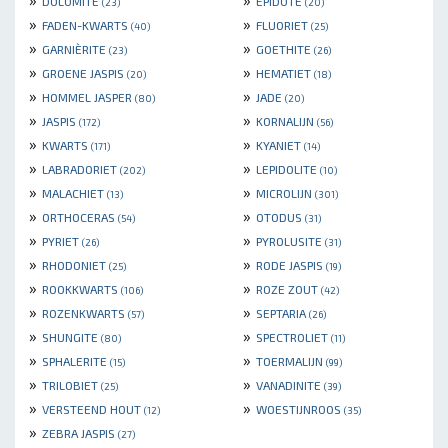
DOLOMITE
EPIDOTE
(23)
(20)
»
»
FADEN-KWARTS
FLUORIET
(40)
(25)
»
»
GARNIÈRITE
GOETHITE
(23)
(26)
»
»
GROENE JASPIS
HEMATIET
(20)
(18)
»
»
HOMMEL JASPER
JADE
(80)
(20)
»
»
JASPIS
KORNALIJN
(172)
(56)
»
»
KWARTS
KYANIET
(171)
(14)
»
»
LABRADORIET
LEPIDOLITE
(202)
(10)
»
»
MALACHIET
MICROLIJN
(13)
(301)
»
»
ORTHOCERAS
OTODUS
(54)
(31)
»
»
PYRIET
PYROLUSITE
(26)
(31)
»
»
RHODONIET
RODE JASPIS
(25)
(19)
»
»
ROOKKWARTS
ROZE ZOUT
(106)
(42)
»
»
ROZENKWARTS
SEPTARIA
(57)
(26)
»
»
SHUNGITE
SPECTROLIET
(80)
(11)
»
»
SPHALERITE
TOERMALIJN
(15)
(99)
»
»
TRILOBIET
VANADINITE
(25)
(39)
»
»
VERSTEEND HOUT
WOESTIJNROOS
(12)
(35)
»
ZEBRA JASPIS
(27)