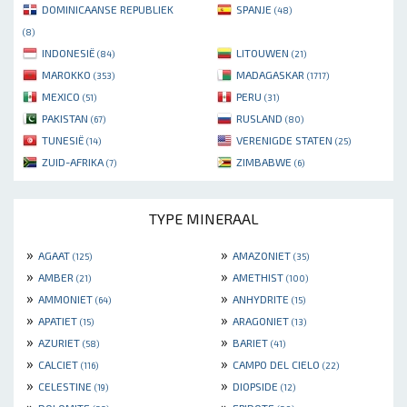
DOMINICAANSE REPUBLIEK
SPANJE
(48)
(8)
INDONESIË
LITOUWEN
(84)
(21)
MAROKKO
MADAGASKAR
(353)
(1717)
MEXICO
PERU
(51)
(31)
PAKISTAN
RUSLAND
(67)
(80)
TUNESIË
VERENIGDE STATEN
(14)
(25)
ZUID-AFRIKA
ZIMBABWE
(7)
(6)
TYPE MINERAAL
»
»
AGAAT
AMAZONIET
(125)
(35)
»
»
AMBER
AMETHIST
(21)
(100)
»
»
AMMONIET
ANHYDRITE
(64)
(15)
»
»
APATIET
ARAGONIET
(15)
(13)
»
»
AZURIET
BARIET
(58)
(41)
»
»
CALCIET
CAMPO DEL CIELO
(116)
(22)
»
»
CELESTINE
DIOPSIDE
(19)
(12)
»
»