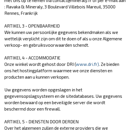
met ons op te nemen via contact@mineraly.fr of per e-mail aan
: Ravaka & Mineraly, 3 Boulevard Villebois Mareuil, 35000
Rennes, Frankrijk
ARTIKEL 3 - OPENBAARHEID
We kunnen uw persoonlijke gegevens bekendmaken als we
wettelijk verplicht zijn om dit te doen of als u onze Algemene
verkoop- en gebruiksvoorwaarden schendt.
ARTIKEL 4 - ACCOMMODATIE
Onze winkel wordt gehost door DRI (
www.dri.fr)
. Ze bieden
ons het hostingplatform waarmee we onze diensten en
producten aan u kunnen verkopen.
Uw gegevens worden opgeslagen in het
gegevensopslagsysteem en de sitedatabases. Uw gegevens
worden bewaard op een beveiligde server die wordt
beschermd door een firewall.
ARTIKEL 5 - DIENSTEN DOOR DERDEN
Over het algemeen zullen de externe providers die we