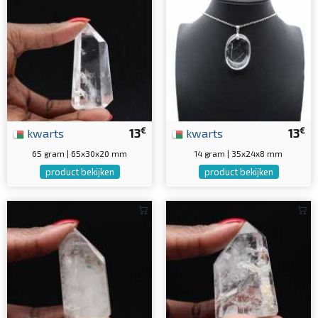
€
€
kwarts
13
kwarts
13
65 gram | 65x30x20 mm
14 gram | 35x24x8 mm
product bekijken
product bekijken