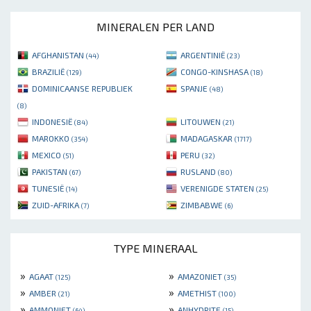
MINERALEN PER LAND
AFGHANISTAN
ARGENTINIË
(44)
(23)
BRAZILIË
CONGO-KINSHASA
(129)
(18)
DOMINICAANSE REPUBLIEK
SPANJE
(48)
(8)
INDONESIË
LITOUWEN
(84)
(21)
MAROKKO
MADAGASKAR
(354)
(1717)
MEXICO
PERU
(51)
(32)
PAKISTAN
RUSLAND
(67)
(80)
TUNESIË
VERENIGDE STATEN
(14)
(25)
ZUID-AFRIKA
ZIMBABWE
(7)
(6)
TYPE MINERAAL
»
»
AGAAT
AMAZONIET
(125)
(35)
»
»
AMBER
AMETHIST
(21)
(100)
»
»
AMMONIET
ANHYDRITE
(64)
(15)