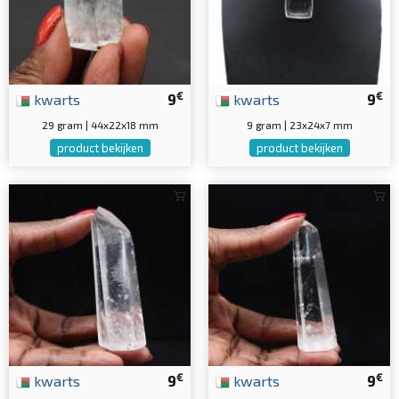
€
€
kwarts
9
kwarts
9
29 gram | 44x22x18 mm
9 gram | 23x24x7 mm
product bekijken
product bekijken
€
€
kwarts
9
kwarts
9