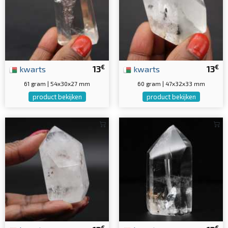
€
€
kwarts
13
kwarts
13
61 gram | 54x30x27 mm
60 gram | 47x32x33 mm
product bekijken
product bekijken
€
€