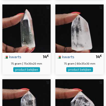
€
€
kwarts
14
kwarts
14
75 gram | 75x30x20 mm
75 gram | 60x35x30 mm
product bekijken
product bekijken