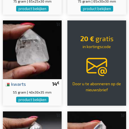
75 gram | 65x25x30 mm
75 gram | 65x30x30 mm
product bekijken
product bekijken
20 €
gratis
in kortingscode
€
kwarts
14
Door u te abonneren op de
nieuwsbrief
55 gram | 40x30x35 mm
product bekijken