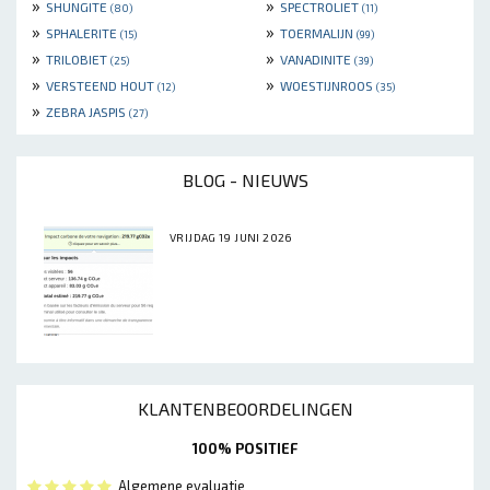
»
»
SHUNGITE
SPECTROLIET
(80)
(11)
»
»
SPHALERITE
TOERMALIJN
(15)
(99)
»
»
TRILOBIET
VANADINITE
(25)
(39)
»
»
VERSTEEND HOUT
WOESTIJNROOS
(12)
(35)
»
ZEBRA JASPIS
(27)
BLOG - NIEUWS
VRIJDAG 19 JUNI 2026
KLANTENBEOORDELINGEN
100% POSITIEF
Algemene evaluatie