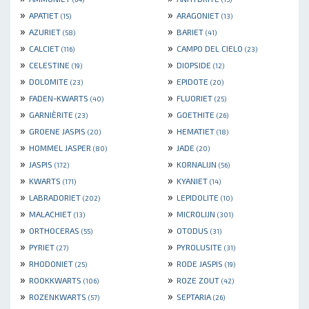
»
»
APATIET
ARAGONIET
(15)
(13)
»
»
AZURIET
BARIET
(58)
(41)
»
»
CALCIET
CAMPO DEL CIELO
(116)
(23)
»
»
CELESTINE
DIOPSIDE
(19)
(12)
»
»
DOLOMITE
EPIDOTE
(23)
(20)
»
»
FADEN-KWARTS
FLUORIET
(40)
(25)
»
»
GARNIÈRITE
GOETHITE
(23)
(26)
»
»
GROENE JASPIS
HEMATIET
(20)
(18)
»
»
HOMMEL JASPER
JADE
(80)
(20)
»
»
JASPIS
KORNALIJN
(172)
(56)
»
»
KWARTS
KYANIET
(171)
(14)
»
»
LABRADORIET
LEPIDOLITE
(202)
(10)
»
»
MALACHIET
MICROLIJN
(13)
(301)
»
»
ORTHOCERAS
OTODUS
(55)
(31)
»
»
PYRIET
PYROLUSITE
(27)
(31)
»
»
RHODONIET
RODE JASPIS
(25)
(19)
»
»
ROOKKWARTS
ROZE ZOUT
(106)
(42)
»
»
ROZENKWARTS
SEPTARIA
(57)
(26)