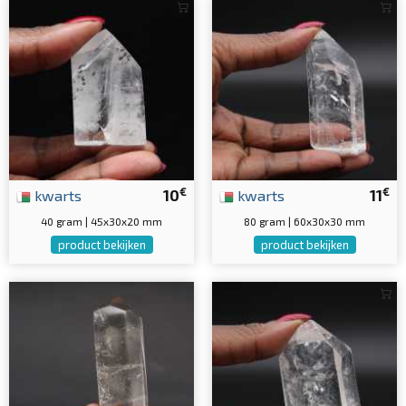
€
€
kwarts
10
kwarts
11
40 gram | 45x30x20 mm
80 gram | 60x30x30 mm
product bekijken
product bekijken