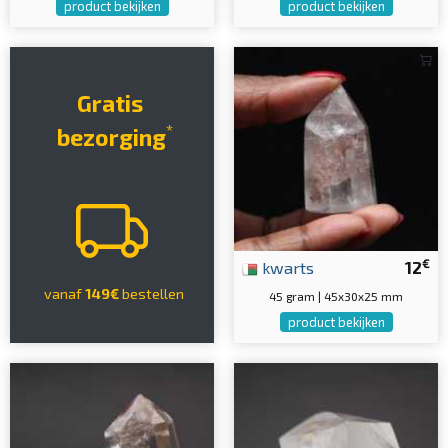
product bekijken
product bekijken
Gratis
*
bezorging
€
kwarts
12
vanaf
149€
bestellen
45 gram | 45x30x25 mm
product bekijken