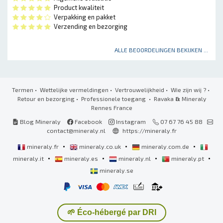
Product kwaliteit
Verpakking en pakket
Verzending en bezorging
ALLE BEOORDELINGEN BEKIJKEN ...
Termen
•
Wettelijke vermeldingen
•
Vertrouwelijkheid
•
Wie zijn wij ?
•
Retour en bezorging
•
Professionele toegang
• Ravaka
&
Mineraly
Rennes France
Blog Mineraly
Facebook
Instagram
07 67 76 45 88
contact@mineraly.nl
https://mineraly.fr
•
•
•
mineraly.fr
mineraly.co.uk
mineraly.com.de
•
•
•
•
mineraly.it
mineraly.es
mineraly.nl
mineraly.pt
mineraly.se
🌱 Éco-hébergé par DRI