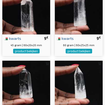
€
€
kwarts
9
kwarts
9
45 gram | 60x20x20 mm
60 gram | 60x25x25 mm
product bekijken
product bekijken