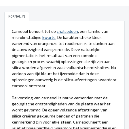
KORNALIJN
Carneool behoort tot de
chalcedoon
, een familie van
microkristallijne
kwarts
. De karakteristieke kleur,
variërend van oranjeroze tot roodbruin, is te danken aan
de aanwezigheid van ijzeroxide. Deze natuurlijke
pigmentatie is het resultaat van een complex
geologisch proces waarbij oplossingen die rijk zijn aan
silica worden afgezet in vaak vulkanische rotsholtes. Na
verloop van tijd kleurt het ijzeroxide dat in deze
oplossingen aanwezig is de silica-afzettingen, waardoor
carneool ontstaat.
De vorming van carneool is nauw verbonden met de
geologische omstandigheden van de plaats waar het
wordt gevormd. De opeenvolgende afzettingen van
silica creëren gekleurde banden of patronen die
kenmerkend zijn voor elke steen. Carneool heeft een
relatief hoge hardheid, waardoor het krasbestendig is en