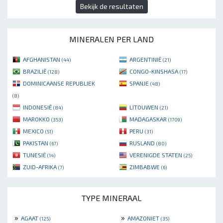
Bekijk de resultaten
MINERALEN PER LAND
AFGHANISTAN
ARGENTINIË
(44)
(21)
BRAZILIË
CONGO-KINSHASA
(128)
(17)
DOMINICAANSE REPUBLIEK
SPANJE
(48)
(8)
INDONESIË
LITOUWEN
(84)
(21)
MAROKKO
MADAGASKAR
(353)
(1709)
MEXICO
PERU
(51)
(31)
PAKISTAN
RUSLAND
(67)
(80)
TUNESIË
VERENIGDE STATEN
(14)
(25)
ZUID-AFRIKA
ZIMBABWE
(7)
(6)
TYPE MINERAAL
»
»
AGAAT
AMAZONIET
(125)
(35)