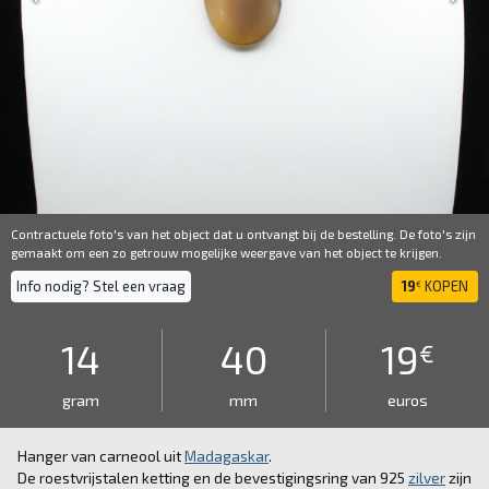
Contractuele foto's van het object dat u ontvangt bij de bestelling. De foto's zijn
gemaakt om een ​​zo getrouw mogelijke weergave van het object te krijgen.
Info nodig? Stel een vraag
19
KOPEN
€
14
40
19
€
gram
mm
euros
Hanger van carneool uit
Madagaskar
.
De roestvrijstalen ketting en de bevestigingsring van 925
zilver
zijn