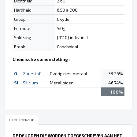
Dichtheid
2.60
Hardheid
6.50 à 7.00
Group
Oxyde
Formule
SiO
2
Splitsing
{0110} indistinct
Break
Conchoidal
Chemische samenstelling
:
O
Zuurstof
Overig niet-metaal
53.26%
Si
Silicium
Metalloïden
46.74%
100%
LITHOTHERAPIE
DE DEUGDEN DIE WORDEN TOEGESCHREVEN AAN HET