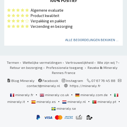
100% POSITIEF
Algemene evaluatie
Product kwaliteit
Verpakking en pakket
Verzending en bezorging
ALLE BEOORDELINGEN BEKIJKEN ...
Termen
•
Wettelijke vermeldingen
•
Vertrouwelijkheid
•
Wie zijn wij ?
•
Retour en bezorging
•
Professionele toegang
• Ravaka
&
Mineraly
Rennes France
Blog Mineraly
Facebook
Instagram
07 67 76 45 88
contact@mineraly.nl
https://mineraly.fr
•
•
•
mineraly.fr
mineraly.co.uk
mineraly.com.de
•
•
•
•
mineraly.it
mineraly.es
mineraly.nl
mineraly.pt
mineraly.se