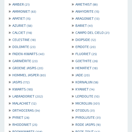
»
»
AMBER
AMETHIST
(21)
(99)
»
»
AMMONIET
ANHYDRITE
(63)
(15)
»
»
APATIET
ARAGONIET
(15)
(13)
»
»
AZURIET
BARIET
(58)
(41)
»
»
CALCIET
CAMPO DEL CIELO
(116)
(21)
»
»
CELESTINE
DIOPSIDE
(18)
(12)
»
»
DOLOMITE
EPIDOTE
(23)
(20)
»
»
FADEN-KWARTS
FLUORIET
(40)
(25)
»
»
GARNIÈRITE
GOETHITE
(23)
(26)
»
»
GROENE JASPIS
HEMATIET
(20)
(18)
»
»
HOMMEL JASPER
JADE
(80)
(20)
»
»
JASPIS
KORNALIJN
(172)
(56)
»
»
KWARTS
KYANIET
(165)
(14)
»
»
LABRADORIET
LEPIDOLITE
(202)
(10)
»
»
MALACHIET
MICROLIJN
(12)
(301)
»
»
ORTHOCERAS
OTODUS
(54)
(31)
»
»
PYRIET
PYROLUSITE
(26)
(31)
»
»
RHODONIET
RODE JASPIS
(25)
(19)
»
»
ROOKKWARTS
ROZE ZOUT
(106)
(42)