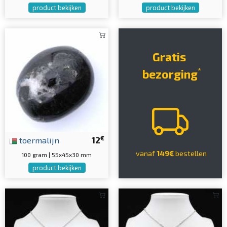
product bekijken
product bekijken
Gratis
*
bezorging
€
toermalijn
12
vanaf
149€
bestellen
100 gram | 55x45x30 mm
product bekijken