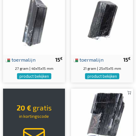
€
€
toermalijn
15
toermalijn
15
27 gram | 40x15x15 mm
21 gram | 25x15x15 mm
product bekijken
product bekijken
20 €
gratis
in kortingscode