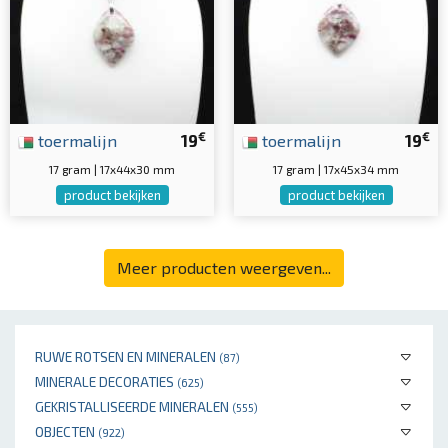
€
€
toermalijn
19
toermalijn
19
17 gram | 17x44x30 mm
17 gram | 17x45x34 mm
product bekijken
product bekijken
Meer producten weergeven...
RUWE ROTSEN EN MINERALEN
(87)
MINERALE DECORATIES
(625)
GEKRISTALLISEERDE MINERALEN
(555)
OBJECTEN
(922)