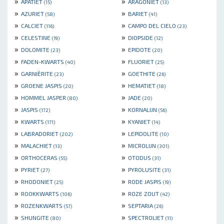
»
»
APATIET
ARAGONIET
(15)
(13)
»
»
AZURIET
BARIET
(58)
(41)
»
»
CALCIET
CAMPO DEL CIELO
(116)
(23)
»
»
CELESTINE
DIOPSIDE
(19)
(12)
»
»
DOLOMITE
EPIDOTE
(23)
(20)
»
»
FADEN-KWARTS
FLUORIET
(40)
(25)
»
»
GARNIÈRITE
GOETHITE
(23)
(26)
»
»
GROENE JASPIS
HEMATIET
(20)
(18)
»
»
HOMMEL JASPER
JADE
(80)
(20)
»
»
JASPIS
KORNALIJN
(172)
(56)
»
»
KWARTS
KYANIET
(171)
(14)
»
»
LABRADORIET
LEPIDOLITE
(202)
(10)
»
»
MALACHIET
MICROLIJN
(13)
(301)
»
»
ORTHOCERAS
OTODUS
(55)
(31)
»
»
PYRIET
PYROLUSITE
(27)
(31)
»
»
RHODONIET
RODE JASPIS
(25)
(19)
»
»
ROOKKWARTS
ROZE ZOUT
(106)
(42)
»
»
ROZENKWARTS
SEPTARIA
(57)
(26)
»
»
SHUNGITE
SPECTROLIET
(80)
(11)