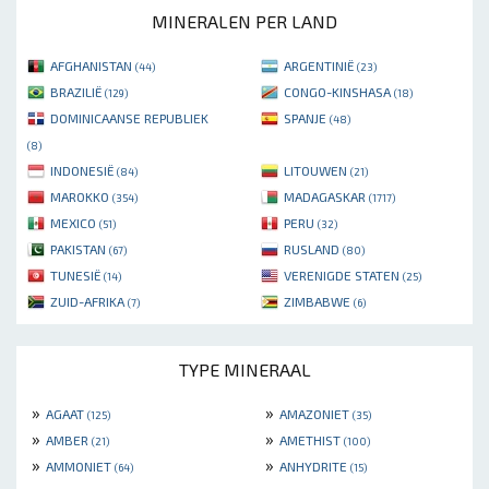
MINERALEN PER LAND
AFGHANISTAN
ARGENTINIË
(44)
(23)
BRAZILIË
CONGO-KINSHASA
(129)
(18)
DOMINICAANSE REPUBLIEK
SPANJE
(48)
(8)
INDONESIË
LITOUWEN
(84)
(21)
MAROKKO
MADAGASKAR
(354)
(1717)
MEXICO
PERU
(51)
(32)
PAKISTAN
RUSLAND
(67)
(80)
TUNESIË
VERENIGDE STATEN
(14)
(25)
ZUID-AFRIKA
ZIMBABWE
(7)
(6)
TYPE MINERAAL
»
»
AGAAT
AMAZONIET
(125)
(35)
»
»
AMBER
AMETHIST
(21)
(100)
»
»
AMMONIET
ANHYDRITE
(64)
(15)