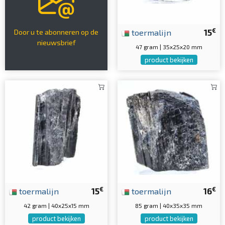
€
toermalijn
15
Door u te abonneren op de
nieuwsbrief
47 gram | 35x25x20 mm
product bekijken
€
€
toermalijn
15
toermalijn
16
42 gram | 40x25x15 mm
85 gram | 40x35x35 mm
product bekijken
product bekijken