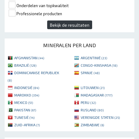
Onderdelen van topkwaliteit
Professionele producten
Bekijk de resultaten
MINERALEN PER LAND
AFGHANISTAN
ARGENTINIË
(44)
(23)
BRAZILIË
CONGO-KINSHASA
(129)
(18)
DOMINICAANSE REPUBLIEK
SPANJE
(48)
(8)
INDONESIË
LITOUWEN
(84)
(21)
MAROKKO
MADAGASKAR
(354)
(1717)
MEXICO
PERU
(51)
(32)
PAKISTAN
RUSLAND
(67)
(80)
TUNESIË
VERENIGDE STATEN
(14)
(25)
ZUID-AFRIKA
ZIMBABWE
(7)
(6)