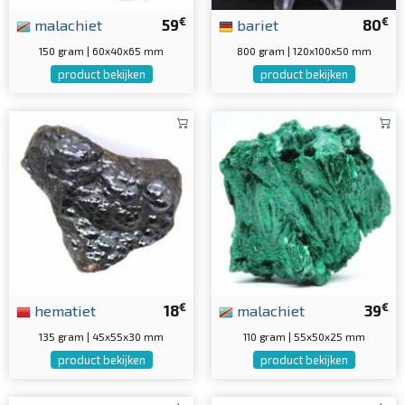
€
€
malachiet
59
bariet
80
150 gram | 60x40x65 mm
800 gram | 120x100x50 mm
product bekijken
product bekijken
€
€
hematiet
18
malachiet
39
135 gram | 45x55x30 mm
110 gram | 55x50x25 mm
product bekijken
product bekijken