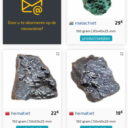
€
malachiet
29
Door u te abonneren op de
nieuwsbrief
100 gram | 65x45x25 mm
product bekijken
€
€
hematiet
22
hematiet
19
150 gram | 50x50x25 mm
100 gram | 50x40x20 mm