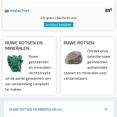
€
malachiet
89
275 gram | 90x75x35 mm
product bekijken
RUWE ROTSEN EN
RUWE ROTSEN
MINERALEN
Ontdek onze
Ruwe
selectie ruwe
gesteenten
gesteenten,
en mineralen,
authentieke
rechtstreeks
stenen en mineralen voor
uit de aarde gewonnen, om
verzamelaars.
uw verzameling compleet
te maken.
RUWE ROTSEN EN MINERALEN
(87)