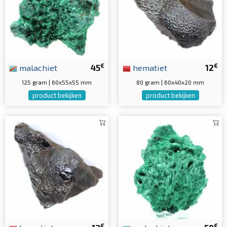
€
€
malachiet
45
hematiet
12
125 gram | 60x55x55 mm
80 gram | 60x40x20 mm
product bekijken
product bekijken
€
€