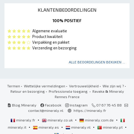
KLANTENBEOORDELINGEN
100% POSITIEF
Algemene evaluatie
Product kwaliteit
Verpakking en pakket
Verzending en bezorging
ALLE BEOORDELINGEN BEKIJKEN ...
Termen
•
Wettelijke vermeldingen
•
Vertrouwelijkheid
•
Wie zijn wij ?
•
Retour en bezorging
•
Professionele toegang
• Ravaka
&
Mineraly
Rennes France
Blog Mineraly
Facebook
Instagram
07 67 76 45 88
contact@mineraly.nl
https://mineraly.fr
•
•
•
mineraly.fr
mineraly.co.uk
mineraly.com.de
•
•
•
•
mineraly.it
mineraly.es
mineraly.nl
mineraly.pt