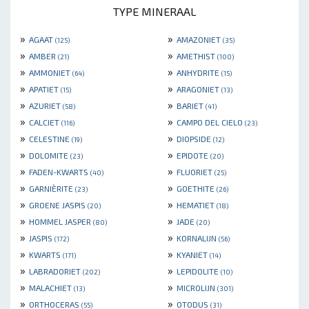
TYPE MINERAAL
»
»
AGAAT
AMAZONIET
(125)
(35)
»
»
AMBER
AMETHIST
(21)
(100)
»
»
AMMONIET
ANHYDRITE
(64)
(15)
»
»
APATIET
ARAGONIET
(15)
(13)
»
»
AZURIET
BARIET
(58)
(41)
»
»
CALCIET
CAMPO DEL CIELO
(116)
(23)
»
»
CELESTINE
DIOPSIDE
(19)
(12)
»
»
DOLOMITE
EPIDOTE
(23)
(20)
»
»
FADEN-KWARTS
FLUORIET
(40)
(25)
»
»
GARNIÈRITE
GOETHITE
(23)
(26)
»
»
GROENE JASPIS
HEMATIET
(20)
(18)
»
»
HOMMEL JASPER
JADE
(80)
(20)
»
»
JASPIS
KORNALIJN
(172)
(56)
»
»
KWARTS
KYANIET
(171)
(14)
»
»
LABRADORIET
LEPIDOLITE
(202)
(10)
»
»
MALACHIET
MICROLIJN
(13)
(301)
»
»
ORTHOCERAS
OTODUS
(55)
(31)