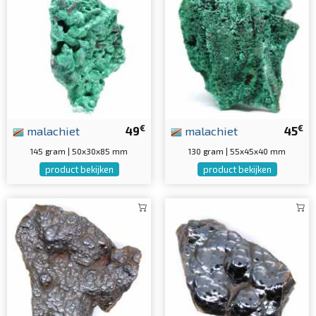
€
€
malachiet
49
malachiet
45
145 gram | 50x30x85 mm
130 gram | 55x45x40 mm
product bekijken
product bekijken