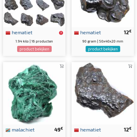
€
hematiet
hematiet
12
1.94 kilo | 16 producten
90 gram | 50x40x20 mm
product bekijken
product bekijken
€
€
malachiet
49
hematiet
12