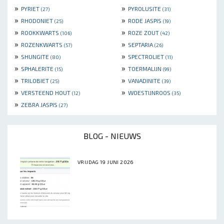
»
»
PYRIET
PYROLUSITE
(27)
(31)
»
»
RHODONIET
RODE JASPIS
(25)
(19)
»
»
ROOKKWARTS
ROZE ZOUT
(106)
(42)
»
»
ROZENKWARTS
SEPTARIA
(57)
(26)
»
»
SHUNGITE
SPECTROLIET
(80)
(11)
»
»
SPHALERITE
TOERMALIJN
(15)
(99)
»
»
TRILOBIET
VANADINITE
(25)
(39)
»
»
VERSTEEND HOUT
WOESTIJNROOS
(12)
(35)
»
ZEBRA JASPIS
(27)
BLOG - NIEUWS
VRIJDAG 19 JUNI 2026