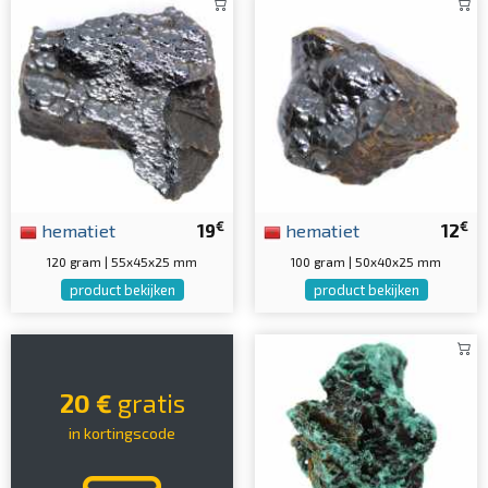
€
€
hematiet
19
hematiet
12
120 gram | 55x45x25 mm
100 gram | 50x40x25 mm
product bekijken
product bekijken
20 €
gratis
in kortingscode