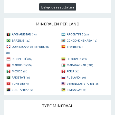
Bekijk de resultaten
MINERALEN PER LAND
AFGHANISTAN
ARGENTINIË
(44)
(23)
BRAZILIË
CONGO-KINSHASA
(129)
(18)
DOMINICAANSE REPUBLIEK
SPANJE
(48)
(8)
INDONESIË
LITOUWEN
(84)
(21)
MAROKKO
MADAGASKAR
(354)
(1717)
MEXICO
PERU
(51)
(32)
PAKISTAN
RUSLAND
(67)
(80)
TUNESIË
VERENIGDE STATEN
(14)
(25)
ZUID-AFRIKA
ZIMBABWE
(7)
(6)
TYPE MINERAAL