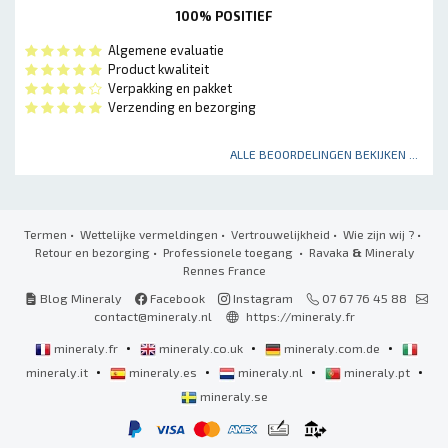
100% POSITIEF
Algemene evaluatie
Product kwaliteit
Verpakking en pakket
Verzending en bezorging
ALLE BEOORDELINGEN BEKIJKEN ...
Termen
•
Wettelijke vermeldingen
•
Vertrouwelijkheid
•
Wie zijn wij ?
•
Retour en bezorging
•
Professionele toegang
• Ravaka
&
Mineraly
Rennes France
Blog Mineraly
Facebook
Instagram
07 67 76 45 88
contact@mineraly.nl
https://mineraly.fr
•
•
•
mineraly.fr
mineraly.co.uk
mineraly.com.de
•
•
•
•
mineraly.it
mineraly.es
mineraly.nl
mineraly.pt
mineraly.se