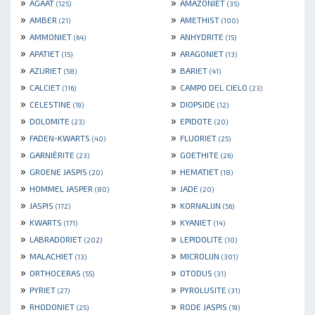
»
»
AGAAT
AMAZONIET
(125)
(35)
»
»
AMBER
AMETHIST
(21)
(100)
»
»
AMMONIET
ANHYDRITE
(64)
(15)
»
»
APATIET
ARAGONIET
(15)
(13)
»
»
AZURIET
BARIET
(58)
(41)
»
»
CALCIET
CAMPO DEL CIELO
(116)
(23)
»
»
CELESTINE
DIOPSIDE
(19)
(12)
»
»
DOLOMITE
EPIDOTE
(23)
(20)
»
»
FADEN-KWARTS
FLUORIET
(40)
(25)
»
»
GARNIÈRITE
GOETHITE
(23)
(26)
»
»
GROENE JASPIS
HEMATIET
(20)
(18)
»
»
HOMMEL JASPER
JADE
(80)
(20)
»
»
JASPIS
KORNALIJN
(172)
(56)
»
»
KWARTS
KYANIET
(171)
(14)
»
»
LABRADORIET
LEPIDOLITE
(202)
(10)
»
»
MALACHIET
MICROLIJN
(13)
(301)
»
»
ORTHOCERAS
OTODUS
(55)
(31)
»
»
PYRIET
PYROLUSITE
(27)
(31)
»
»
RHODONIET
RODE JASPIS
(25)
(19)