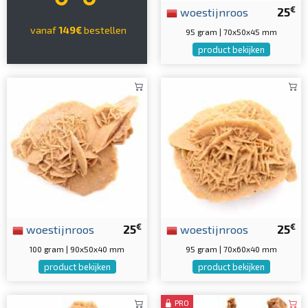
€
woestijnroos
25
vanaf
149€
bestellen
95 gram | 70x50x45 mm
product bekijken
€
€
woestijnroos
25
woestijnroos
25
100 gram | 90x50x40 mm
95 gram | 70x60x40 mm
product bekijken
product bekijken
PRO