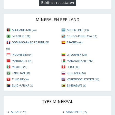
Bekijk de resultaten
MINERALEN PER LAND
AFGHANISTAN
ARGENTINIË
(44)
(23)
BRAZILIË
CONGO-KINSHASA
(129)
(18)
DOMINICAANSE REPUBLIEK
SPANJE
(48)
(8)
INDONESIË
LITOUWEN
(84)
(21)
MAROKKO
MADAGASKAR
(354)
(1717)
MEXICO
PERU
(51)
(32)
PAKISTAN
RUSLAND
(67)
(80)
TUNESIË
VERENIGDE STATEN
(14)
(25)
ZUID-AFRIKA
ZIMBABWE
(7)
(6)
TYPE MINERAAL
»
»
AGAAT
AMAZONIET
(125)
(35)