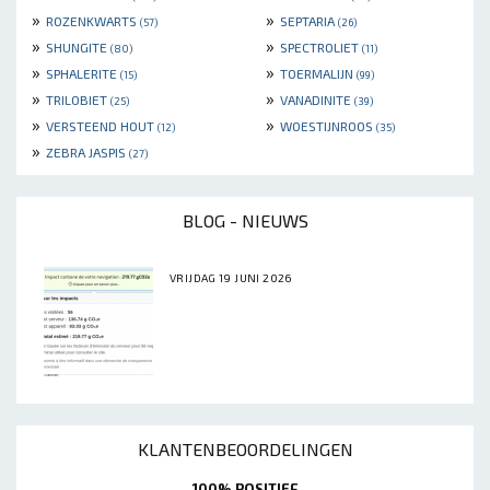
»
»
ROZENKWARTS
SEPTARIA
(57)
(26)
»
»
SHUNGITE
SPECTROLIET
(80)
(11)
»
»
SPHALERITE
TOERMALIJN
(15)
(99)
»
»
TRILOBIET
VANADINITE
(25)
(39)
»
»
VERSTEEND HOUT
WOESTIJNROOS
(12)
(35)
»
ZEBRA JASPIS
(27)
BLOG - NIEUWS
VRIJDAG 19 JUNI 2026
KLANTENBEOORDELINGEN
100% POSITIEF