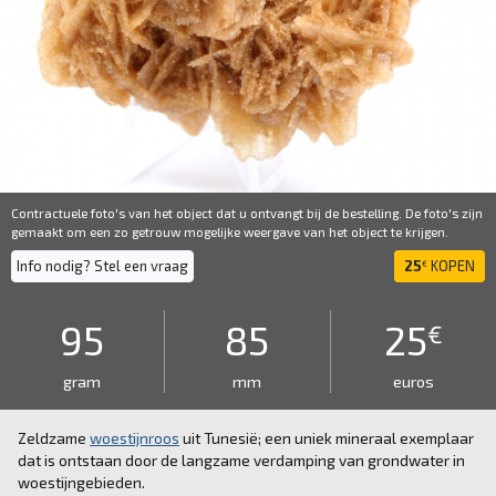
Contractuele foto's van het object dat u ontvangt bij de bestelling. De foto's zijn
gemaakt om een ​​zo getrouw mogelijke weergave van het object te krijgen.
Info nodig? Stel een vraag
25
KOPEN
€
95
85
25
€
gram
mm
euros
Zeldzame
woestijnroos
uit Tunesië; een uniek mineraal exemplaar
dat is ontstaan door de langzame verdamping van grondwater in
woestijngebieden.