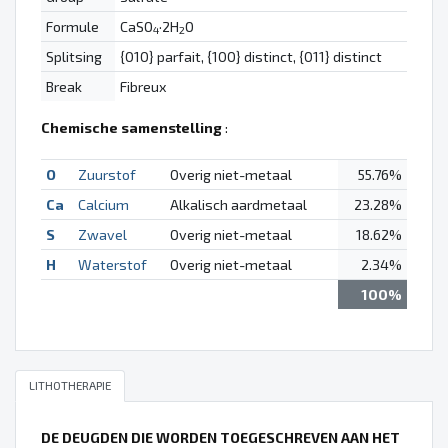
Formule
CaSO
·2H
O
4
2
Splitsing
{010} parfait, {100} distinct, {011} distinct
Break
Fibreux
Chemische samenstelling
:
O
Zuurstof
Overig niet-metaal
55.76%
Ca
Calcium
Alkalisch aardmetaal
23.28%
S
Zwavel
Overig niet-metaal
18.62%
H
Waterstof
Overig niet-metaal
2.34%
100%
LITHOTHERAPIE
DE DEUGDEN DIE WORDEN TOEGESCHREVEN AAN HET