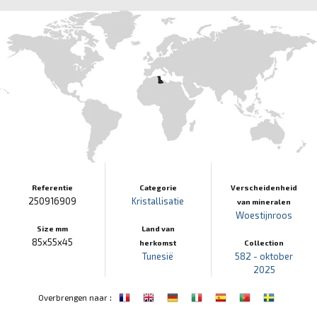
Referentie
Categorie
Verscheidenheid
250916909
Kristallisatie
van mineralen
Woestijnroos
Size mm
Land van
85x55x45
herkomst
Collection
Tunesië
582 - oktober
2025
:
Overbrengen naar