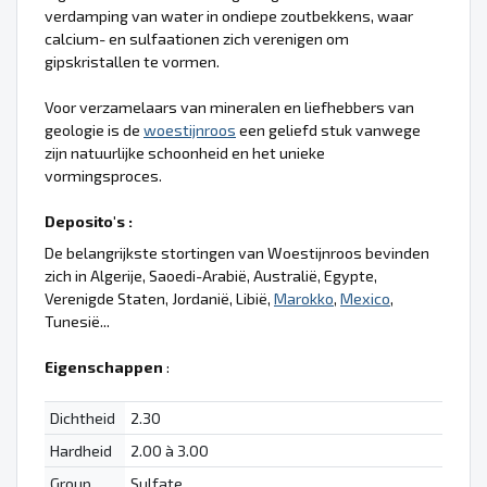
verdamping van water in ondiepe zoutbekkens, waar
calcium- en sulfaationen zich verenigen om
gipskristallen te vormen.
Voor verzamelaars van mineralen en liefhebbers van
geologie is de
woestijnroos
een geliefd stuk vanwege
zijn natuurlijke schoonheid en het unieke
vormingsproces.
Deposito's :
De belangrijkste stortingen van Woestijnroos bevinden
zich in Algerije, Saoedi-Arabië, Australië, Egypte,
Verenigde Staten, Jordanië, Libië,
Marokko
,
Mexico
,
Tunesië...
Eigenschappen
:
Dichtheid
2.30
Hardheid
2.00 à 3.00
Group
Sulfate