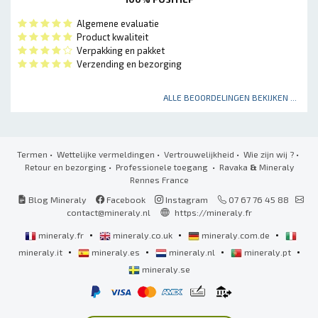
Algemene evaluatie
Product kwaliteit
Verpakking en pakket
Verzending en bezorging
ALLE BEOORDELINGEN BEKIJKEN ...
Termen
•
Wettelijke vermeldingen
•
Vertrouwelijkheid
•
Wie zijn wij ?
•
Retour en bezorging
•
Professionele toegang
• Ravaka
&
Mineraly
Rennes France
Blog Mineraly
Facebook
Instagram
07 67 76 45 88
contact@mineraly.nl
https://mineraly.fr
•
•
•
mineraly.fr
mineraly.co.uk
mineraly.com.de
•
•
•
•
mineraly.it
mineraly.es
mineraly.nl
mineraly.pt
mineraly.se