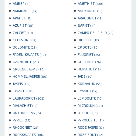
»
»
AMBER
AMETHIST
(21)
(100)
»
»
AMMONIET
ANHYDRITE
(64)
(15)
»
»
APATIET
ARAGONIET
(15)
(13)
»
»
AZURIET
BARIET
(58)
(41)
»
»
CALCIET
CAMPO DEL CIELO
(116)
(23)
»
»
CELESTINE
DIOPSIDE
(19)
(12)
»
»
DOLOMITE
EPIDOTE
(23)
(20)
»
»
FADEN-KWARTS
FLUORIET
(40)
(25)
»
»
GARNIÈRITE
GOETHITE
(23)
(26)
»
»
GROENE JASPIS
HEMATIET
(20)
(18)
»
»
HOMMEL JASPER
JADE
(80)
(20)
»
»
JASPIS
KORNALIJN
(172)
(56)
»
»
KWARTS
KYANIET
(171)
(14)
»
»
LABRADORIET
LEPIDOLITE
(202)
(10)
»
»
MALACHIET
MICROLIJN
(13)
(301)
»
»
ORTHOCERAS
OTODUS
(55)
(31)
»
»
PYRIET
PYROLUSITE
(27)
(31)
»
»
RHODONIET
RODE JASPIS
(25)
(19)
»
»
ROOKKWARTS
ROZE ZOUT
(106)
(42)