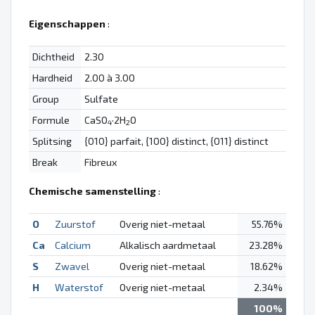
Eigenschappen
:
Dichtheid
2.30
Hardheid
2.00 à 3.00
Group
Sulfate
Formule
CaSO
·2H
O
4
2
Splitsing
{010} parfait, {100} distinct, {011} distinct
Break
Fibreux
Chemische samenstelling
:
O
Zuurstof
Overig niet-metaal
55.76%
Ca
Calcium
Alkalisch aardmetaal
23.28%
S
Zwavel
Overig niet-metaal
18.62%
H
Waterstof
Overig niet-metaal
2.34%
100%