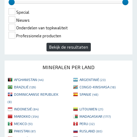
Special
Nieuws
Onderdelen van topkwaliteit
Professionele producten
Bekijk de resultaten
MINERALEN PER LAND
AFGHANISTAN
ARGENTINIË
(44)
(23)
BRAZILIË
CONGO-KINSHASA
(129)
(18)
DOMINICAANSE REPUBLIEK
SPANJE
(48)
(8)
INDONESIË
LITOUWEN
(84)
(21)
MAROKKO
MADAGASKAR
(354)
(1717)
MEXICO
PERU
(51)
(32)
PAKISTAN
RUSLAND
(67)
(80)