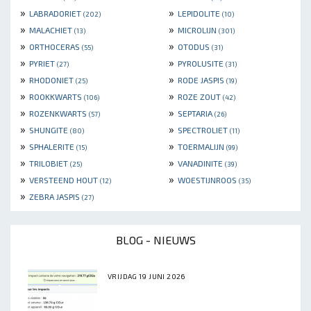
»
»
LABRADORIET
LEPIDOLITE
(202)
(10)
»
»
MALACHIET
MICROLIJN
(13)
(301)
»
»
ORTHOCERAS
OTODUS
(55)
(31)
»
»
PYRIET
PYROLUSITE
(27)
(31)
»
»
RHODONIET
RODE JASPIS
(25)
(19)
»
»
ROOKKWARTS
ROZE ZOUT
(106)
(42)
»
»
ROZENKWARTS
SEPTARIA
(57)
(26)
»
»
SHUNGITE
SPECTROLIET
(80)
(11)
»
»
SPHALERITE
TOERMALIJN
(15)
(99)
»
»
TRILOBIET
VANADINITE
(25)
(39)
»
»
VERSTEEND HOUT
WOESTIJNROOS
(12)
(35)
»
ZEBRA JASPIS
(27)
BLOG - NIEUWS
VRIJDAG 19 JUNI 2026