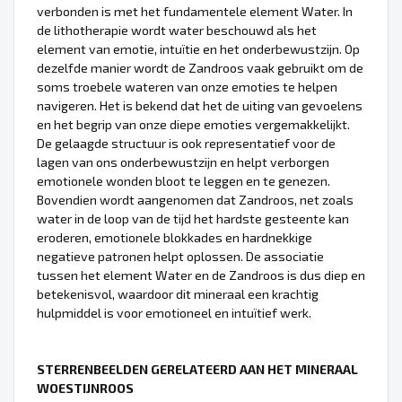
verbonden is met het fundamentele element Water. In
de lithotherapie wordt water beschouwd als het
element van emotie, intuïtie en het onderbewustzijn. Op
dezelfde manier wordt de Zandroos vaak gebruikt om de
soms troebele wateren van onze emoties te helpen
navigeren. Het is bekend dat het de uiting van gevoelens
en het begrip van onze diepe emoties vergemakkelijkt.
De gelaagde structuur is ook representatief voor de
lagen van ons onderbewustzijn en helpt verborgen
emotionele wonden bloot te leggen en te genezen.
Bovendien wordt aangenomen dat Zandroos, net zoals
water in de loop van de tijd het hardste gesteente kan
eroderen, emotionele blokkades en hardnekkige
negatieve patronen helpt oplossen. De associatie
tussen het element Water en de Zandroos is dus diep en
betekenisvol, waardoor dit mineraal een krachtig
hulpmiddel is voor emotioneel en intuïtief werk.
STERRENBEELDEN GERELATEERD AAN HET MINERAAL
WOESTIJNROOS