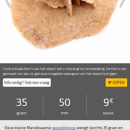
Contractuele foto's van het object dat u ontvangt bij de bestelling. De foto's zijn
gemaakt om een ​​zo getrouw mogelijke weergave van het object te krijgen.
Info nodig? Stel een vraag
9
KOPEN
€
35
50
9
€
gram
mm
euros
Deze kleine Marokkaanse
woestijnroos
weegt slechts 35 gram en