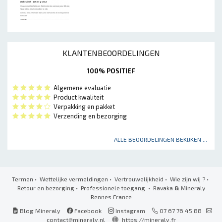
KLANTENBEOORDELINGEN
100% POSITIEF
Algemene evaluatie
Product kwaliteit
Verpakking en pakket
Verzending en bezorging
ALLE BEOORDELINGEN BEKIJKEN ...
Termen
•
Wettelijke vermeldingen
•
Vertrouwelijkheid
•
Wie zijn wij ?
•
Retour en bezorging
•
Professionele toegang
• Ravaka
&
Mineraly
Rennes France
Blog Mineraly
Facebook
Instagram
07 67 76 45 88
contact@mineraly.nl
https://mineraly.fr