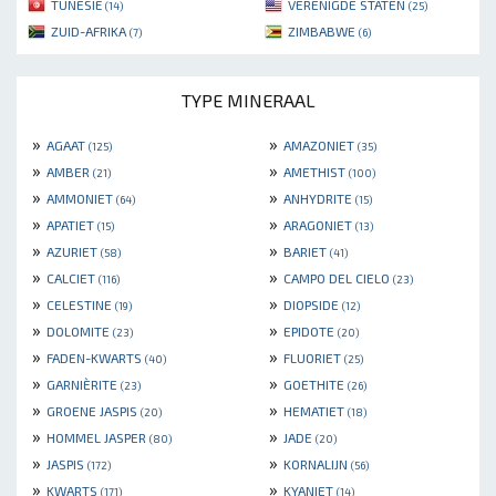
TUNESIË
VERENIGDE STATEN
(14)
(25)
ZUID-AFRIKA
ZIMBABWE
(7)
(6)
TYPE MINERAAL
»
»
AGAAT
AMAZONIET
(125)
(35)
»
»
AMBER
AMETHIST
(21)
(100)
»
»
AMMONIET
ANHYDRITE
(64)
(15)
»
»
APATIET
ARAGONIET
(15)
(13)
»
»
AZURIET
BARIET
(58)
(41)
»
»
CALCIET
CAMPO DEL CIELO
(116)
(23)
»
»
CELESTINE
DIOPSIDE
(19)
(12)
»
»
DOLOMITE
EPIDOTE
(23)
(20)
»
»
FADEN-KWARTS
FLUORIET
(40)
(25)
»
»
GARNIÈRITE
GOETHITE
(23)
(26)
»
»
GROENE JASPIS
HEMATIET
(20)
(18)
»
»
HOMMEL JASPER
JADE
(80)
(20)
»
»
JASPIS
KORNALIJN
(172)
(56)
»
»
KWARTS
KYANIET
(171)
(14)