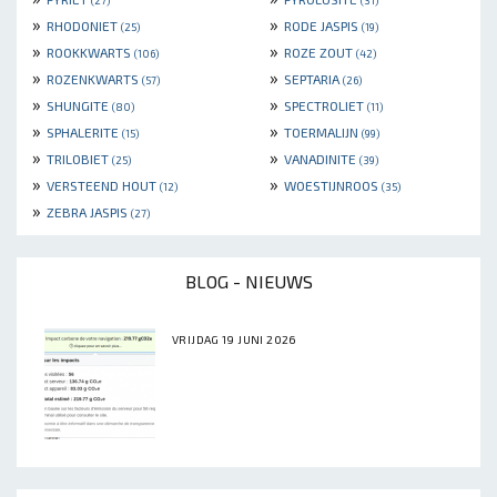
(27)
(31)
»
»
RHODONIET
RODE JASPIS
(25)
(19)
»
»
ROOKKWARTS
ROZE ZOUT
(106)
(42)
»
»
ROZENKWARTS
SEPTARIA
(57)
(26)
»
»
SHUNGITE
SPECTROLIET
(80)
(11)
»
»
SPHALERITE
TOERMALIJN
(15)
(99)
»
»
TRILOBIET
VANADINITE
(25)
(39)
»
»
VERSTEEND HOUT
WOESTIJNROOS
(12)
(35)
»
ZEBRA JASPIS
(27)
BLOG - NIEUWS
VRIJDAG 19 JUNI 2026