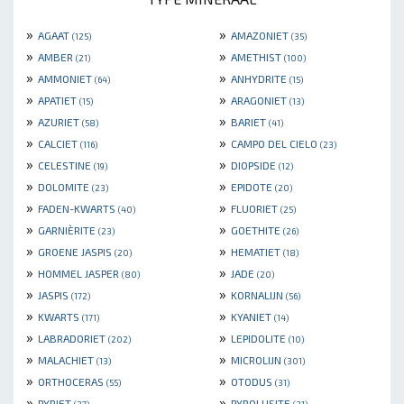
»
»
AGAAT
AMAZONIET
(125)
(35)
»
»
AMBER
AMETHIST
(21)
(100)
»
»
AMMONIET
ANHYDRITE
(64)
(15)
»
»
APATIET
ARAGONIET
(15)
(13)
»
»
AZURIET
BARIET
(58)
(41)
»
»
CALCIET
CAMPO DEL CIELO
(116)
(23)
»
»
CELESTINE
DIOPSIDE
(19)
(12)
»
»
DOLOMITE
EPIDOTE
(23)
(20)
»
»
FADEN-KWARTS
FLUORIET
(40)
(25)
»
»
GARNIÈRITE
GOETHITE
(23)
(26)
»
»
GROENE JASPIS
HEMATIET
(20)
(18)
»
»
HOMMEL JASPER
JADE
(80)
(20)
»
»
JASPIS
KORNALIJN
(172)
(56)
»
»
KWARTS
KYANIET
(171)
(14)
»
»
LABRADORIET
LEPIDOLITE
(202)
(10)
»
»
MALACHIET
MICROLIJN
(13)
(301)
»
»
ORTHOCERAS
OTODUS
(55)
(31)
»
»
PYRIET
PYROLUSITE