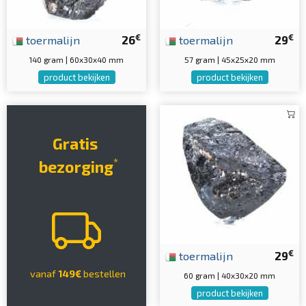
€
€
toermalijn
26
toermalijn
29
140 gram | 60x30x40 mm
57 gram | 45x25x20 mm
product bekijken
product bekijken
Gratis
*
bezorging
€
toermalijn
29
vanaf
149€
bestellen
60 gram | 40x30x20 mm
product bekijken