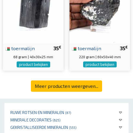
€
€
toermalijn
35
toermalijn
35
68 gram | 40x30x25 mm
220 gram | 60x50x40 mm
product bekijken
product bekijken
Meer producten weergeven...
RUWE ROTSEN EN MINERALEN
(87)
MINERALE DECORATIES
(625)
GEKRISTALLISEERDE MINERALEN
(555)