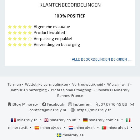
KLANTENBEOORDELINGEN
100% POSITIEF
Algemene evaluatie
Product kwaliteit
Verpakking en pakket
Verzending en bezorging
ALLE BEOORDELINGEN BEKIJKEN ...
Termen
•
Wettelijke vermeldingen
•
Vertrouwelijkheid
•
Wie zijn wij ?
•
Retour en bezorging
•
Professionele toegang
• Ravaka
&
Mineraly
Rennes France
Blog Mineraly
Facebook
Instagram
07 67 76 45 88
contact@mineraly.nl
https://mineraly.fr
•
•
•
mineraly.fr
mineraly.co.uk
mineraly.com.de
•
•
•
•
mineraly.it
mineraly.es
mineraly.nl
mineraly.pt
mineraly.se