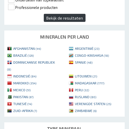
Onderdelen van topkwaliteit
Professionele producten
Bekijk de resultaten
MINERALEN PER LAND
AFGHANISTAN
ARGENTINIË
(44)
(23)
BRAZILIË
CONGO-KINSHASA
(129)
(18)
DOMINICAANSE REPUBLIEK
SPANJE
(48)
(8)
INDONESIË
LITOUWEN
(84)
(21)
MAROKKO
MADAGASKAR
(354)
(1717)
MEXICO
PERU
(51)
(32)
PAKISTAN
RUSLAND
(67)
(80)
TUNESIË
VERENIGDE STATEN
(14)
(25)
ZUID-AFRIKA
ZIMBABWE
(7)
(6)
TYPE MINERAAL