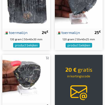
€
€
toermalijn
24
toermalijn
25
130 gram | 50x40x30 mm
120 gram | 50x40x25 mm
product bekijken
product bekijken
20 €
gratis
in kortingscode