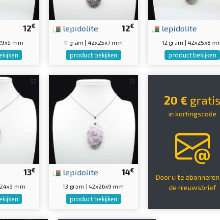
€
€
12
lepidolite
12
lepidolite
x29x6 mm
11 gram | 42x25x7 mm
12 gram | 42x25x8 m
ekijken
product bekijken
product bekijken
20 €
grati
in kortingscode
€
€
13
lepidolite
14
Door u te abonneren
0x24x9 mm
13 gram | 42x26x9 mm
de nieuwsbrief
ekijken
product bekijken