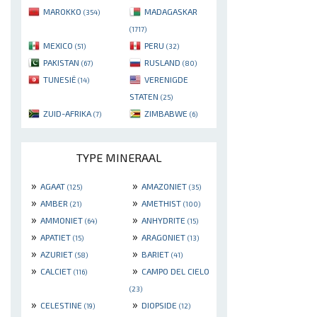
MAROKKO
MADAGASKAR
(354)
(1717)
MEXICO
PERU
(51)
(32)
PAKISTAN
RUSLAND
(67)
(80)
TUNESIË
VERENIGDE
(14)
STATEN
(25)
ZUID-AFRIKA
ZIMBABWE
(7)
(6)
TYPE MINERAAL
»
»
AGAAT
AMAZONIET
(125)
(35)
»
»
AMBER
AMETHIST
(21)
(100)
»
»
AMMONIET
ANHYDRITE
(64)
(15)
»
»
APATIET
ARAGONIET
(15)
(13)
»
»
AZURIET
BARIET
(58)
(41)
»
»
CALCIET
CAMPO DEL CIELO
(116)
(23)
»
»
CELESTINE
DIOPSIDE
(19)
(12)