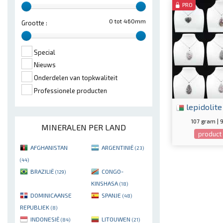
PRO
0 tot 460mm
Grootte :
Special
Nieuws
Onderdelen van topkwaliteit
Professionele producten
lepidolite
107 gram | 
MINERALEN PER LAND
product 
AFGHANISTAN
ARGENTINIË
(23)
(44)
BRAZILIË
CONGO-
(129)
KINSHASA
(18)
DOMINICAANSE
SPANJE
(48)
REPUBLIEK
(8)
INDONESIË
LITOUWEN
(84)
(21)