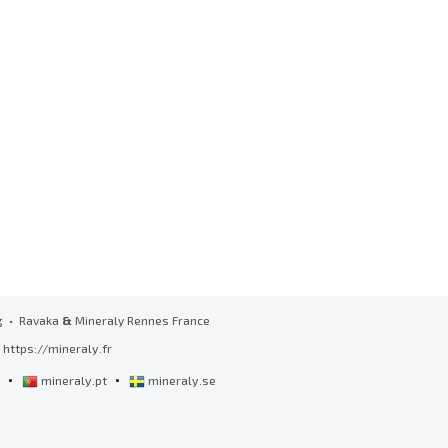
g
• Ravaka
&
Mineraly Rennes France
https://mineraly.fr
•
•
l
mineraly.pt
mineraly.se