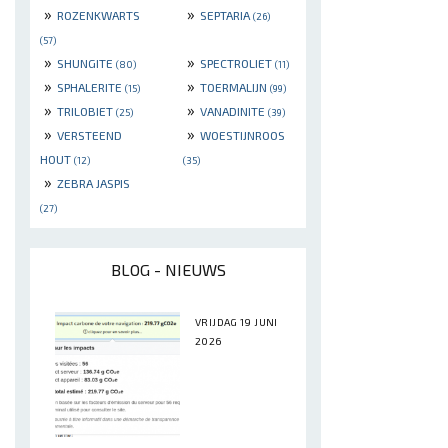
»
»
ROZENKWARTS
SEPTARIA
(26)
(57)
»
»
SHUNGITE
SPECTROLIET
(80)
(11)
»
»
SPHALERITE
TOERMALIJN
(15)
(99)
»
»
TRILOBIET
VANADINITE
(25)
(39)
»
»
VERSTEEND
WOESTIJNROOS
HOUT
(12)
(35)
»
ZEBRA JASPIS
(27)
BLOG - NIEUWS
VRIJDAG 19 JUNI
2026