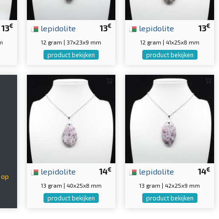
€
€
€
13
lepidolite
13
lepidolite
13
m
12 gram | 37x23x9 mm
12 gram | 41x25x8 mm
product bekijken
product bekijken
s
€
€
lepidolite
14
lepidolite
14
 op
13 gram | 40x25x8 mm
13 gram | 42x25x9 mm
product bekijken
product bekijken