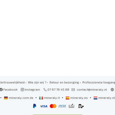
Vertrouwelijkheid
•
Wie zijn wij ?
•
Retour en bezorging
•
Professionele toegan
Facebook
Instagram
07 67 76 45 88
contact@mineraly.nl
•
•
•
•
mineraly.com.de
mineraly.it
mineraly.es
mineraly.n