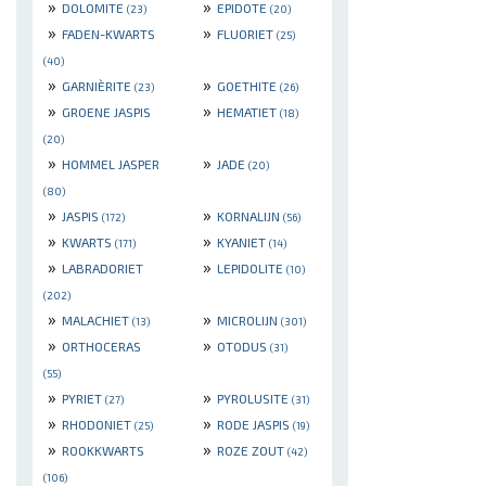
»
»
DOLOMITE
EPIDOTE
(23)
(20)
»
»
FADEN-KWARTS
FLUORIET
(25)
(40)
»
»
GARNIÈRITE
GOETHITE
(23)
(26)
»
»
GROENE JASPIS
HEMATIET
(18)
(20)
»
»
HOMMEL JASPER
JADE
(20)
(80)
»
»
JASPIS
KORNALIJN
(172)
(56)
»
»
KWARTS
KYANIET
(171)
(14)
»
»
LABRADORIET
LEPIDOLITE
(10)
(202)
»
»
MALACHIET
MICROLIJN
(13)
(301)
»
»
ORTHOCERAS
OTODUS
(31)
(55)
»
»
PYRIET
PYROLUSITE
(27)
(31)
»
»
RHODONIET
RODE JASPIS
(25)
(19)
»
»
ROOKKWARTS
ROZE ZOUT
(42)
(106)