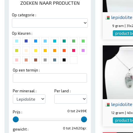
ZOEKEN NAAR PRODUCTEN
Op categorie :
lepidolite
9 gram | 31
Op kleuren :
product b
Op een termijn :
Per mineraal :
Per land :
lepidolite
0 tot 2499€
Prijs :
12 gram | 4
product b
0 tot 24620gr.
gewicht :