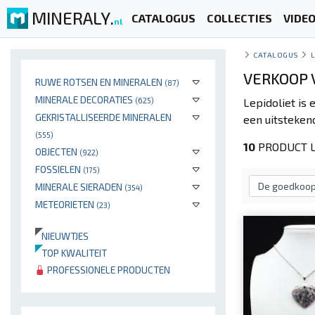
MINERALY.
CATALOGUS
COLLECTIES
VIDE
nl
CATALOGUS
L
VERKOOP 
RUWE ROTSEN EN MINERALEN
(87)
MINERALE DECORATIES
(625)
Lepidoliet is
GEKRISTALLISEERDE MINERALEN
een uitsteken
(555)
10
PRODUCT L
OBJECTEN
(922)
FOSSIELEN
(175)
MINERALE SIERADEN
(354)
METEORIETEN
(23)
NIEUWTJES
TOP KWALITEIT
PROFESSIONELE PRODUCTEN