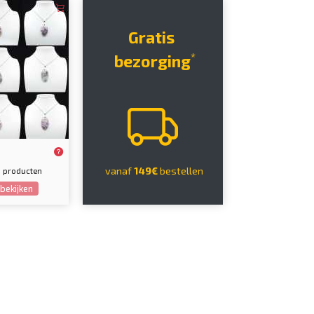
Gratis
*
bezorging
vanaf
149€
bestellen
9 producten
bekijken