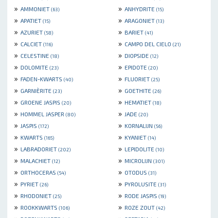
»
»
AMMONIET
ANHYDRITE
(63)
(15)
»
»
APATIET
ARAGONIET
(15)
(13)
»
»
AZURIET
BARIET
(58)
(41)
»
»
CALCIET
CAMPO DEL CIELO
(116)
(21)
»
»
CELESTINE
DIOPSIDE
(18)
(12)
»
»
DOLOMITE
EPIDOTE
(23)
(20)
»
»
FADEN-KWARTS
FLUORIET
(40)
(25)
»
»
GARNIÈRITE
GOETHITE
(23)
(26)
»
»
GROENE JASPIS
HEMATIET
(20)
(18)
»
»
HOMMEL JASPER
JADE
(80)
(20)
»
»
JASPIS
KORNALIJN
(172)
(56)
»
»
KWARTS
KYANIET
(165)
(14)
»
»
LABRADORIET
LEPIDOLITE
(202)
(10)
»
»
MALACHIET
MICROLIJN
(12)
(301)
»
»
ORTHOCERAS
OTODUS
(54)
(31)
»
»
PYRIET
PYROLUSITE
(26)
(31)
»
»
RHODONIET
RODE JASPIS
(25)
(19)
»
»
ROOKKWARTS
ROZE ZOUT
(106)
(42)