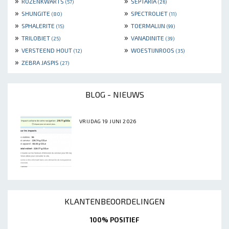
»
»
ROZENKWARTS
SEPTARIA
(57)
(26)
»
»
SHUNGITE
SPECTROLIET
(80)
(11)
»
»
SPHALERITE
TOERMALIJN
(15)
(99)
»
»
TRILOBIET
VANADINITE
(25)
(39)
»
»
VERSTEEND HOUT
WOESTIJNROOS
(12)
(35)
»
ZEBRA JASPIS
(27)
BLOG - NIEUWS
VRIJDAG 19 JUNI 2026
KLANTENBEOORDELINGEN
100% POSITIEF