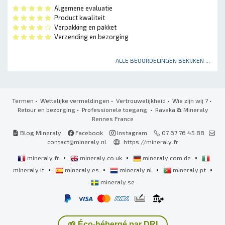
Algemene evaluatie
Product kwaliteit
Verpakking en pakket
Verzending en bezorging
ALLE BEOORDELINGEN BEKIJKEN ...
Termen
•
Wettelijke vermeldingen
•
Vertrouwelijkheid
•
Wie zijn wij ?
•
Retour en bezorging
•
Professionele toegang
• Ravaka
&
Mineraly
Rennes France
Blog Mineraly
Facebook
Instagram
07 67 76 45 88
contact@mineraly.nl
https://mineraly.fr
•
•
•
mineraly.fr
mineraly.co.uk
mineraly.com.de
•
•
•
•
mineraly.it
mineraly.es
mineraly.nl
mineraly.pt
mineraly.se
🌱 Éco-hébergé par DRI