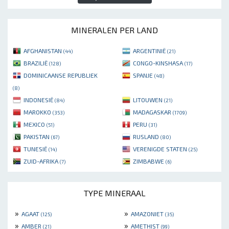
MINERALEN PER LAND
AFGHANISTAN
ARGENTINIË
(44)
(21)
BRAZILIË
CONGO-KINSHASA
(128)
(17)
DOMINICAANSE REPUBLIEK
SPANJE
(48)
(8)
INDONESIË
LITOUWEN
(84)
(21)
MAROKKO
MADAGASKAR
(353)
(1709)
MEXICO
PERU
(51)
(31)
PAKISTAN
RUSLAND
(67)
(80)
TUNESIË
VERENIGDE STATEN
(14)
(25)
ZUID-AFRIKA
ZIMBABWE
(7)
(6)
TYPE MINERAAL
»
»
AGAAT
AMAZONIET
(125)
(35)
»
»
AMBER
AMETHIST
(21)
(99)