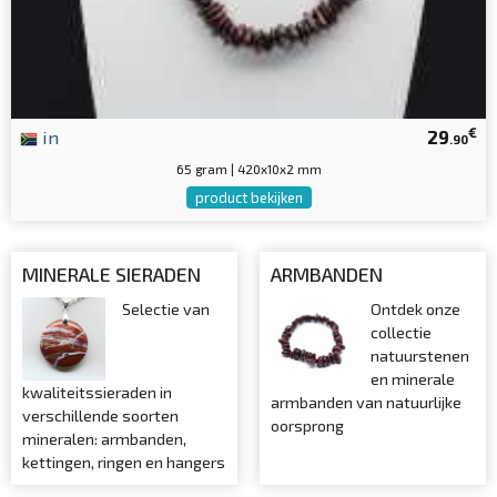
€
in
29
.90
65 gram | 420x10x2 mm
product bekijken
MINERALE SIERADEN
ARMBANDEN
Selectie van
Ontdek onze
collectie
natuurstenen
en minerale
kwaliteitssieraden in
armbanden van natuurlijke
verschillende soorten
oorsprong
mineralen: armbanden,
kettingen, ringen en hangers