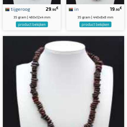
€
€
tijgeroog
29
in
19
.90
.90
35 gram | 460x12x4 mm
35 gram | 440x8x8 mm
product bekijken
product bekijken