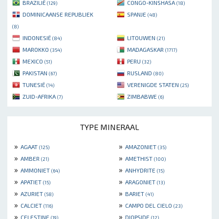
BRAZILIË
CONGO-KINSHASA
(129)
(18)
DOMINICAANSE REPUBLIEK
SPANJE
(48)
(8)
INDONESIË
LITOUWEN
(84)
(21)
MAROKKO
MADAGASKAR
(354)
(1717)
MEXICO
PERU
(51)
(32)
PAKISTAN
RUSLAND
(67)
(80)
TUNESIË
VERENIGDE STATEN
(14)
(25)
ZUID-AFRIKA
ZIMBABWE
(7)
(6)
TYPE MINERAAL
»
»
AGAAT
AMAZONIET
(125)
(35)
»
»
AMBER
AMETHIST
(21)
(100)
»
»
AMMONIET
ANHYDRITE
(64)
(15)
»
»
APATIET
ARAGONIET
(15)
(13)
»
»
AZURIET
BARIET
(58)
(41)
»
»
CALCIET
CAMPO DEL CIELO
(116)
(23)
»
»
CELESTINE
DIOPSIDE
(19)
(12)