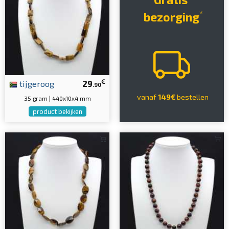
*
bezorging
€
tijgeroog
29
.90
vanaf
149€
bestellen
35 gram | 440x10x4 mm
product bekijken