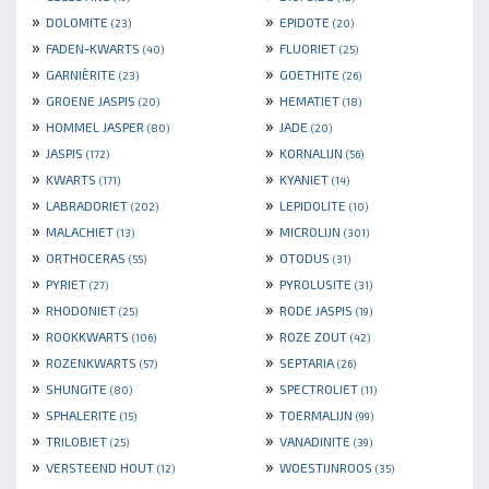
»
»
DOLOMITE
EPIDOTE
(23)
(20)
»
»
FADEN-KWARTS
FLUORIET
(40)
(25)
»
»
GARNIÈRITE
GOETHITE
(23)
(26)
»
»
GROENE JASPIS
HEMATIET
(20)
(18)
»
»
HOMMEL JASPER
JADE
(80)
(20)
»
»
JASPIS
KORNALIJN
(172)
(56)
»
»
KWARTS
KYANIET
(171)
(14)
»
»
LABRADORIET
LEPIDOLITE
(202)
(10)
»
»
MALACHIET
MICROLIJN
(13)
(301)
»
»
ORTHOCERAS
OTODUS
(55)
(31)
»
»
PYRIET
PYROLUSITE
(27)
(31)
»
»
RHODONIET
RODE JASPIS
(25)
(19)
»
»
ROOKKWARTS
ROZE ZOUT
(106)
(42)
»
»
ROZENKWARTS
SEPTARIA
(57)
(26)
»
»
SHUNGITE
SPECTROLIET
(80)
(11)
»
»
SPHALERITE
TOERMALIJN
(15)
(99)
»
»
TRILOBIET
VANADINITE
(25)
(39)
»
»
VERSTEEND HOUT
WOESTIJNROOS
(12)
(35)