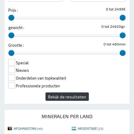
0 tot 2499€
Prijs :
0 tot 24620gr.
gewicht :
0 tot 460mm
Grootte :
Special
Nieuws
Onderdelen van topkwaliteit
Professionele producten
Bekijk de resultaten
MINERALEN PER LAND
AFGHANISTAN
ARGENTINIË
(44)
(23)