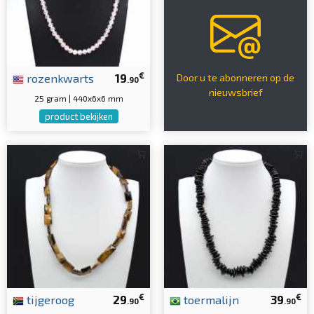
€
rozenkwarts
19
Door u te abonneren op de
.90
nieuwsbrief
25 gram | 440x6x6 mm
product bekijken
€
€
tijgeroog
29
toermalijn
39
.90
.90