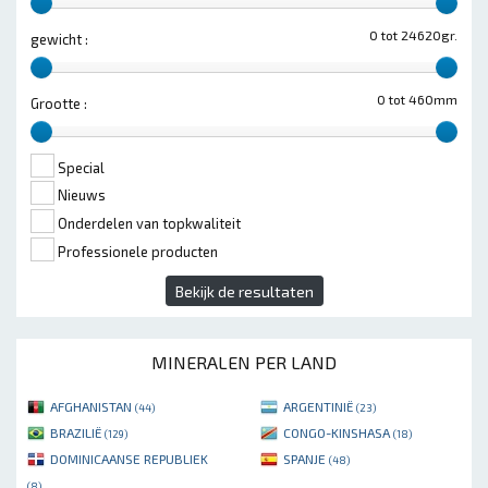
0 tot 24620gr.
gewicht :
0 tot 460mm
Grootte :
Special
Nieuws
Onderdelen van topkwaliteit
Professionele producten
Bekijk de resultaten
MINERALEN PER LAND
AFGHANISTAN
ARGENTINIË
(44)
(23)
BRAZILIË
CONGO-KINSHASA
(129)
(18)
DOMINICAANSE REPUBLIEK
SPANJE
(48)
(8)