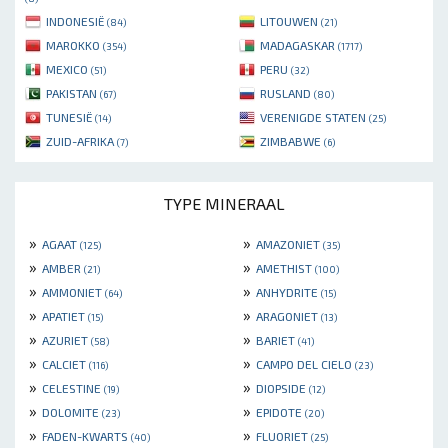
INDONESIË
LITOUWEN
(84)
(21)
MAROKKO
MADAGASKAR
(354)
(1717)
MEXICO
PERU
(51)
(32)
PAKISTAN
RUSLAND
(67)
(80)
TUNESIË
VERENIGDE STATEN
(14)
(25)
ZUID-AFRIKA
ZIMBABWE
(7)
(6)
TYPE MINERAAL
»
»
AGAAT
AMAZONIET
(125)
(35)
»
»
AMBER
AMETHIST
(21)
(100)
»
»
AMMONIET
ANHYDRITE
(64)
(15)
»
»
APATIET
ARAGONIET
(15)
(13)
»
»
AZURIET
BARIET
(58)
(41)
»
»
CALCIET
CAMPO DEL CIELO
(116)
(23)
»
»
CELESTINE
DIOPSIDE
(19)
(12)
»
»
DOLOMITE
EPIDOTE
(23)
(20)
»
»
FADEN-KWARTS
FLUORIET
(40)
(25)