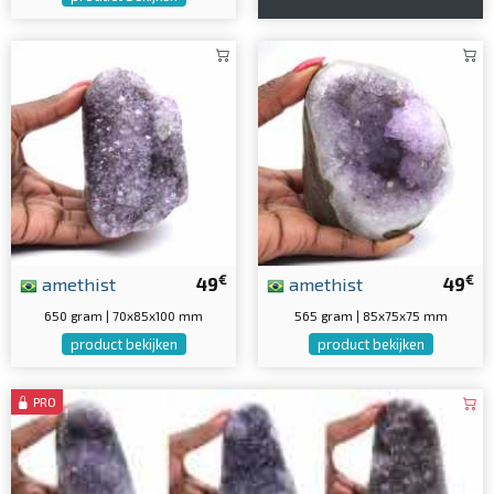
€
€
amethist
49
amethist
49
650 gram | 70x85x100 mm
565 gram | 85x75x75 mm
product bekijken
product bekijken
PRO