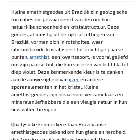
Kleine amethistgeodes uit Brazilië zijn geologische
formaties die gewaardeerd worden om hun
natuurlijke schoonheid en kristalstructuur. Deze
geodes, afkomstig uit de rijke afzettingen van
Brazilië, vormen zich in rotsholtes, waar
siliciumdioxide kristalliseert tot prachtige paarse
punten.
amethist
, een kwartssoort, is vooral geliefd
om zijn paarse tint, die kan variëren van licht lila tot
diep violet. Deze kenmerkende kleur is te danken
aan de aanwezigheid van
ijzer
en andere
sporenelementen in het kristal. Kleine
amethistgeodes zijn ideaal voor verzamelaars en
mineralenliefhebbers die een vleugje natuur in hun
huis willen brengen.
Qua fysieke kenmerken staan Braziliaanse
amethistgeodes bekend om hun glans en hardheid,
die 7 op de schaal van Mohs bedraagt. Deze