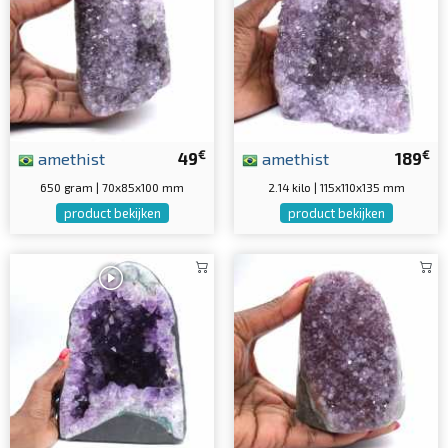
€
€
amethist
49
amethist
189
650 gram | 70x85x100 mm
2.14 kilo | 115x110x135 mm
product bekijken
product bekijken