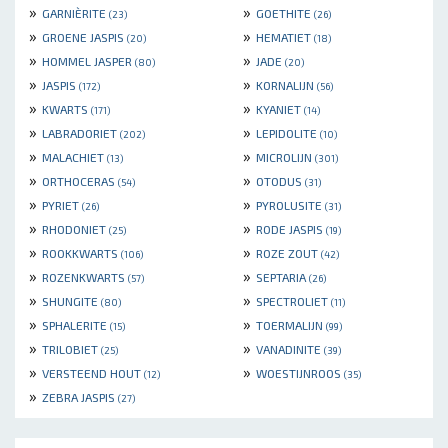
»
»
GARNIÈRITE
GOETHITE
(23)
(26)
»
»
GROENE JASPIS
HEMATIET
(20)
(18)
»
»
HOMMEL JASPER
JADE
(80)
(20)
»
»
JASPIS
KORNALIJN
(172)
(56)
»
»
KWARTS
KYANIET
(171)
(14)
»
»
LABRADORIET
LEPIDOLITE
(202)
(10)
»
»
MALACHIET
MICROLIJN
(13)
(301)
»
»
ORTHOCERAS
OTODUS
(54)
(31)
»
»
PYRIET
PYROLUSITE
(26)
(31)
»
»
RHODONIET
RODE JASPIS
(25)
(19)
»
»
ROOKKWARTS
ROZE ZOUT
(106)
(42)
»
»
ROZENKWARTS
SEPTARIA
(57)
(26)
»
»
SHUNGITE
SPECTROLIET
(80)
(11)
»
»
SPHALERITE
TOERMALIJN
(15)
(99)
»
»
TRILOBIET
VANADINITE
(25)
(39)
»
»
VERSTEEND HOUT
WOESTIJNROOS
(12)
(35)
»
ZEBRA JASPIS
(27)