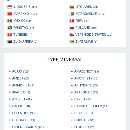
INDONESIË
LITOUWEN
(84)
(21)
MAROKKO
MADAGASKAR
(353)
(1717)
MEXICO
PERU
(51)
(31)
PAKISTAN
RUSLAND
(67)
(80)
TUNESIË
VERENIGDE STATEN
(14)
(25)
ZUID-AFRIKA
ZIMBABWE
(7)
(6)
TYPE MINERAAL
»
»
AGAAT
AMAZONIET
(125)
(35)
»
»
AMBER
AMETHIST
(21)
(100)
»
»
AMMONIET
ANHYDRITE
(64)
(15)
»
»
APATIET
ARAGONIET
(15)
(13)
»
»
AZURIET
BARIET
(58)
(41)
»
»
CALCIET
CAMPO DEL CIELO
(116)
(22)
»
»
CELESTINE
DIOPSIDE
(19)
(12)
»
»
DOLOMITE
EPIDOTE
(23)
(20)
»
»
FADEN-KWARTS
FLUORIET
(40)
(25)