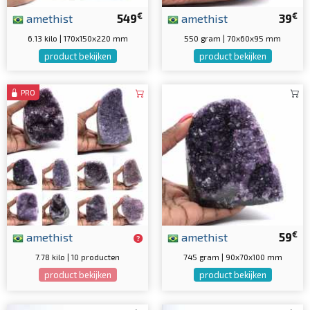
€
€
amethist
549
amethist
39
6.13 kilo | 170x150x220 mm
550 gram | 70x60x95 mm
product bekijken
product bekijken
PRO
€
amethist
amethist
59
7.78 kilo | 10 producten
745 gram | 90x70x100 mm
product bekijken
product bekijken