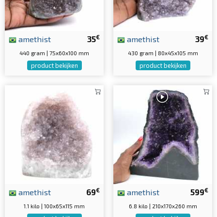
€
€
amethist
35
amethist
39
440 gram | 75x60x100 mm
430 gram | 80x45x105 mm
product bekijken
product bekijken
€
€
amethist
69
amethist
599
1.1 kilo | 100x65x115 mm
6.8 kilo | 210x170x260 mm