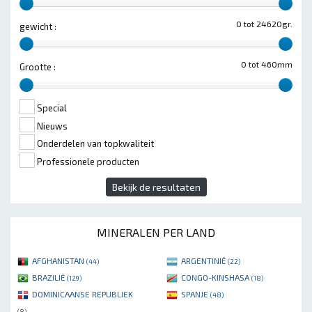
0 tot 24620gr.
gewicht :
0 tot 460mm
Grootte :
Special
Nieuws
Onderdelen van topkwaliteit
Professionele producten
Bekijk de resultaten
MINERALEN PER LAND
AFGHANISTAN
ARGENTINIË
(44)
(22)
BRAZILIË
CONGO-KINSHASA
(129)
(18)
DOMINICAANSE REPUBLIEK
SPANJE
(48)
(8)