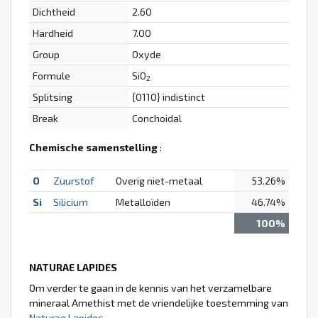
Dichtheid
2.60
Hardheid
7.00
Group
Oxyde
Formule
SiO
2
Splitsing
{0110} indistinct
Break
Conchoidal
Chemische samenstelling
:
O
Zuurstof
Overig niet-metaal
53.26%
Si
Silicium
Metalloïden
46.74%
100%
NATURAE LAPIDES
Om verder te gaan in de kennis van het verzamelbare
mineraal Amethist met de vriendelijke toestemming van
Naturae Lapides