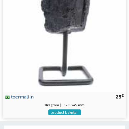
€
toermalijn
29
140 gram | 50x35x45 mm
product bekijken