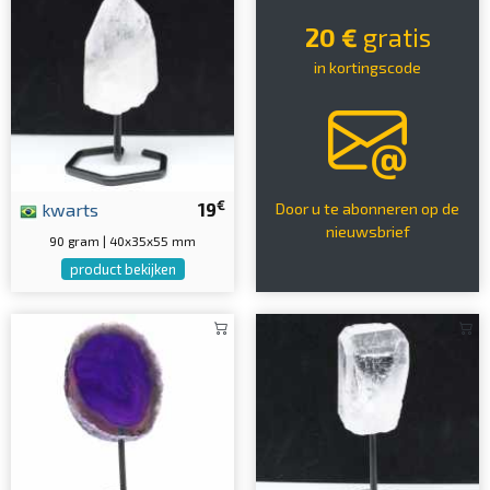
20 €
gratis
in kortingscode
€
kwarts
19
Door u te abonneren op de
nieuwsbrief
90 gram | 40x35x55 mm
product bekijken