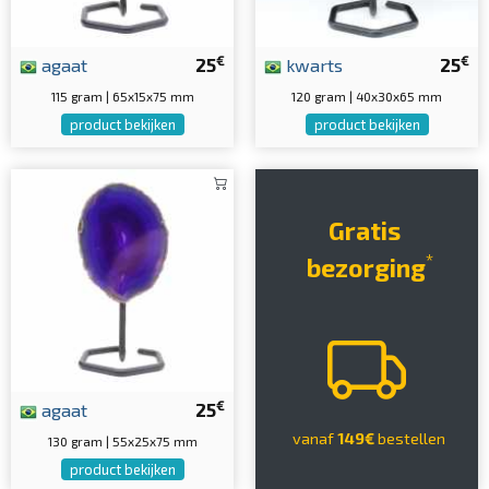
€
€
agaat
25
kwarts
25
115 gram | 65x15x75 mm
120 gram | 40x30x65 mm
product bekijken
product bekijken
Gratis
*
bezorging
€
agaat
25
vanaf
149€
bestellen
130 gram | 55x25x75 mm
product bekijken