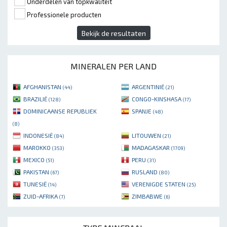
Onderdelen van topkwaliteit
Professionele producten
Bekijk de resultaten
MINERALEN PER LAND
AFGHANISTAN
ARGENTINIË
(44)
(21)
BRAZILIË
CONGO-KINSHASA
(128)
(17)
DOMINICAANSE REPUBLIEK
SPANJE
(48)
(8)
INDONESIË
LITOUWEN
(84)
(21)
MAROKKO
MADAGASKAR
(353)
(1709)
MEXICO
PERU
(51)
(31)
PAKISTAN
RUSLAND
(67)
(80)
TUNESIË
VERENIGDE STATEN
(14)
(25)
ZUID-AFRIKA
ZIMBABWE
(7)
(6)