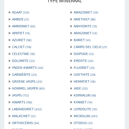
TYPE MINERAAL
»
»
AGAAT
AMAZONIET
(125)
(35)
»
»
AMBER
AMETHIST
(21)
(99)
»
»
AMMONIET
ANHYDRITE
(63)
(15)
»
»
APATIET
ARAGONIET
(15)
(13)
»
»
AZURIET
BARIET
(58)
(41)
»
»
CALCIET
CAMPO DEL CIELO
(116)
(21)
»
»
CELESTINE
DIOPSIDE
(18)
(12)
»
»
DOLOMITE
EPIDOTE
(23)
(20)
»
»
FADEN-KWARTS
FLUORIET
(40)
(25)
»
»
GARNIÈRITE
GOETHITE
(23)
(26)
»
»
GROENE JASPIS
HEMATIET
(20)
(18)
»
»
HOMMEL JASPER
JADE
(80)
(20)
»
»
JASPIS
KORNALIJN
(172)
(56)
»
»
KWARTS
KYANIET
(165)
(14)
»
»
LABRADORIET
LEPIDOLITE
(202)
(10)
»
»
MALACHIET
MICROLIJN
(12)
(301)
»
»
ORTHOCERAS
OTODUS
(54)
(31)