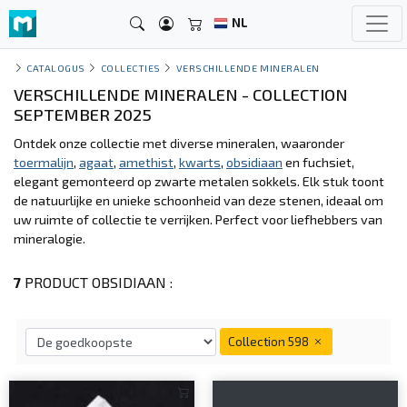
NL
CATALOGUS
COLLECTIES
VERSCHILLENDE MINERALEN
VERSCHILLENDE MINERALEN - COLLECTION
SEPTEMBER 2025
Ontdek onze collectie met diverse mineralen, waaronder
toermalijn
,
agaat
,
amethist
,
kwarts
,
obsidiaan
en fuchsiet,
elegant gemonteerd op zwarte metalen sokkels. Elk stuk toont
de natuurlijke en unieke schoonheid van deze stenen, ideaal om
uw ruimte of collectie te verrijken. Perfect voor liefhebbers van
mineralogie.
7
PRODUCT OBSIDIAAN :
Collection 598