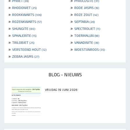
»
»
PYRIET
PYROLUSITE
(26)
(31)
»
»
RHODONIET
RODE JASPIS
(25)
(19)
»
»
ROOKKWARTS
ROZE ZOUT
(106)
(42)
»
»
ROZENKWARTS
SEPTARIA
(57)
(26)
»
»
SHUNGITE
SPECTROLIET
(80)
(11)
»
»
SPHALERITE
TOERMALIJN
(15)
(99)
»
»
TRILOBIET
VANADINITE
(25)
(39)
»
»
VERSTEEND HOUT
WOESTIJNROOS
(12)
(35)
»
ZEBRA JASPIS
(27)
BLOG - NIEUWS
VRIJDAG 19 JUNI 2026