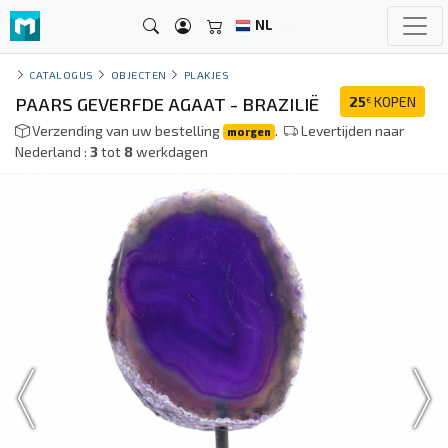
NL
CATALOGUS
OBJECTEN
PLAKJES
PAARS GEVERFDE AGAAT - BRAZILIË
25
KOPEN
€
Verzending van uw bestelling
.
Levertijden naar
morgen
Nederland :
3
tot
8
werkdagen