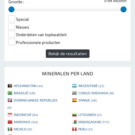
0 tot 460mm
Grootte :
Special
Nieuws
Onderdelen van topkwaliteit
Professionele producten
Bekijk de resultaten
MINERALEN PER LAND
AFGHANISTAN
ARGENTINIË
(44)
(22)
BRAZILIË
CONGO-KINSHASA
(129)
(18)
DOMINICAANSE REPUBLIEK
SPANJE
(48)
(8)
INDONESIË
LITOUWEN
(84)
(21)
MAROKKO
MADAGASKAR
(353)
(1717)
MEXICO
PERU
(51)
(31)