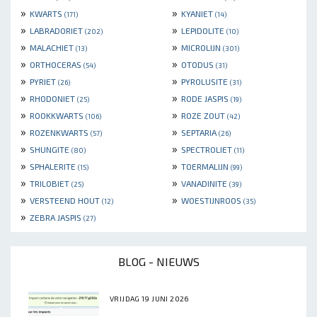
»
»
KWARTS
KYANIET
(171)
(14)
»
»
LABRADORIET
LEPIDOLITE
(202)
(10)
»
»
MALACHIET
MICROLIJN
(13)
(301)
»
»
ORTHOCERAS
OTODUS
(54)
(31)
»
»
PYRIET
PYROLUSITE
(26)
(31)
»
»
RHODONIET
RODE JASPIS
(25)
(19)
»
»
ROOKKWARTS
ROZE ZOUT
(106)
(42)
»
»
ROZENKWARTS
SEPTARIA
(57)
(26)
»
»
SHUNGITE
SPECTROLIET
(80)
(11)
»
»
SPHALERITE
TOERMALIJN
(15)
(99)
»
»
TRILOBIET
VANADINITE
(25)
(39)
»
»
VERSTEEND HOUT
WOESTIJNROOS
(12)
(35)
»
ZEBRA JASPIS
(27)
BLOG - NIEUWS
VRIJDAG 19 JUNI 2026