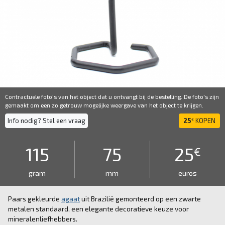
Contractuele foto's van het object dat u ontvangt bij de bestelling. De foto's zijn
gemaakt om een ​​zo getrouw mogelijke weergave van het object te krijgen.
Info nodig? Stel een vraag
25
KOPEN
€
115
75
25
€
gram
mm
euros
Paars gekleurde
agaat
uit Brazilië gemonteerd op een zwarte
metalen standaard, een elegante decoratieve keuze voor
mineralenliefhebbers.