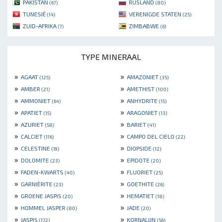
PAKISTAN
RUSLAND
(67)
(80)
TUNESIË
VERENIGDE STATEN
(14)
(25)
ZUID-AFRIKA
ZIMBABWE
(7)
(6)
TYPE MINERAAL
»
»
AGAAT
AMAZONIET
(125)
(35)
»
»
AMBER
AMETHIST
(21)
(100)
»
»
AMMONIET
ANHYDRITE
(64)
(15)
»
»
APATIET
ARAGONIET
(15)
(13)
»
»
AZURIET
BARIET
(58)
(41)
»
»
CALCIET
CAMPO DEL CIELO
(116)
(22)
»
»
CELESTINE
DIOPSIDE
(19)
(12)
»
»
DOLOMITE
EPIDOTE
(23)
(20)
»
»
FADEN-KWARTS
FLUORIET
(40)
(25)
»
»
GARNIÈRITE
GOETHITE
(23)
(26)
»
»
GROENE JASPIS
HEMATIET
(20)
(18)
»
»
HOMMEL JASPER
JADE
(80)
(20)
»
»
JASPIS
KORNALIJN
(172)
(56)