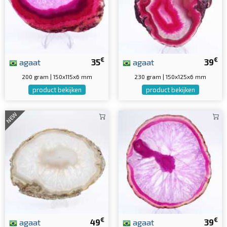
€
€
agaat
35
agaat
39
200 gram | 150x115x6 mm
230 gram | 150x125x6 mm
product bekijken
product bekijken
NEW
€
€
agaat
49
agaat
39