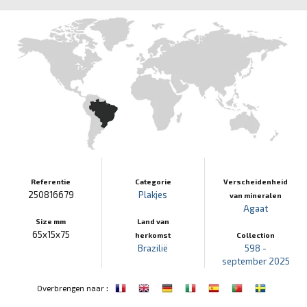
Referentie
Categorie
Verscheidenheid
250816679
Plakjes
van mineralen
Agaat
Size mm
Land van
65x15x75
herkomst
Collection
Brazilië
598 -
september 2025
:
Overbrengen naar