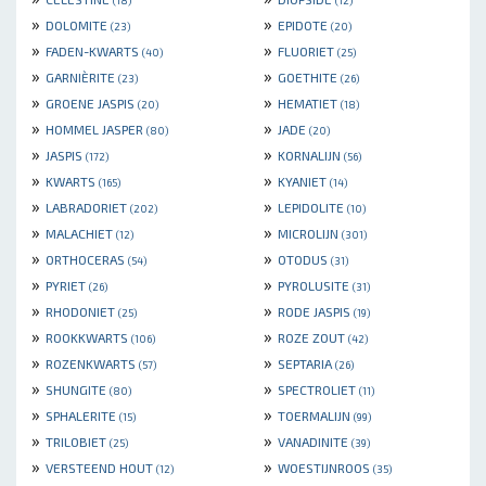
(18)
(12)
»
»
DOLOMITE
EPIDOTE
(23)
(20)
»
»
FADEN-KWARTS
FLUORIET
(40)
(25)
»
»
GARNIÈRITE
GOETHITE
(23)
(26)
»
»
GROENE JASPIS
HEMATIET
(20)
(18)
»
»
HOMMEL JASPER
JADE
(80)
(20)
»
»
JASPIS
KORNALIJN
(172)
(56)
»
»
KWARTS
KYANIET
(165)
(14)
»
»
LABRADORIET
LEPIDOLITE
(202)
(10)
»
»
MALACHIET
MICROLIJN
(12)
(301)
»
»
ORTHOCERAS
OTODUS
(54)
(31)
»
»
PYRIET
PYROLUSITE
(26)
(31)
»
»
RHODONIET
RODE JASPIS
(25)
(19)
»
»
ROOKKWARTS
ROZE ZOUT
(106)
(42)
»
»
ROZENKWARTS
SEPTARIA
(57)
(26)
»
»
SHUNGITE
SPECTROLIET
(80)
(11)
»
»
SPHALERITE
TOERMALIJN
(15)
(99)
»
»
TRILOBIET
VANADINITE
(25)
(39)
»
»
VERSTEEND HOUT
WOESTIJNROOS
(12)
(35)