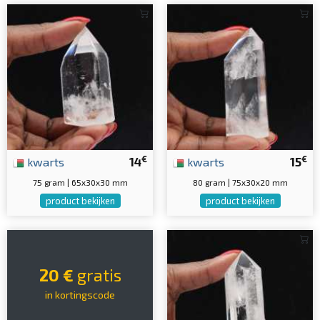
€
€
kwarts
14
kwarts
15
75 gram | 65x30x30 mm
80 gram | 75x30x20 mm
product bekijken
product bekijken
20 €
gratis
in kortingscode