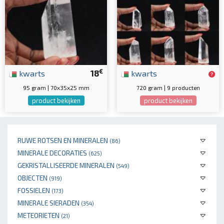
€
kwarts
18
kwarts
95 gram | 70x35x25 mm
720 gram | 9 producten
product bekijken
product bekijken
RUWE ROTSEN EN MINERALEN
(86)
MINERALE DECORATIES
(625)
GEKRISTALLISEERDE MINERALEN
(549)
OBJECTEN
(919)
FOSSIELEN
(173)
MINERALE SIERADEN
(354)
METEORIETEN
(21)