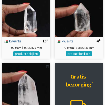
€
€
kwarts
13
kwarts
14
65 gram | 65x30x20 mm
70 gram | 55x35x30 mm
product bekijken
product bekijken
Gratis
*
bezorging