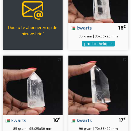
€
kwarts
16
Door u te abonneren op de
nieuwsbrief
85 gram | 85x30x25 mm
product bekijken
€
€
kwarts
16
kwarts
17
85 gram | 65x25x30 mm
90 gram | 70x35x20 mm