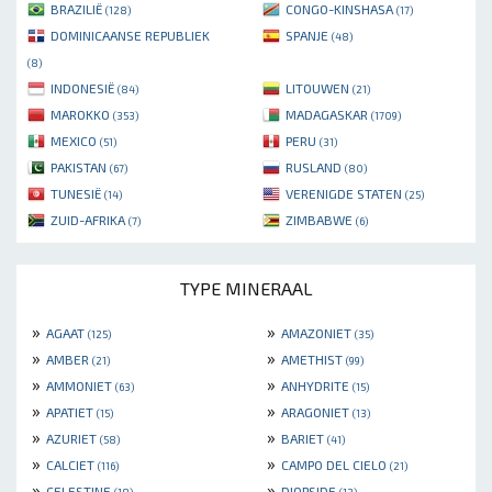
BRAZILIË
CONGO-KINSHASA
(128)
(17)
DOMINICAANSE REPUBLIEK
SPANJE
(48)
(8)
INDONESIË
LITOUWEN
(84)
(21)
MAROKKO
MADAGASKAR
(353)
(1709)
MEXICO
PERU
(51)
(31)
PAKISTAN
RUSLAND
(67)
(80)
TUNESIË
VERENIGDE STATEN
(14)
(25)
ZUID-AFRIKA
ZIMBABWE
(7)
(6)
TYPE MINERAAL
»
»
AGAAT
AMAZONIET
(125)
(35)
»
»
AMBER
AMETHIST
(21)
(99)
»
»
AMMONIET
ANHYDRITE
(63)
(15)
»
»
APATIET
ARAGONIET
(15)
(13)
»
»
AZURIET
BARIET
(58)
(41)
»
»
CALCIET
CAMPO DEL CIELO
(116)
(21)
»
»
CELESTINE
DIOPSIDE