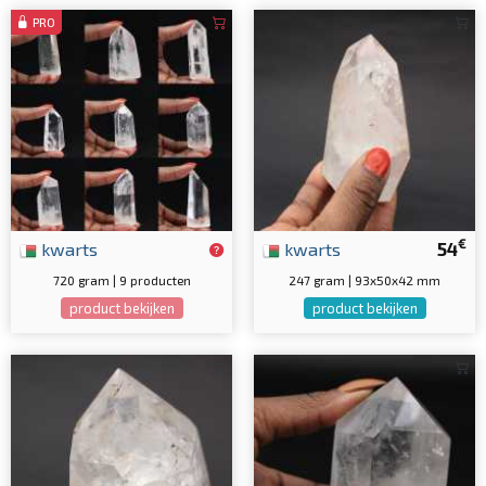
PRO
€
kwarts
kwarts
54
720 gram | 9 producten
247 gram | 93x50x42 mm
product bekijken
product bekijken