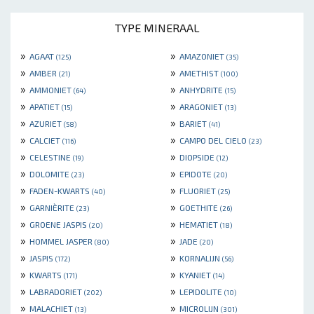
TYPE MINERAAL
»
»
AGAAT
AMAZONIET
(125)
(35)
»
»
AMBER
AMETHIST
(21)
(100)
»
»
AMMONIET
ANHYDRITE
(64)
(15)
»
»
APATIET
ARAGONIET
(15)
(13)
»
»
AZURIET
BARIET
(58)
(41)
»
»
CALCIET
CAMPO DEL CIELO
(116)
(23)
»
»
CELESTINE
DIOPSIDE
(19)
(12)
»
»
DOLOMITE
EPIDOTE
(23)
(20)
»
»
FADEN-KWARTS
FLUORIET
(40)
(25)
»
»
GARNIÈRITE
GOETHITE
(23)
(26)
»
»
GROENE JASPIS
HEMATIET
(20)
(18)
»
»
HOMMEL JASPER
JADE
(80)
(20)
»
»
JASPIS
KORNALIJN
(172)
(56)
»
»
KWARTS
KYANIET
(171)
(14)
»
»
LABRADORIET
LEPIDOLITE
(202)
(10)
»
»
MALACHIET
MICROLIJN
(13)
(301)