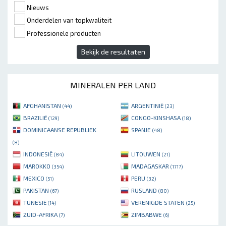
Nieuws
Onderdelen van topkwaliteit
Professionele producten
Bekijk de resultaten
MINERALEN PER LAND
AFGHANISTAN
ARGENTINIË
(44)
(23)
BRAZILIË
CONGO-KINSHASA
(129)
(18)
DOMINICAANSE REPUBLIEK
SPANJE
(48)
(8)
INDONESIË
LITOUWEN
(84)
(21)
MAROKKO
MADAGASKAR
(354)
(1717)
MEXICO
PERU
(51)
(32)
PAKISTAN
RUSLAND
(67)
(80)
TUNESIË
VERENIGDE STATEN
(14)
(25)
ZUID-AFRIKA
ZIMBABWE
(7)
(6)