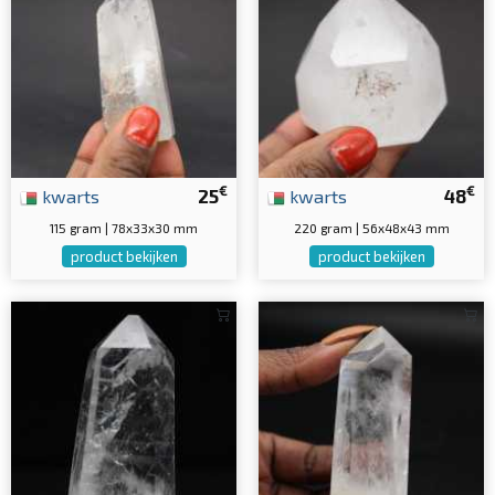
€
€
kwarts
25
kwarts
48
115 gram | 78x33x30 mm
220 gram | 56x48x43 mm
product bekijken
product bekijken