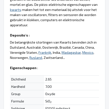
mortel en glas. De piëzo-elektrische eigenschappen van
kwarts
maken het tot een materiaal bij uitstek voor het
maken van oscillatoren, filters en sensoren die worden
gebruikt in klokken, computers en elektronische
apparatuur.
Deposito's :
De belangrijkste stortingen van Kwarts bevinden zich in
Duitsland, Australië, Oostenrijk, Brazilië, Canada, China,
Verenigde Staten,
Frankrijk
, India,
Madagaskar
,
Mexico
,
Noorwegen,
Rusland
, Zwitserland...
Eigenschappen
:
Dichtheid
2.65
Hardheid
7.00
Group
Oxyde
Formule
SiO
2
Splitsing
{0110} indistinct