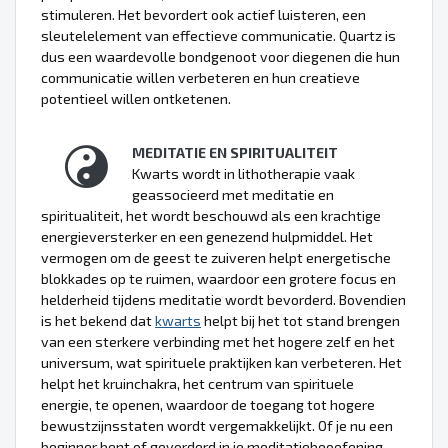
stimuleren. Het bevordert ook actief luisteren, een
sleutelelement van effectieve communicatie. Quartz is
dus een waardevolle bondgenoot voor diegenen die hun
communicatie willen verbeteren en hun creatieve
potentieel willen ontketenen.
MEDITATIE EN SPIRITUALITEIT
Kwarts wordt in lithotherapie vaak
geassocieerd met meditatie en
spiritualiteit, het wordt beschouwd als een krachtige
energieversterker en een genezend hulpmiddel. Het
vermogen om de geest te zuiveren helpt energetische
blokkades op te ruimen, waardoor een grotere focus en
helderheid tijdens meditatie wordt bevorderd. Bovendien
is het bekend dat
kwarts
helpt bij het tot stand brengen
van een sterkere verbinding met het hogere zelf en het
universum, wat spirituele praktijken kan verbeteren. Het
helpt het kruinchakra, het centrum van spirituele
energie, te openen, waardoor de toegang tot hogere
bewustzijnsstaten wordt vergemakkelijkt. Of je nu een
beginner bent of gevorderd in je meditatiebeoefening,