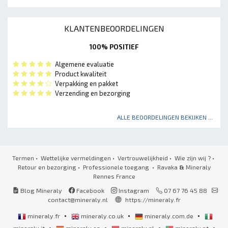
KLANTENBEOORDELINGEN
100% POSITIEF
Algemene evaluatie
Product kwaliteit
Verpakking en pakket
Verzending en bezorging
ALLE BEOORDELINGEN BEKIJKEN ...
Termen
•
Wettelijke vermeldingen
•
Vertrouwelijkheid
•
Wie zijn wij ?
•
Retour en bezorging
•
Professionele toegang
• Ravaka
&
Mineraly
Rennes France
Blog Mineraly
Facebook
Instagram
07 67 76 45 88
contact@mineraly.nl
https://mineraly.fr
•
•
•
mineraly.fr
mineraly.co.uk
mineraly.com.de
•
•
•
•
mineraly.it
mineraly.es
mineraly.nl
mineraly.pt