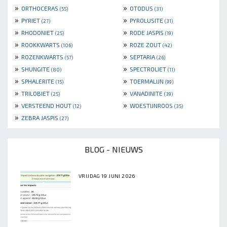
»
»
ORTHOCERAS
OTODUS
(55)
(31)
»
»
PYRIET
PYROLUSITE
(27)
(31)
»
»
RHODONIET
RODE JASPIS
(25)
(19)
»
»
ROOKKWARTS
ROZE ZOUT
(106)
(42)
»
»
ROZENKWARTS
SEPTARIA
(57)
(26)
»
»
SHUNGITE
SPECTROLIET
(80)
(11)
»
»
SPHALERITE
TOERMALIJN
(15)
(99)
»
»
TRILOBIET
VANADINITE
(25)
(39)
»
»
VERSTEEND HOUT
WOESTIJNROOS
(12)
(35)
»
ZEBRA JASPIS
(27)
BLOG - NIEUWS
VRIJDAG 19 JUNI 2026