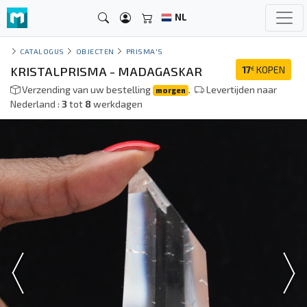
NL
CATALOGUS
OBJECTEN
PRISMA'S
KRISTALPRISMA - MADAGASKAR
17
KOPEN
€
Verzending van uw bestelling
.
Levertijden naar
morgen
Nederland :
3
tot
8
werkdagen