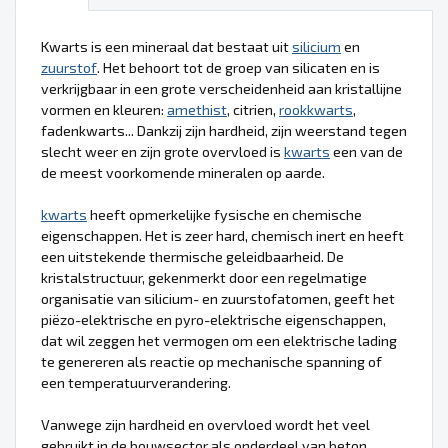
Kwarts is een mineraal dat bestaat uit
silicium
en
zuurstof
. Het behoort tot de groep van silicaten en is
verkrijgbaar in een grote verscheidenheid aan kristallijne
vormen en kleuren:
amethist
, citrien,
rookkwarts
,
fadenkwarts... Dankzij zijn hardheid, zijn weerstand tegen
slecht weer en zijn grote overvloed is
kwarts
een van de
de meest voorkomende mineralen op aarde.
kwarts
heeft opmerkelijke fysische en chemische
eigenschappen. Het is zeer hard, chemisch inert en heeft
een uitstekende thermische geleidbaarheid. De
kristalstructuur, gekenmerkt door een regelmatige
organisatie van silicium- en zuurstofatomen, geeft het
piëzo-elektrische en pyro-elektrische eigenschappen,
dat wil zeggen het vermogen om een elektrische lading
te genereren als reactie op mechanische spanning of
een temperatuurverandering.
Vanwege zijn hardheid en overvloed wordt het veel
gebruikt in de bouwsector als onderdeel van beton,