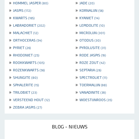
»
»
HOMMEL JASPER
JADE
(80)
(20)
»
»
JASPIS
KORNALIJN
(172)
(56)
»
»
KWARTS
KYANIET
(165)
(14)
»
»
LABRADORIET
LEPIDOLITE
(202)
(10)
»
»
MALACHIET
MICROLIJN
(12)
(301)
»
»
ORTHOCERAS
OTODUS
(54)
(30)
»
»
PYRIET
PYROLUSITE
(26)
(31)
»
»
RHODONIET
RODE JASPIS
(25)
(19)
»
»
ROOKKWARTS
ROZE ZOUT
(105)
(42)
»
»
ROZENKWARTS
SEPTARIA
(56)
(26)
»
»
SHUNGITE
SPECTROLIET
(80)
(11)
»
»
SPHALERITE
TOERMALIJN
(15)
(98)
»
»
TRILOBIET
VANADINITE
(23)
(39)
»
»
VERSTEEND HOUT
WOESTIJNROOS
(12)
(35)
»
ZEBRA JASPIS
(27)
BLOG - NIEUWS