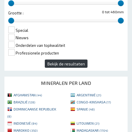
0 tot 460mm
Grootte :
Special
Nieuws
Onderdelen van topkwaliteit
Professionele producten
Bekijk de resultaten
MINERALEN PER LAND
AFGHANISTAN
ARGENTINIË
(44)
(21)
BRAZILIË
CONGO-KINSHASA
(128)
(17)
DOMINICAANSE REPUBLIEK
SPANJE
(48)
(8)
INDONESIË
LITOUWEN
(84)
(21)
MAROKKO
MADAGASKAR
(350)
(1704)