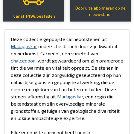
Door u te abonneren op de
nieuwsbrief
vanaf
149€
bestellen
Deze collectie gepolijste carneoolstenen uit
Madagaskar
onderscheidt zich door zijn kwaliteit
en herkomst. Carneool, een variëteit van
chalcedoon
, wordt gewaardeerd om zijn oranjerode
tint die warmte en vitaliteit oproept. De stenen in
deze collectie zijn zorgvuldig geselecteerd op hun
natuurlijke glans en gepolijste afwerking, die de
diepte en rijkdom van hun tinten onthullen. Deze
stenen, afkomstig uit
Madagaskar
, een regio die
bekendstaat om zijn overvloedige minerale
grondstoffen, getuigen van geologische diversiteit
en lokale ambachtelijke expertise.
Elke gepolijste carneool heeft unieke