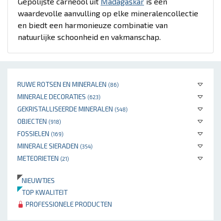
Gepolijste carneool uit
Madagaskar
is een
waardevolle aanvulling op elke mineralencollectie
en biedt een harmonieuze combinatie van
natuurlijke schoonheid en vakmanschap.
RUWE ROTSEN EN MINERALEN
(86)
MINERALE DECORATIES
(623)
GEKRISTALLISEERDE MINERALEN
(548)
OBJECTEN
(918)
FOSSIELEN
(169)
MINERALE SIERADEN
(354)
METEORIETEN
(21)
NIEUWTJES
TOP KWALITEIT
PROFESSIONELE PRODUCTEN