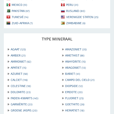
MEXICO
PERU
(51)
(31)
PAKISTAN
RUSLAND
(67)
(80)
TUNESIË
VERENIGDE STATEN
(14)
(25)
ZUID-AFRIKA
ZIMBABWE
(7)
(6)
TYPE MINERAAL
»
»
AGAAT
AMAZONIET
(125)
(35)
»
»
AMBER
AMETHIST
(21)
(99)
»
»
AMMONIET
ANHYDRITE
(62)
(15)
»
»
APATIET
ARAGONIET
(15)
(13)
»
»
AZURIET
BARIET
(58)
(41)
»
»
CALCIET
CAMPO DEL CIELO
(116)
(21)
»
»
CELESTINE
DIOPSIDE
(18)
(12)
»
»
DOLOMITE
EPIDOTE
(23)
(20)
»
»
FADEN-KWARTS
FLUORIET
(40)
(25)
»
»
GARNIÈRITE
GOETHITE
(23)
(26)
»
»
GROENE JASPIS
HEMATIET
(20)
(18)