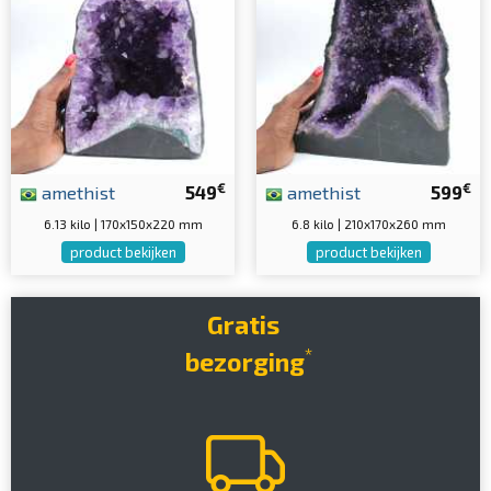
€
€
amethist
549
amethist
599
6.13 kilo | 170x150x220 mm
6.8 kilo | 210x170x260 mm
product bekijken
product bekijken
Gratis
*
bezorging