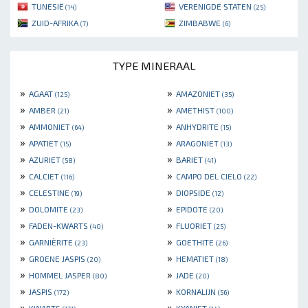
TUNESIË
VERENIGDE STATEN
(14)
(25)
ZUID-AFRIKA
ZIMBABWE
(7)
(6)
TYPE MINERAAL
»
»
AGAAT
AMAZONIET
(125)
(35)
»
»
AMBER
AMETHIST
(21)
(100)
»
»
AMMONIET
ANHYDRITE
(64)
(15)
»
»
APATIET
ARAGONIET
(15)
(13)
»
»
AZURIET
BARIET
(58)
(41)
»
»
CALCIET
CAMPO DEL CIELO
(116)
(22)
»
»
CELESTINE
DIOPSIDE
(19)
(12)
»
»
DOLOMITE
EPIDOTE
(23)
(20)
»
»
FADEN-KWARTS
FLUORIET
(40)
(25)
»
»
GARNIÈRITE
GOETHITE
(23)
(26)
»
»
GROENE JASPIS
HEMATIET
(20)
(18)
»
»
HOMMEL JASPER
JADE
(80)
(20)
»
»
JASPIS
KORNALIJN
(172)
(56)
»
»