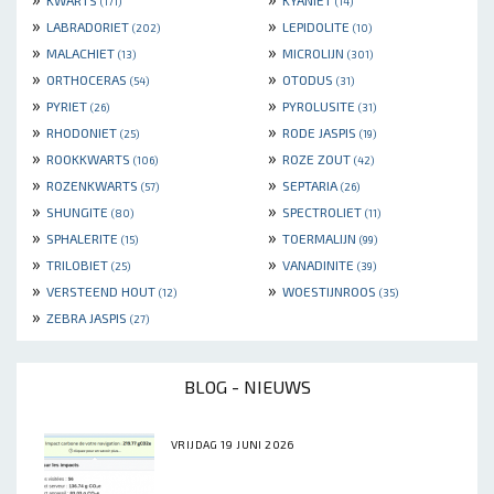
KWARTS
KYANIET
(171)
(14)
»
»
LABRADORIET
LEPIDOLITE
(202)
(10)
»
»
MALACHIET
MICROLIJN
(13)
(301)
»
»
ORTHOCERAS
OTODUS
(54)
(31)
»
»
PYRIET
PYROLUSITE
(26)
(31)
»
»
RHODONIET
RODE JASPIS
(25)
(19)
»
»
ROOKKWARTS
ROZE ZOUT
(106)
(42)
»
»
ROZENKWARTS
SEPTARIA
(57)
(26)
»
»
SHUNGITE
SPECTROLIET
(80)
(11)
»
»
SPHALERITE
TOERMALIJN
(15)
(99)
»
»
TRILOBIET
VANADINITE
(25)
(39)
»
»
VERSTEEND HOUT
WOESTIJNROOS
(12)
(35)
»
ZEBRA JASPIS
(27)
BLOG - NIEUWS
VRIJDAG 19 JUNI 2026