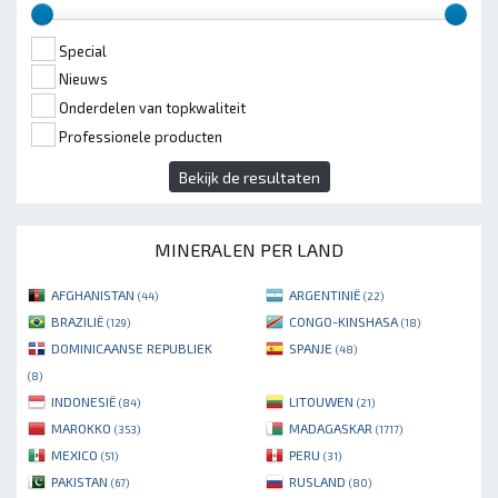
Special
Nieuws
Onderdelen van topkwaliteit
Professionele producten
Bekijk de resultaten
MINERALEN PER LAND
AFGHANISTAN
ARGENTINIË
(44)
(22)
BRAZILIË
CONGO-KINSHASA
(129)
(18)
DOMINICAANSE REPUBLIEK
SPANJE
(48)
(8)
INDONESIË
LITOUWEN
(84)
(21)
MAROKKO
MADAGASKAR
(353)
(1717)
MEXICO
PERU
(51)
(31)
PAKISTAN
RUSLAND
(67)
(80)