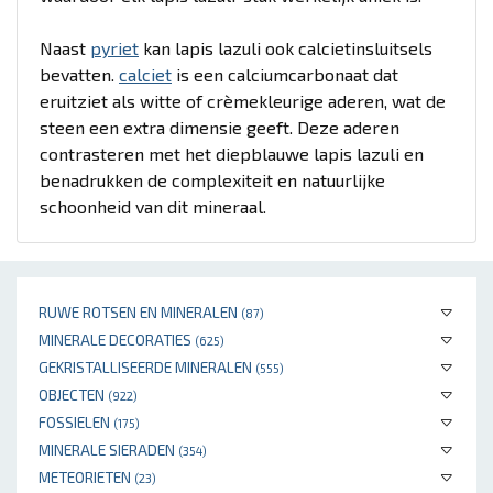
Naast
pyriet
kan lapis lazuli ook calcietinsluitsels
bevatten.
calciet
is een calciumcarbonaat dat
eruitziet als witte of crèmekleurige aderen, wat de
steen een extra dimensie geeft. Deze aderen
contrasteren met het diepblauwe lapis lazuli en
benadrukken de complexiteit en natuurlijke
schoonheid van dit mineraal.
RUWE ROTSEN EN MINERALEN
(87)
MINERALE DECORATIES
(625)
GEKRISTALLISEERDE MINERALEN
(555)
OBJECTEN
(922)
FOSSIELEN
(175)
MINERALE SIERADEN
(354)
METEORIETEN
(23)