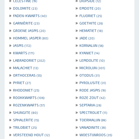
»
»
CELESTINE
DIOPSIDE
(19)
(12)
»
»
DOLOMITE
EPIDOTE
(23)
(20)
»
»
FADEN-KWARTS
FLUORIET
(40)
(25)
»
»
GARNIÈRITE
GOETHITE
(23)
(26)
»
»
GROENE JASPIS
HEMATIET
(20)
(18)
»
»
HOMMEL JASPER
JADE
(80)
(20)
»
»
JASPIS
KORNALIJN
(172)
(56)
»
»
KWARTS
KYANIET
(171)
(14)
»
»
LABRADORIET
LEPIDOLITE
(202)
(10)
»
»
MALACHIET
MICROLIJN
(13)
(301)
»
»
ORTHOCERAS
OTODUS
(55)
(31)
»
»
PYRIET
PYROLUSITE
(27)
(31)
»
»
RHODONIET
RODE JASPIS
(25)
(19)
»
»
ROOKKWARTS
ROZE ZOUT
(106)
(42)
»
»
ROZENKWARTS
SEPTARIA
(57)
(26)
»
»
SHUNGITE
SPECTROLIET
(80)
(11)
»
»
SPHALERITE
TOERMALIJN
(15)
(99)
»
»
TRILOBIET
VANADINITE
(25)
(39)
»
»
VERSTEEND HOUT
WOESTIJNROOS
(12)
(35)