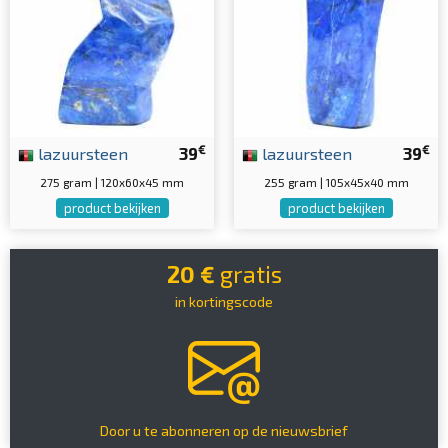
€
€
lazuursteen
39
lazuursteen
39
275 gram | 120x60x45 mm
255 gram | 105x45x40 mm
product bekijken
product bekijken
20 €
gratis
in kortingscode
Door u te abonneren op de nieuwsbrief