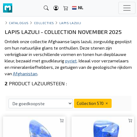
NL
CATALOGUS
COLLECTIES
LAPIS LAZULI
LAPIS LAZULI - COLLECTION NOVEMBER 2025
Ontdek onze collectie Afghaanse lapis lazuli, zorgvuldig gepolijst
om hun natuurlijke glans te onthullen. Deze stenen zijn
verkrijgbaar in verschillende vormen en tonen hun diepblauwe
kleur, bezaaid met goudkleurig
pyriet
. Ideaal voor verzamelaars
en mineralenliefhebbers, ze getuigen van de geologische rijkdom
van
Afghanistan
.
2
PRODUCT LAZUURSTEEN :
Collection 570