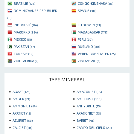
BRAZILIË
CONGO-KINSHASA
(129)
(18)
DOMINICAANSE REPUBLIEK
SPANJE
(48)
(8)
INDONESIË
LITOUWEN
(84)
(21)
MAROKKO
MADAGASKAR
(354)
(1717)
MEXICO
PERU
(51)
(32)
PAKISTAN
RUSLAND
(67)
(80)
TUNESIË
VERENIGDE STATEN
(14)
(25)
ZUID-AFRIKA
ZIMBABWE
(7)
(6)
TYPE MINERAAL
»
»
AGAAT
AMAZONIET
(125)
(35)
»
»
AMBER
AMETHIST
(21)
(100)
»
»
AMMONIET
ANHYDRITE
(64)
(15)
»
»
APATIET
ARAGONIET
(15)
(13)
»
»
AZURIET
BARIET
(58)
(41)
»
»
CALCIET
CAMPO DEL CIELO
(116)
(23)