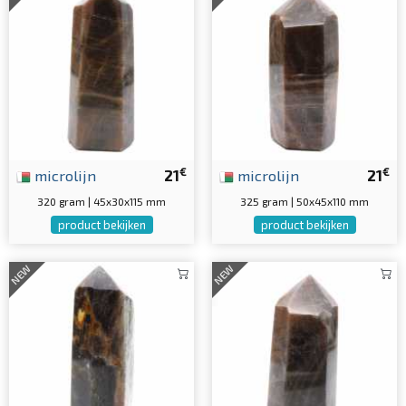
€
€
microlijn
21
microlijn
21
320 gram | 45x30x115 mm
325 gram | 50x45x110 mm
product bekijken
product bekijken
NEW
NEW