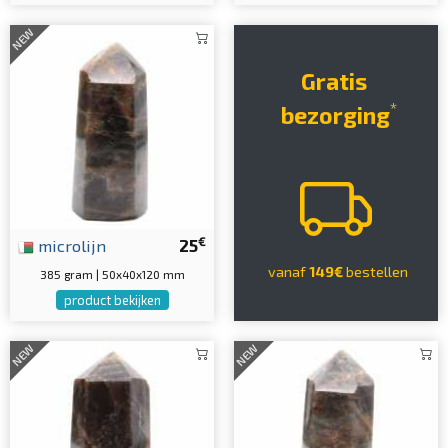
NEW
Gratis
*
bezorging
€
microlijn
25
vanaf
149€
bestellen
385 gram | 50x40x120 mm
product bekijken
NEW
NEW