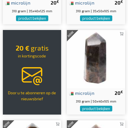
€
€
microlijn
20
microlijn
20
310 gram | 35x40x125 mm
310 gram | 35x50x105 mm
product bekijken
product bekijken
NEW
20 €
gratis
in kortingscode
€
microlijn
20
Door u te abonneren op de
nieuwsbrief
310 gram | 50x40x105 mm
product bekijken
NEW
NEW