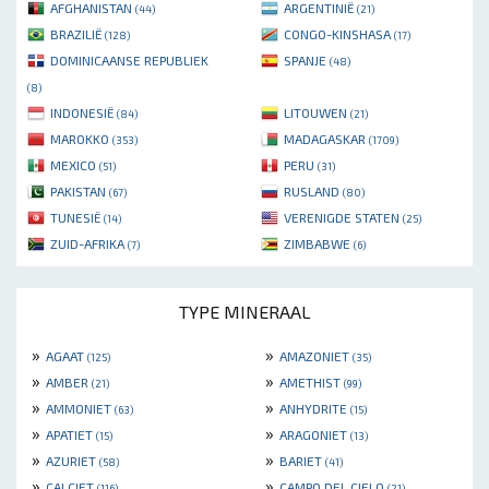
AFGHANISTAN
ARGENTINIË
(44)
(21)
BRAZILIË
CONGO-KINSHASA
(128)
(17)
DOMINICAANSE REPUBLIEK
SPANJE
(48)
(8)
INDONESIË
LITOUWEN
(84)
(21)
MAROKKO
MADAGASKAR
(353)
(1709)
MEXICO
PERU
(51)
(31)
PAKISTAN
RUSLAND
(67)
(80)
TUNESIË
VERENIGDE STATEN
(14)
(25)
ZUID-AFRIKA
ZIMBABWE
(7)
(6)
TYPE MINERAAL
»
»
AGAAT
AMAZONIET
(125)
(35)
»
»
AMBER
AMETHIST
(21)
(99)
»
»
AMMONIET
ANHYDRITE
(63)
(15)
»
»
APATIET
ARAGONIET
(15)
(13)
»
»
AZURIET
BARIET
(58)
(41)
»
»
CALCIET
CAMPO DEL CIELO
(116)
(21)