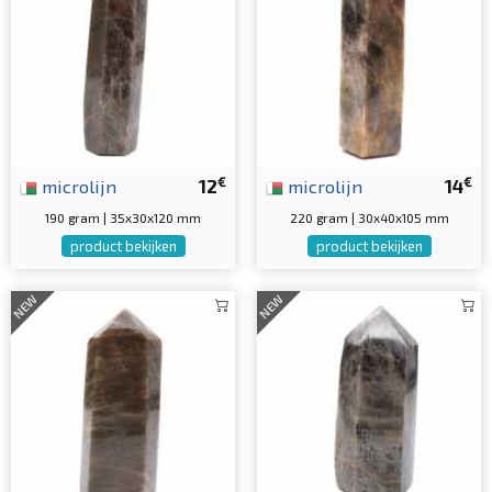
€
€
microlijn
12
microlijn
14
190 gram | 35x30x120 mm
220 gram | 30x40x105 mm
product bekijken
product bekijken
NEW
NEW