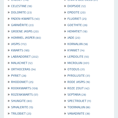
»
»
CELESTINE
DIOPSIDE
(18)
(12)
»
»
DOLOMITE
EPIDOTE
(23)
(20)
»
»
FADEN-KWARTS
FLUORIET
(40)
(25)
»
»
GARNIÈRITE
GOETHITE
(23)
(26)
»
»
GROENE JASPIS
HEMATIET
(20)
(18)
»
»
HOMMEL JASPER
JADE
(80)
(20)
»
»
JASPIS
KORNALIJN
(172)
(56)
»
»
KWARTS
KYANIET
(165)
(14)
»
»
LABRADORIET
LEPIDOLITE
(202)
(10)
»
»
MALACHIET
MICROLIJN
(12)
(301)
»
»
ORTHOCERAS
OTODUS
(54)
(31)
»
»
PYRIET
PYROLUSITE
(26)
(31)
»
»
RHODONIET
RODE JASPIS
(25)
(19)
»
»
ROOKKWARTS
ROZE ZOUT
(106)
(42)
»
»
ROZENKWARTS
SEPTARIA
(57)
(26)
»
»
SHUNGITE
SPECTROLIET
(80)
(11)
»
»
SPHALERITE
TOERMALIJN
(15)
(99)
»
»
TRILOBIET
VANADINITE
(25)
(39)