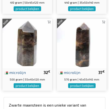
410 gram | 50x45x120 mm
440 gram | 35x50x140 mm
product bekijken
product bekijken
NEW
NEW
€
€
microlijn
32
microlijn
37
500 gram | 55x45x120 mm
570 gram | 45x55x145 mm
product bekijken
product bekijken
Zwarte maansteen is een unieke variant van