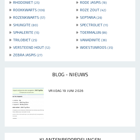
»
»
RHODONIET
RODE JASPIS
(25)
(19)
»
»
ROOKKWARTS
ROZE ZOUT
(106)
(42)
»
»
ROZENKWARTS
SEPTARIA
(57)
(26)
»
»
SHUNGITE
SPECTROLIET
(80)
(11)
»
»
SPHALERITE
TOERMALIJN
(15)
(99)
»
»
TRILOBIET
VANADINITE
(25)
(39)
»
»
VERSTEEND HOUT
WOESTIJNROOS
(12)
(35)
»
ZEBRA JASPIS
(27)
BLOG - NIEUWS
VRIJDAG 19 JUNI 2026
KLANTENBEOORDELINGEN