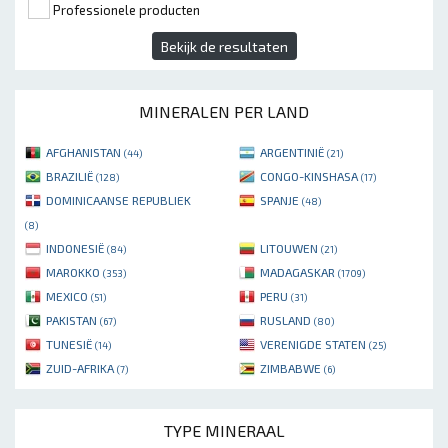
Professionele producten
Bekijk de resultaten
MINERALEN PER LAND
AFGHANISTAN
ARGENTINIË
(44)
(21)
BRAZILIË
CONGO-KINSHASA
(128)
(17)
DOMINICAANSE REPUBLIEK
SPANJE
(48)
(8)
INDONESIË
LITOUWEN
(84)
(21)
MAROKKO
MADAGASKAR
(353)
(1709)
MEXICO
PERU
(51)
(31)
PAKISTAN
RUSLAND
(67)
(80)
TUNESIË
VERENIGDE STATEN
(14)
(25)
ZUID-AFRIKA
ZIMBABWE
(7)
(6)
TYPE MINERAAL