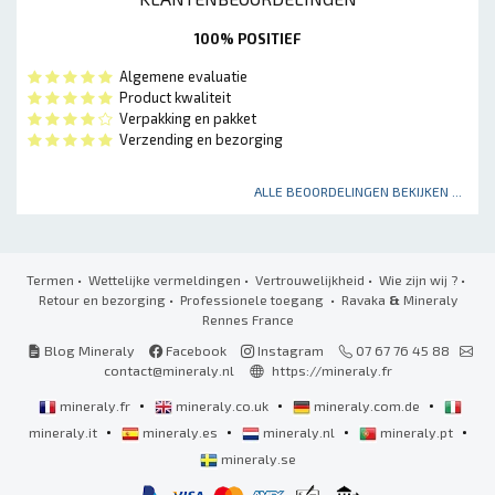
100% POSITIEF
Algemene evaluatie
Product kwaliteit
Verpakking en pakket
Verzending en bezorging
ALLE BEOORDELINGEN BEKIJKEN ...
Termen
•
Wettelijke vermeldingen
•
Vertrouwelijkheid
•
Wie zijn wij ?
•
Retour en bezorging
•
Professionele toegang
• Ravaka
&
Mineraly
Rennes France
Blog Mineraly
Facebook
Instagram
07 67 76 45 88
contact@mineraly.nl
https://mineraly.fr
•
•
•
mineraly.fr
mineraly.co.uk
mineraly.com.de
•
•
•
•
mineraly.it
mineraly.es
mineraly.nl
mineraly.pt
mineraly.se