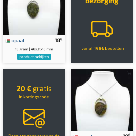
bezorging
€
opaal
18
vanaf
149€
bestellen
18 gram | 46x31x10 mm
product bekijken
20 €
gratis
in kortingscode
€
Door u te abonneren op de