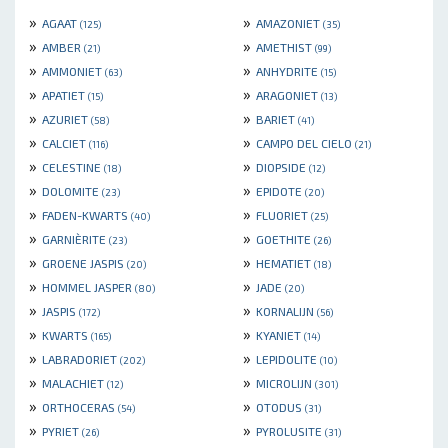
»
»
AGAAT
AMAZONIET
(125)
(35)
»
»
AMBER
AMETHIST
(21)
(99)
»
»
AMMONIET
ANHYDRITE
(63)
(15)
»
»
APATIET
ARAGONIET
(15)
(13)
»
»
AZURIET
BARIET
(58)
(41)
»
»
CALCIET
CAMPO DEL CIELO
(116)
(21)
»
»
CELESTINE
DIOPSIDE
(18)
(12)
»
»
DOLOMITE
EPIDOTE
(23)
(20)
»
»
FADEN-KWARTS
FLUORIET
(40)
(25)
»
»
GARNIÈRITE
GOETHITE
(23)
(26)
»
»
GROENE JASPIS
HEMATIET
(20)
(18)
»
»
HOMMEL JASPER
JADE
(80)
(20)
»
»
JASPIS
KORNALIJN
(172)
(56)
»
»
KWARTS
KYANIET
(165)
(14)
»
»
LABRADORIET
LEPIDOLITE
(202)
(10)
»
»
MALACHIET
MICROLIJN
(12)
(301)
»
»
ORTHOCERAS
OTODUS
(54)
(31)
»
»
PYRIET
PYROLUSITE
(26)
(31)