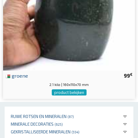
€
groene
99
2.1 kilo | 160x110x70 mm
product bekijken
RUWE ROTSEN EN MINERALEN
(87)
MINERALE DECORATIES
(625)
GEKRISTALLISEERDE MINERALEN
(554)