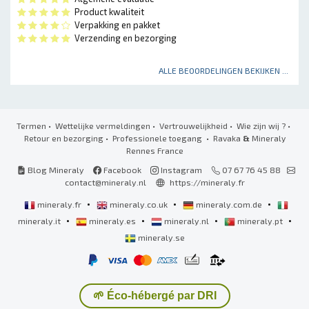
Product kwaliteit
Verpakking en pakket
Verzending en bezorging
ALLE BEOORDELINGEN BEKIJKEN ...
Termen
•
Wettelijke vermeldingen
•
Vertrouwelijkheid
•
Wie zijn wij ?
•
Retour en bezorging
•
Professionele toegang
• Ravaka
&
Mineraly
Rennes France
Blog Mineraly
Facebook
Instagram
07 67 76 45 88
contact@mineraly.nl
https://mineraly.fr
•
•
•
mineraly.fr
mineraly.co.uk
mineraly.com.de
•
•
•
•
mineraly.it
mineraly.es
mineraly.nl
mineraly.pt
mineraly.se
🌱 Éco-hébergé par DRI