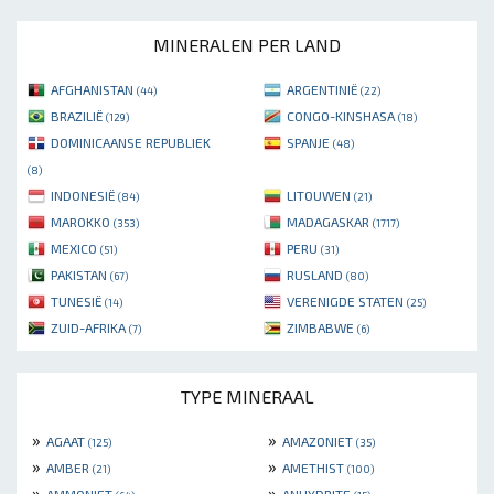
MINERALEN PER LAND
AFGHANISTAN
ARGENTINIË
(44)
(22)
BRAZILIË
CONGO-KINSHASA
(129)
(18)
DOMINICAANSE REPUBLIEK
SPANJE
(48)
(8)
INDONESIË
LITOUWEN
(84)
(21)
MAROKKO
MADAGASKAR
(353)
(1717)
MEXICO
PERU
(51)
(31)
PAKISTAN
RUSLAND
(67)
(80)
TUNESIË
VERENIGDE STATEN
(14)
(25)
ZUID-AFRIKA
ZIMBABWE
(7)
(6)
TYPE MINERAAL
»
»
AGAAT
AMAZONIET
(125)
(35)
»
»
AMBER
AMETHIST
(21)
(100)
»
»