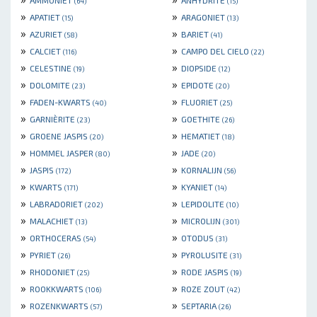
AMMONIET
ANHYDRITE
(64)
(15)
»
»
APATIET
ARAGONIET
(15)
(13)
»
»
AZURIET
BARIET
(58)
(41)
»
»
CALCIET
CAMPO DEL CIELO
(116)
(22)
»
»
CELESTINE
DIOPSIDE
(19)
(12)
»
»
DOLOMITE
EPIDOTE
(23)
(20)
»
»
FADEN-KWARTS
FLUORIET
(40)
(25)
»
»
GARNIÈRITE
GOETHITE
(23)
(26)
»
»
GROENE JASPIS
HEMATIET
(20)
(18)
»
»
HOMMEL JASPER
JADE
(80)
(20)
»
»
JASPIS
KORNALIJN
(172)
(56)
»
»
KWARTS
KYANIET
(171)
(14)
»
»
LABRADORIET
LEPIDOLITE
(202)
(10)
»
»
MALACHIET
MICROLIJN
(13)
(301)
»
»
ORTHOCERAS
OTODUS
(54)
(31)
»
»
PYRIET
PYROLUSITE
(26)
(31)
»
»
RHODONIET
RODE JASPIS
(25)
(19)
»
»
ROOKKWARTS
ROZE ZOUT
(106)
(42)
»
»
ROZENKWARTS
SEPTARIA
(57)
(26)