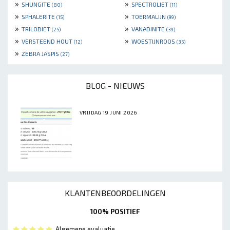
»
»
SHUNGITE
SPECTROLIET
(80)
(11)
»
»
SPHALERITE
TOERMALIJN
(15)
(99)
»
»
TRILOBIET
VANADINITE
(25)
(39)
»
»
VERSTEEND HOUT
WOESTIJNROOS
(12)
(35)
»
ZEBRA JASPIS
(27)
BLOG - NIEUWS
VRIJDAG 19 JUNI 2026
KLANTENBEOORDELINGEN
100% POSITIEF
Algemene evaluatie