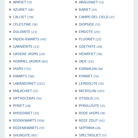
»
»
APATIET
ARAGONIET
(15)
(13)
»
»
AZURIET
BARIET
(58)
(41)
»
»
CALCIET
CAMPO DEL CIELO
(116)
(21)
»
»
CELESTINE
DIOPSIDE
(18)
(12)
»
»
DOLOMITE
EPIDOTE
(23)
(20)
»
»
FADEN-KWARTS
FLUORIET
(40)
(25)
»
»
GARNIÈRITE
GOETHITE
(23)
(26)
»
»
GROENE JASPIS
HEMATIET
(20)
(18)
»
»
HOMMEL JASPER
JADE
(80)
(20)
»
»
JASPIS
KORNALIJN
(172)
(56)
»
»
KWARTS
KYANIET
(165)
(14)
»
»
LABRADORIET
LEPIDOLITE
(202)
(10)
»
»
MALACHIET
MICROLIJN
(12)
(301)
»
»
ORTHOCERAS
OTODUS
(54)
(31)
»
»
PYRIET
PYROLUSITE
(26)
(31)
»
»
RHODONIET
RODE JASPIS
(25)
(19)
»
»
ROOKKWARTS
ROZE ZOUT
(106)
(42)
»
»
ROZENKWARTS
SEPTARIA
(57)
(26)
»
»
SHUNGITE
SPECTROLIET
(80)
(11)