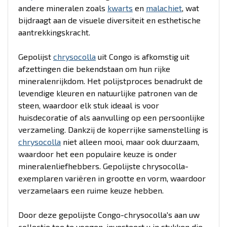
andere mineralen zoals
kwarts
en
malachiet
, wat
bijdraagt aan de visuele diversiteit en esthetische
aantrekkingskracht.
Gepolijst
chrysocolla
uit Congo is afkomstig uit
afzettingen die bekendstaan om hun rijke
mineralenrijkdom. Het polijstproces benadrukt de
levendige kleuren en natuurlijke patronen van de
steen, waardoor elk stuk ideaal is voor
huisdecoratie of als aanvulling op een persoonlijke
verzameling. Dankzij de koperrijke samenstelling is
chrysocolla
niet alleen mooi, maar ook duurzaam,
waardoor het een populaire keuze is onder
mineralenliefhebbers. Gepolijste chrysocolla-
exemplaren variëren in grootte en vorm, waardoor
verzamelaars een ruime keuze hebben.
Door deze gepolijste Congo-chrysocolla's aan uw
collectie toe te voegen, investeert u in stukken die