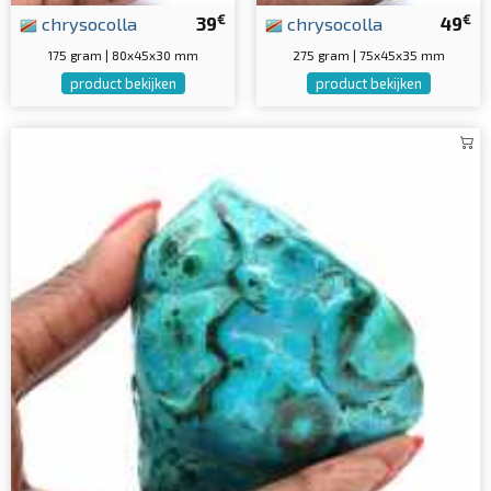
€
€
chrysocolla
39
chrysocolla
49
175 gram | 80x45x30 mm
275 gram | 75x45x35 mm
product bekijken
product bekijken