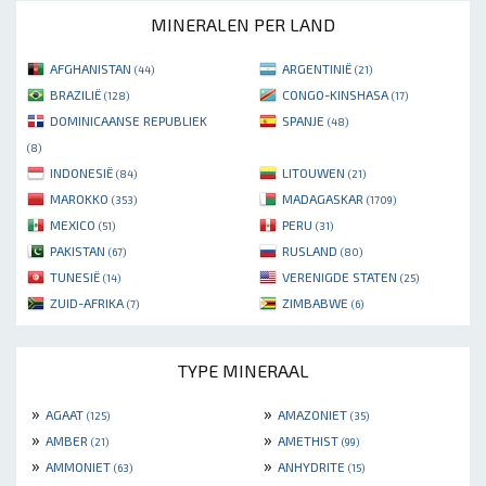
MINERALEN PER LAND
AFGHANISTAN
ARGENTINIË
(44)
(21)
BRAZILIË
CONGO-KINSHASA
(128)
(17)
DOMINICAANSE REPUBLIEK
SPANJE
(48)
(8)
INDONESIË
LITOUWEN
(84)
(21)
MAROKKO
MADAGASKAR
(353)
(1709)
MEXICO
PERU
(51)
(31)
PAKISTAN
RUSLAND
(67)
(80)
TUNESIË
VERENIGDE STATEN
(14)
(25)
ZUID-AFRIKA
ZIMBABWE
(7)
(6)
TYPE MINERAAL
»
»
AGAAT
AMAZONIET
(125)
(35)
»
»
AMBER
AMETHIST
(21)
(99)
»
»
AMMONIET
ANHYDRITE
(63)
(15)