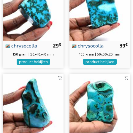
€
€
chrysocolla
29
chrysocolla
39
150 gram | 50x40x40 mm
185 gram | 60x50x25 mm
product bekijken
product bekijken