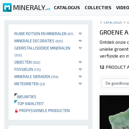
MINERALY.
CATALOGUS
COLLECTIES
VIDE
nl
CATALOGUS
GROENE A
RUWE ROTSEN EN MINERALEN
(87)
MINERALE DECORATIES
(625)
Ontdek onze c
GEKRISTALLISEERDE MINERALEN
unieke groent
verfijnde en 
(555)
OBJECTEN
(922)
12
PRODUCT A
FOSSIELEN
(175)
MINERALE SIERADEN
(354)
METEORIETEN
(23)
NIEUWTJES
TOP KWALITEIT
PROFESSIONELE PRODUCTEN