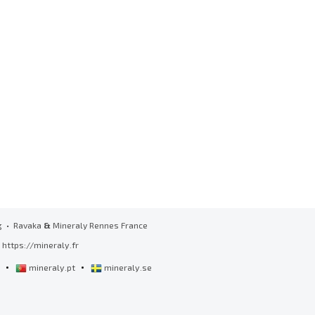
g
• Ravaka
&
Mineraly Rennes France
https://mineraly.fr
•
•
l
mineraly.pt
mineraly.se