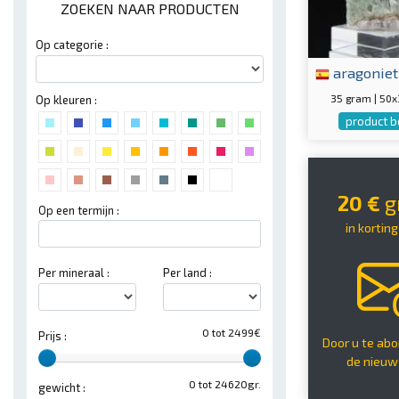
ZOEKEN NAAR PRODUCTEN
Op categorie :
aragoniet
35 gram | 50
Op kleuren :
product b
20 €
g
Op een termijn :
in kortin
Per mineraal :
Per land :
0 tot 2499€
Prijs :
Door u te ab
de nieuw
0 tot 24620gr.
gewicht :