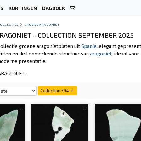
OS
KORTINGEN
DAGBOEK
COLLECTIES
GROENE ARAGONIET
RAGONIET - COLLECTION SEPTEMBER 2025
ollectie groene aragonietplaten uit
Spanje
, elegant gepresent
inten en de kenmerkende structuur van
aragoniet
, ideaal voo
moderne presentatie.
RAGONIET :
Collection 594