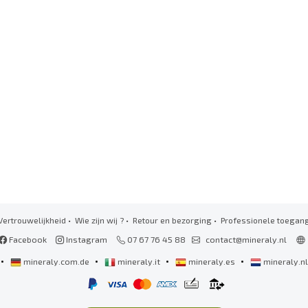
Vertrouwelijkheid
•
Wie zijn wij ?
•
Retour en bezorging
•
Professionele toegan
Facebook
Instagram
07 67 76 45 88
contact@mineraly.nl
•
•
•
•
mineraly.com.de
mineraly.it
mineraly.es
mineraly.n