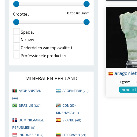
0 tot 460mm
Grootte :
Special
Nieuws
Onderdelen van topkwaliteit
Professionele producten
aragoniet
MINERALEN PER LAND
150 gram | 
product 
AFGHANISTAN
ARGENTINIË
(23)
(44)
BRAZILIË
CONGO-
(129)
KINSHASA
(18)
DOMINICAANSE
SPANJE
(48)
REPUBLIEK
(8)
INDONESIË
LITOUWEN
(84)
(21)