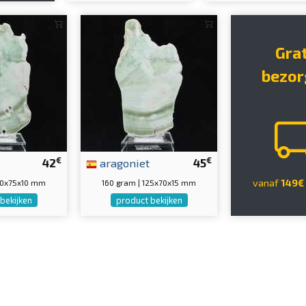
Gra
bezor
€
€
42
aragoniet
45
vanaf
149€
130x75x10 mm
160 gram | 125x70x15 mm
bekijken
product bekijken