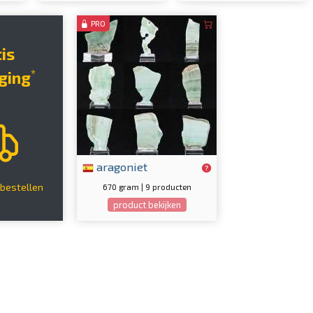
PRO
tis
*
ging
aragoniet
bestellen
670 gram | 9 producten
product bekijken