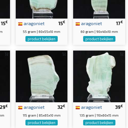
€
€
€
15
aragoniet
15
aragoniet
17
mm
55 gram | 60x55x10 mm
60 gram | 90x40x10 mm
product bekijken
product bekijken
€
€
€
29
aragoniet
32
aragoniet
39
 mm
115 gram | 85x65x10 mm
135 gram | 110x60x15 mm
product bekijken
product bekijken