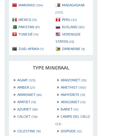
MAROKKO
MADAGASKAR
(354)
(1717)
MEXICO
PERU
(51)
(32)
PAKISTAN
RUSLAND
(67)
(80)
TUNESIË
VERENIGDE
(14)
STATEN
(25)
ZUID-AFRIKA
ZIMBABWE
(7)
(6)
TYPE MINERAAL
»
»
AGAAT
AMAZONIET
(125)
(35)
»
»
AMBER
AMETHIST
(21)
(100)
»
»
AMMONIET
ANHYDRITE
(64)
(15)
»
»
APATIET
ARAGONIET
(15)
(13)
»
»
AZURIET
BARIET
(58)
(41)
»
»
CALCIET
CAMPO DEL CIELO
(116)
(23)
»
»
CELESTINE
DIOPSIDE
(19)
(12)