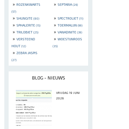
»
»
ROZENKWARTS
SEPTARIA
(26)
(57)
»
»
SHUNGITE
SPECTROLIET
(80)
(11)
»
»
SPHALERITE
TOERMALIJN
(15)
(99)
»
»
TRILOBIET
VANADINITE
(25)
(39)
»
»
VERSTEEND
WOESTIJNROOS
HOUT
(12)
(35)
»
ZEBRA JASPIS
(27)
BLOG - NIEUWS
VRIJDAG 19 JUNI
2026