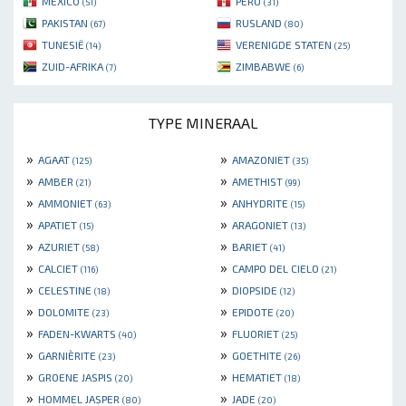
MEXICO
PERU
(51)
(31)
PAKISTAN
RUSLAND
(67)
(80)
TUNESIË
VERENIGDE STATEN
(14)
(25)
ZUID-AFRIKA
ZIMBABWE
(7)
(6)
TYPE MINERAAL
»
»
AGAAT
AMAZONIET
(125)
(35)
»
»
AMBER
AMETHIST
(21)
(99)
»
»
AMMONIET
ANHYDRITE
(63)
(15)
»
»
APATIET
ARAGONIET
(15)
(13)
»
»
AZURIET
BARIET
(58)
(41)
»
»
CALCIET
CAMPO DEL CIELO
(116)
(21)
»
»
CELESTINE
DIOPSIDE
(18)
(12)
»
»
DOLOMITE
EPIDOTE
(23)
(20)
»
»
FADEN-KWARTS
FLUORIET
(40)
(25)
»
»
GARNIÈRITE
GOETHITE
(23)
(26)
»
»
GROENE JASPIS
HEMATIET
(20)
(18)
»
»
HOMMEL JASPER
JADE
(80)
(20)