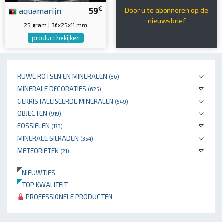
€
aquamarijn
59
Door u te abonneren op de
nieuwsbrief
25 gram | 36x25x11 mm
product bekijken
RUWE ROTSEN EN MINERALEN
(86)
MINERALE DECORATIES
(625)
GEKRISTALLISEERDE MINERALEN
(549)
OBJECTEN
(919)
FOSSIELEN
(173)
MINERALE SIERADEN
(354)
METEORIETEN
(21)
NIEUWTJES
TOP KWALITEIT
PROFESSIONELE PRODUCTEN