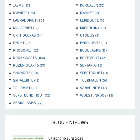
»
»
JASPIS
KORNALIJN
(172)
(56)
»
»
KWARTS
KYANIET
(165)
(14)
»
»
LABRADORIET
LEPIDOLITE
(202)
(10)
»
»
MALACHIET
MICROLIJN
(12)
(301)
»
»
ORTHOCERAS
OTODUS
(54)
(31)
»
»
PYRIET
PYROLUSITE
(26)
(31)
»
»
RHODONIET
RODE JASPIS
(25)
(19)
»
»
ROOKKWARTS
ROZE ZOUT
(106)
(42)
»
»
ROZENKWARTS
SEPTARIA
(57)
(26)
»
»
SHUNGITE
SPECTROLIET
(80)
(11)
»
»
SPHALERITE
TOERMALIJN
(15)
(99)
»
»
TRILOBIET
VANADINITE
(25)
(39)
»
»
VERSTEEND HOUT
WOESTIJNROOS
(12)
(35)
»
ZEBRA JASPIS
(27)
BLOG - NIEUWS
VRIJDAG 19 JUNI 2026