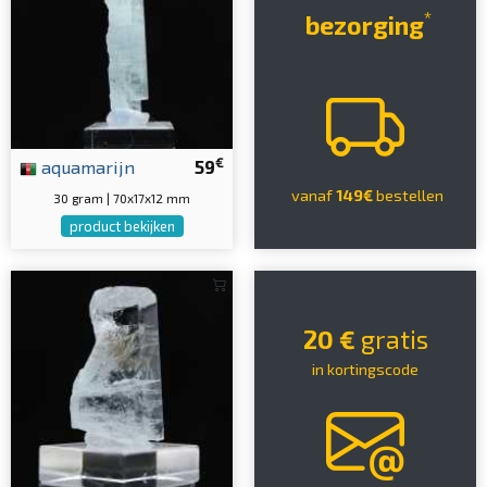
*
bezorging
€
aquamarijn
59
vanaf
149€
bestellen
30 gram | 70x17x12 mm
product bekijken
20 €
gratis
in kortingscode