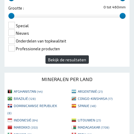
0 tot 460mm
Grootte :
Special
Nieuws
Onderdelen van topkwaliteit
Professionele producten
Bekijk de resultaten
MINERALEN PER LAND
AFGHANISTAN
ARGENTINIË
(44)
(21)
BRAZILIË
CONGO-KINSHASA
(128)
(17)
DOMINICAANSE REPUBLIEK
SPANJE
(48)
(8)
INDONESIË
LITOUWEN
(84)
(21)
MAROKKO
MADAGASKAR
(353)
(1709)