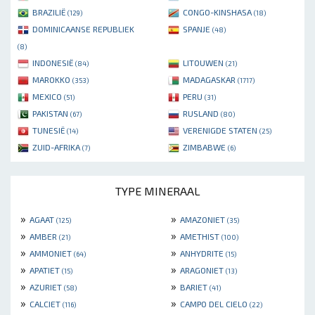
BRAZILIË
CONGO-KINSHASA
(129)
(18)
DOMINICAANSE REPUBLIEK
SPANJE
(48)
(8)
INDONESIË
LITOUWEN
(84)
(21)
MAROKKO
MADAGASKAR
(353)
(1717)
MEXICO
PERU
(51)
(31)
PAKISTAN
RUSLAND
(67)
(80)
TUNESIË
VERENIGDE STATEN
(14)
(25)
ZUID-AFRIKA
ZIMBABWE
(7)
(6)
TYPE MINERAAL
»
»
AGAAT
AMAZONIET
(125)
(35)
»
»
AMBER
AMETHIST
(21)
(100)
»
»
AMMONIET
ANHYDRITE
(64)
(15)
»
»
APATIET
ARAGONIET
(15)
(13)
»
»
AZURIET
BARIET
(58)
(41)
»
»
CALCIET
CAMPO DEL CIELO
(116)
(22)