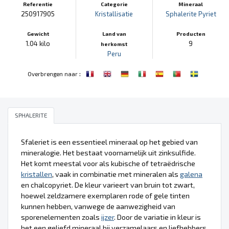
Referentie
Categorie
Mineraal
250917905
Kristallisatie
Sphalerite
Pyriet
Gewicht
Land van
Producten
1.04 kilo
9
herkomst
Peru
:
Overbrengen naar
SPHALERITE
Sfaleriet is een essentieel mineraal op het gebied van
mineralogie. Het bestaat voornamelijk uit zinksulfide.
Het komt meestal voor als kubische of tetraëdrische
kristallen
, vaak in combinatie met mineralen als
galena
en chalcopyriet. De kleur varieert van bruin tot zwart,
hoewel zeldzamere exemplaren rode of gele tinten
kunnen hebben, vanwege de aanwezigheid van
sporenelementen zoals
ijzer
. Door de variatie in kleur is
het een geliefd mineraal bij verzamelaars en liefhebbers