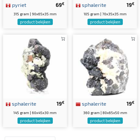
€
€
pyriet
69
sphalerite
19
315 gram | 90x65x35 mm
105 gram | 70x35x35 mm
product bekijken
product bekijken
€
€
sphalerite
19
sphalerite
19
145 gram | 60x45x30 mm
360 gram | 80x65x50 mm
product bekijken
product bekijken