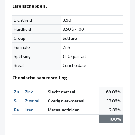
Eigenschappen
:
Dichtheid
3.90
Hardheid
3.50 à 4.00
Group
Sulfure
Formule
ZnS
Splitsing
{110} parfait
Break
Conchoïdale
Chemische samenstelling
:
Zn
Zink
Slecht metaal
64.06%
S
Zwavel
Overig niet-metaal
33.06%
Fe
Ijzer
Metaalactiniden
2.88%
100%