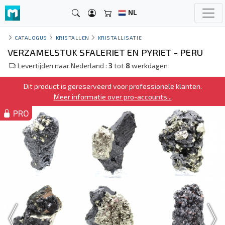
NL
CATALOGUS
KRISTALLEN
KRISTALLISATIE
VERZAMELSTUK SFALERIET EN PYRIET - PERU
Levertijden naar Nederland :
3
tot
8
werkdagen
Dit product is gereserveerd voor professionele klanten.
Meer informatie over pro-accounts...
PRO