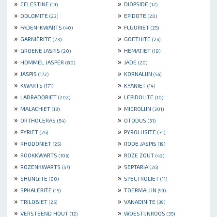
»
»
CELESTINE
DIOPSIDE
(19)
(12)
»
»
DOLOMITE
EPIDOTE
(23)
(20)
»
»
FADEN-KWARTS
FLUORIET
(40)
(25)
»
»
GARNIÈRITE
GOETHITE
(23)
(26)
»
»
GROENE JASPIS
HEMATIET
(20)
(18)
»
»
HOMMEL JASPER
JADE
(80)
(20)
»
»
JASPIS
KORNALIJN
(172)
(56)
»
»
KWARTS
KYANIET
(171)
(14)
»
»
LABRADORIET
LEPIDOLITE
(202)
(10)
»
»
MALACHIET
MICROLIJN
(13)
(301)
»
»
ORTHOCERAS
OTODUS
(54)
(31)
»
»
PYRIET
PYROLUSITE
(26)
(31)
»
»
RHODONIET
RODE JASPIS
(25)
(19)
»
»
ROOKKWARTS
ROZE ZOUT
(106)
(42)
»
»
ROZENKWARTS
SEPTARIA
(57)
(26)
»
»
SHUNGITE
SPECTROLIET
(80)
(11)
»
»
SPHALERITE
TOERMALIJN
(15)
(99)
»
»
TRILOBIET
VANADINITE
(25)
(39)
»
»
VERSTEEND HOUT
WOESTIJNROOS
(12)
(35)