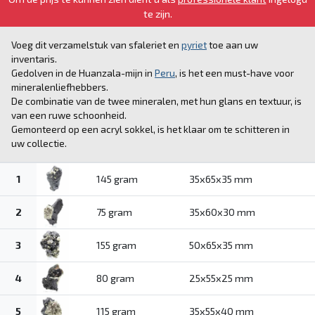
te zijn.
Voeg dit verzamelstuk van sfaleriet en
pyriet
toe aan uw
inventaris.
Gedolven in de Huanzala-mijn in
Peru
, is het een must-have voor
mineralenliefhebbers.
De combinatie van de twee mineralen, met hun glans en textuur, is
van een ruwe schoonheid.
Gemonteerd op een acryl sokkel, is het klaar om te schitteren in
uw collectie.
1
145 gram
35x65x35 mm
2
75 gram
35x60x30 mm
3
155 gram
50x65x35 mm
4
80 gram
25x55x25 mm
5
115 gram
35x55x40 mm