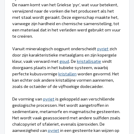
De naam komt van het Griekse ‘pyr’, wat vuur betekent,
verwijzend naar de vonken die het produceert als het
met staal wordt geraakt. Deze eigenschap maakte het,
vanwege zijn hardheid en chemische samenstelling, tot
een materiaal dat in het verleden werd gebruikt om vuur
te creëren.
Vanuit mineralogisch oogpunt onderscheidt
pyriet
zich
door zijn karakteristieke metaalglans en zijn kopergele
kleur, vaak verward met
goud
. De
kristallisatie
vindt
doorgaans plaats in het kubieke systeem, waarbij
perfecte kubusvormige
kristallen
worden gevormd. Het
kan echter ook andere kristallijne vormen aannemen,
zoals de octaëder of de vijfhoekige dodecaëder.
De vorming van
pyriet
is gekoppeld aan verschillende
geologische processen. Het wordt aangetroffen in
sedimentaire, metamorfe en magmatische gesteenten.
Het wordt vaak geassocieerd met andere sulfiden zoals
chalcopyriet of sfaleriet, evenals ijzeroxiden. De
aanwezigheid van
pyriet
in een gesteente kan wijzen op