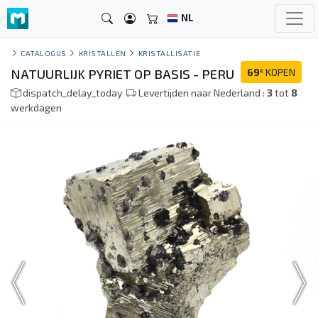
NL
CATALOGUS
KRISTALLEN
KRISTALLISATIE
NATUURLIJK PYRIET OP BASIS - PERU
69
KOPEN
€
dispatch_delay_today
Levertijden naar Nederland :
3
tot
8
werkdagen