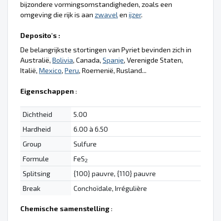
bijzondere vormingsomstandigheden, zoals een
omgeving die rijk is aan
zwavel
en
ijzer
.
Deposito's :
De belangrijkste stortingen van Pyriet bevinden zich in
Australië,
Bolivia
, Canada,
Spanje
, Verenigde Staten,
Italië,
Mexico
,
Peru
, Roemenië, Rusland...
Eigenschappen
:
Dichtheid
5.00
Hardheid
6.00 à 6.50
Group
Sulfure
Formule
FeS
2
Splitsing
{100} pauvre, {110} pauvre
Break
Conchoïdale, Irrégulière
Chemische samenstelling
: