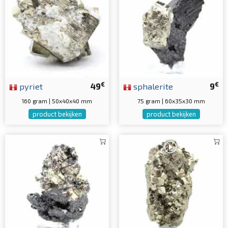
€
€
pyriet
49
sphalerite
9
160 gram | 50x40x40 mm
75 gram | 60x35x30 mm
product bekijken
product bekijken