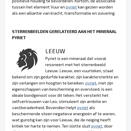
positieve houding te bevorderen. Kortom, de associatie
tussen het element Vuur en
pyriet
kan gezien worden
als een alliantie van kracht, transformatie en zuivering.
STERRENBEELDEN GERELATEERD AAN HET MINERAAL
PYRIET
LEEUW
Pyriet is een mineraal dat vooral
resoneert met het sterrenbeeld
Leeuw. Leeuw, een vuurteken, staat
bekend om zijn gedurfde karakter, zijn karaktersterkte en
zijn verlangen om hoogten te bereiken.
pyriet
, met zijn
eigenschappen van bescherming en overvloed, is een
ideale bondgenoot voor dit teken. Het versterkt het
zelfvertrouwen van Leo, stimuleert zijn ambitie en
vastberadenheid. Bovendien helpt
pyriet
als
beschermende steen negatieve energieën af te weren,
wat gunstig kan zijn voor Leeuw, die de neiging heeft
kritiek ter harte te nemen. Ten slotte sluit
pyriet
, door