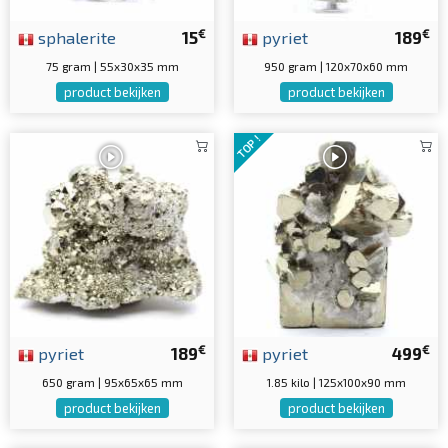
€
€
sphalerite
15
pyriet
189
75 gram | 55x30x35 mm
950 gram | 120x70x60 mm
product bekijken
product bekijken
TOP !
€
€
pyriet
189
pyriet
499
650 gram | 95x65x65 mm
1.85 kilo | 125x100x90 mm
product bekijken
product bekijken