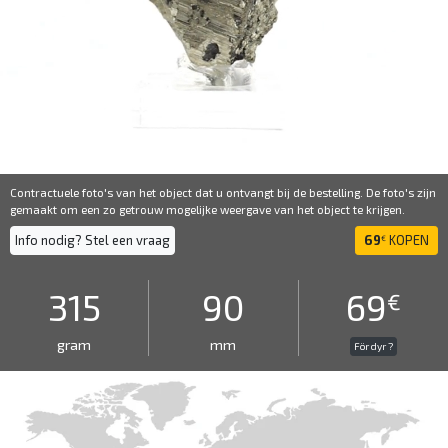
Contractuele foto's van het object dat u ontvangt bij de bestelling. De foto's zijn
gemaakt om een ​​zo getrouw mogelijke weergave van het object te krijgen.
Info nodig? Stel een vraag
69
KOPEN
€
315
90
69
€
gram
mm
För dyr ?