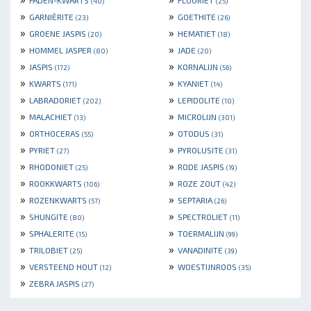
FADEN-KWARTS
FLUORIET
(40)
(25)
»
»
GARNIÈRITE
GOETHITE
(23)
(26)
»
»
GROENE JASPIS
HEMATIET
(20)
(18)
»
»
HOMMEL JASPER
JADE
(80)
(20)
»
»
JASPIS
KORNALIJN
(172)
(56)
»
»
KWARTS
KYANIET
(171)
(14)
»
»
LABRADORIET
LEPIDOLITE
(202)
(10)
»
»
MALACHIET
MICROLIJN
(13)
(301)
»
»
ORTHOCERAS
OTODUS
(55)
(31)
»
»
PYRIET
PYROLUSITE
(27)
(31)
»
»
RHODONIET
RODE JASPIS
(25)
(19)
»
»
ROOKKWARTS
ROZE ZOUT
(106)
(42)
»
»
ROZENKWARTS
SEPTARIA
(57)
(26)
»
»
SHUNGITE
SPECTROLIET
(80)
(11)
»
»
SPHALERITE
TOERMALIJN
(15)
(99)
»
»
TRILOBIET
VANADINITE
(25)
(39)
»
»
VERSTEEND HOUT
WOESTIJNROOS
(12)
(35)
»
ZEBRA JASPIS
(27)