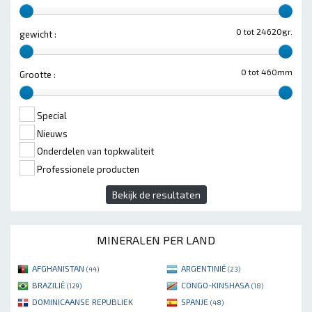
0 tot 24620gr.
gewicht :
0 tot 460mm
Grootte :
Special
Nieuws
Onderdelen van topkwaliteit
Professionele producten
Bekijk de resultaten
MINERALEN PER LAND
AFGHANISTAN
ARGENTINIË
(44)
(23)
BRAZILIË
CONGO-KINSHASA
(129)
(18)
DOMINICAANSE REPUBLIEK
SPANJE
(48)