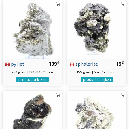
€
€
pyriet
199
sphalerite
19
740 gram | 130x110x70 mm
155 gram | 65x50x35 mm
product bekijken
product bekijken