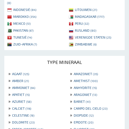
(8)
INDONESIË
LITOUWEN
(84)
(21)
MAROKKO
MADAGASKAR
(354)
(1717)
MEXICO
PERU
(51)
(32)
PAKISTAN
RUSLAND
(67)
(80)
TUNESIË
VERENIGDE STATEN
(14)
(25)
ZUID-AFRIKA
ZIMBABWE
(7)
(6)
TYPE MINERAAL
»
»
AGAAT
AMAZONIET
(125)
(35)
»
»
AMBER
AMETHIST
(21)
(100)
»
»
AMMONIET
ANHYDRITE
(64)
(15)
»
»
APATIET
ARAGONIET
(15)
(13)
»
»
AZURIET
BARIET
(58)
(41)
»
»
CALCIET
CAMPO DEL CIELO
(116)
(23)
»
»
CELESTINE
DIOPSIDE
(19)
(12)
»
»
DOLOMITE
EPIDOTE
(23)
(20)
»
»