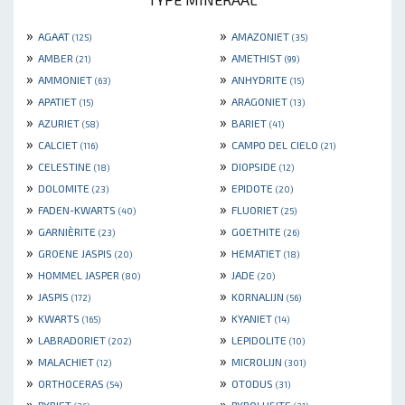
»
»
AGAAT
AMAZONIET
(125)
(35)
»
»
AMBER
AMETHIST
(21)
(99)
»
»
AMMONIET
ANHYDRITE
(63)
(15)
»
»
APATIET
ARAGONIET
(15)
(13)
»
»
AZURIET
BARIET
(58)
(41)
»
»
CALCIET
CAMPO DEL CIELO
(116)
(21)
»
»
CELESTINE
DIOPSIDE
(18)
(12)
»
»
DOLOMITE
EPIDOTE
(23)
(20)
»
»
FADEN-KWARTS
FLUORIET
(40)
(25)
»
»
GARNIÈRITE
GOETHITE
(23)
(26)
»
»
GROENE JASPIS
HEMATIET
(20)
(18)
»
»
HOMMEL JASPER
JADE
(80)
(20)
»
»
JASPIS
KORNALIJN
(172)
(56)
»
»
KWARTS
KYANIET
(165)
(14)
»
»
LABRADORIET
LEPIDOLITE
(202)
(10)
»
»
MALACHIET
MICROLIJN
(12)
(301)
»
»
ORTHOCERAS
OTODUS
(54)
(31)
»
»