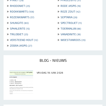
PYRIET
PYROLUSITE
(26)
(31)
»
»
RHODONIET
RODE JASPIS
(25)
(19)
»
»
ROOKKWARTS
ROZE ZOUT
(106)
(42)
»
»
ROZENKWARTS
SEPTARIA
(57)
(26)
»
»
SHUNGITE
SPECTROLIET
(80)
(11)
»
»
SPHALERITE
TOERMALIJN
(15)
(99)
»
»
TRILOBIET
VANADINITE
(25)
(39)
»
»
VERSTEEND HOUT
WOESTIJNROOS
(12)
(35)
»
ZEBRA JASPIS
(27)
BLOG - NIEUWS
VRIJDAG 19 JUNI 2026