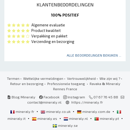
KLANTENBEOORDELINGEN
100% POSITIEF
Algemene evaluatie
Product kwaliteit
Verpakking en pakket
Verzending en bezorging
ALLE BEOORDELINGEN BEKIJKEN ...
Termen
•
Wettelijke vermeldingen
•
Vertrouwelijkheid
•
Wie zijn wij ?
•
Retour en bezorging
•
Professionele toegang
• Ravaka
&
Mineraly
Rennes France
Blog Mineraly
Facebook
Instagram
07 67 76 45 88
contact@mineraly.nl
https://mineraly.fr
•
•
•
mineraly.fr
mineraly.co.uk
mineraly.com.de
•
•
•
•
mineraly.it
mineraly.es
mineraly.nl
mineraly.pt
mineraly.se