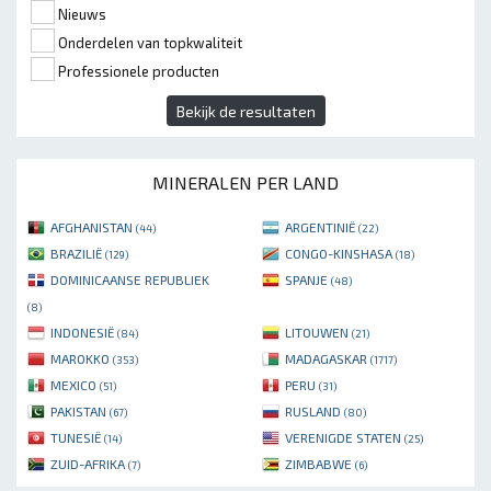
Nieuws
Onderdelen van topkwaliteit
Professionele producten
Bekijk de resultaten
MINERALEN PER LAND
AFGHANISTAN
ARGENTINIË
(44)
(22)
BRAZILIË
CONGO-KINSHASA
(129)
(18)
DOMINICAANSE REPUBLIEK
SPANJE
(48)
(8)
INDONESIË
LITOUWEN
(84)
(21)
MAROKKO
MADAGASKAR
(353)
(1717)
MEXICO
PERU
(51)
(31)
PAKISTAN
RUSLAND
(67)
(80)
TUNESIË
VERENIGDE STATEN
(14)
(25)
ZUID-AFRIKA
ZIMBABWE
(7)
(6)