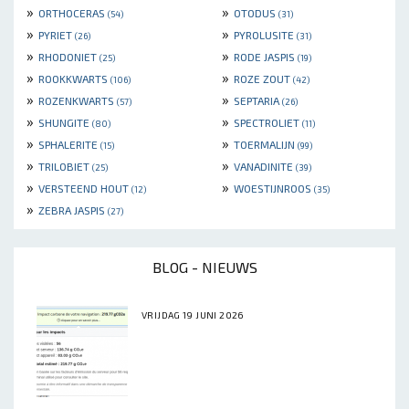
»
»
ORTHOCERAS
OTODUS
(54)
(31)
»
»
PYRIET
PYROLUSITE
(26)
(31)
»
»
RHODONIET
RODE JASPIS
(25)
(19)
»
»
ROOKKWARTS
ROZE ZOUT
(106)
(42)
»
»
ROZENKWARTS
SEPTARIA
(57)
(26)
»
»
SHUNGITE
SPECTROLIET
(80)
(11)
»
»
SPHALERITE
TOERMALIJN
(15)
(99)
»
»
TRILOBIET
VANADINITE
(25)
(39)
»
»
VERSTEEND HOUT
WOESTIJNROOS
(12)
(35)
»
ZEBRA JASPIS
(27)
BLOG - NIEUWS
VRIJDAG 19 JUNI 2026