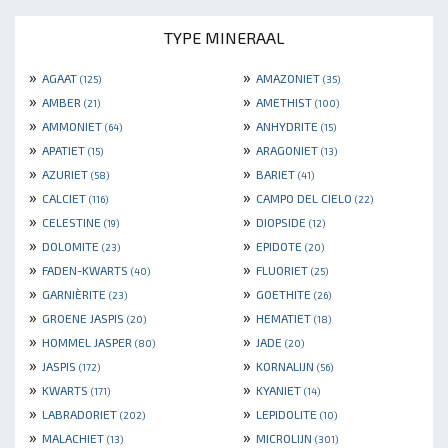
TYPE MINERAAL
»
»
AGAAT
AMAZONIET
(125)
(35)
»
»
AMBER
AMETHIST
(21)
(100)
»
»
AMMONIET
ANHYDRITE
(64)
(15)
»
»
APATIET
ARAGONIET
(15)
(13)
»
»
AZURIET
BARIET
(58)
(41)
»
»
CALCIET
CAMPO DEL CIELO
(116)
(22)
»
»
CELESTINE
DIOPSIDE
(19)
(12)
»
»
DOLOMITE
EPIDOTE
(23)
(20)
»
»
FADEN-KWARTS
FLUORIET
(40)
(25)
»
»
GARNIÈRITE
GOETHITE
(23)
(26)
»
»
GROENE JASPIS
HEMATIET
(20)
(18)
»
»
HOMMEL JASPER
JADE
(80)
(20)
»
»
JASPIS
KORNALIJN
(172)
(56)
»
»
KWARTS
KYANIET
(171)
(14)
»
»
LABRADORIET
LEPIDOLITE
(202)
(10)
»
»
MALACHIET
MICROLIJN
(13)
(301)