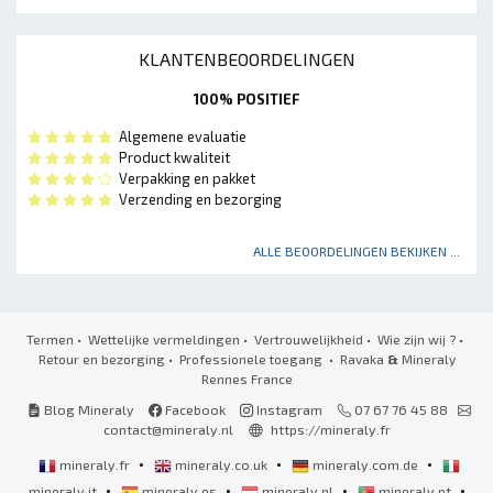
KLANTENBEOORDELINGEN
100% POSITIEF
Algemene evaluatie
Product kwaliteit
Verpakking en pakket
Verzending en bezorging
ALLE BEOORDELINGEN BEKIJKEN ...
Termen
•
Wettelijke vermeldingen
•
Vertrouwelijkheid
•
Wie zijn wij ?
•
Retour en bezorging
•
Professionele toegang
• Ravaka
&
Mineraly
Rennes France
Blog Mineraly
Facebook
Instagram
07 67 76 45 88
contact@mineraly.nl
https://mineraly.fr
•
•
•
mineraly.fr
mineraly.co.uk
mineraly.com.de
•
•
•
•
mineraly.it
mineraly.es
mineraly.nl
mineraly.pt