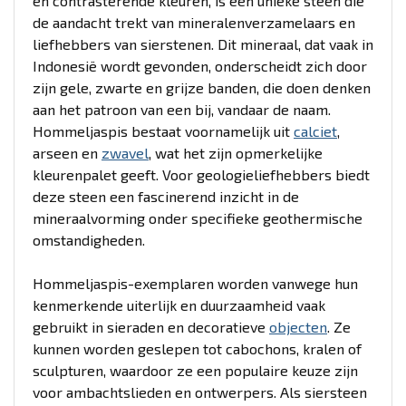
en contrasterende kleuren, is een unieke steen die
de aandacht trekt van mineralenverzamelaars en
liefhebbers van sierstenen. Dit mineraal, dat vaak in
Indonesië wordt gevonden, onderscheidt zich door
zijn gele, zwarte en grijze banden, die doen denken
aan het patroon van een bij, vandaar de naam.
Hommeljaspis bestaat voornamelijk uit
calciet
,
arseen en
zwavel
, wat het zijn opmerkelijke
kleurenpalet geeft. Voor geologieliefhebbers biedt
deze steen een fascinerend inzicht in de
mineraalvorming onder specifieke geothermische
omstandigheden.
Hommeljaspis-exemplaren worden vanwege hun
kenmerkende uiterlijk en duurzaamheid vaak
gebruikt in sieraden en decoratieve
objecten
. Ze
kunnen worden geslepen tot cabochons, kralen of
sculpturen, waardoor ze een populaire keuze zijn
voor ambachtslieden en ontwerpers. Als siersteen