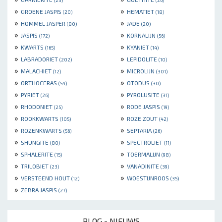
(23)
(26)
»
»
GROENE JASPIS
HEMATIET
(20)
(18)
»
»
HOMMEL JASPER
JADE
(80)
(20)
»
»
JASPIS
KORNALIJN
(172)
(56)
»
»
KWARTS
KYANIET
(165)
(14)
»
»
LABRADORIET
LEPIDOLITE
(202)
(10)
»
»
MALACHIET
MICROLIJN
(12)
(301)
»
»
ORTHOCERAS
OTODUS
(54)
(30)
»
»
PYRIET
PYROLUSITE
(26)
(31)
»
»
RHODONIET
RODE JASPIS
(25)
(19)
»
»
ROOKKWARTS
ROZE ZOUT
(105)
(42)
»
»
ROZENKWARTS
SEPTARIA
(56)
(26)
»
»
SHUNGITE
SPECTROLIET
(80)
(11)
»
»
SPHALERITE
TOERMALIJN
(15)
(98)
»
»
TRILOBIET
VANADINITE
(23)
(39)
»
»
VERSTEEND HOUT
WOESTIJNROOS
(12)
(35)
»
ZEBRA JASPIS
(27)
BLOG - NIEUWS