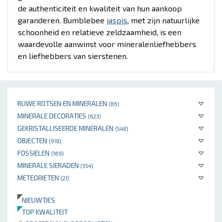
de authenticiteit en kwaliteit van hun aankoop
garanderen. Bumblebee
jaspis
, met zijn natuurlijke
schoonheid en relatieve zeldzaamheid, is een
waardevolle aanwinst voor mineralenliefhebbers
en liefhebbers van sierstenen.
RUWE ROTSEN EN MINERALEN
(86)
MINERALE DECORATIES
(623)
GEKRISTALLISEERDE MINERALEN
(548)
OBJECTEN
(918)
FOSSIELEN
(169)
MINERALE SIERADEN
(354)
METEORIETEN
(21)
NIEUWTJES
TOP KWALITEIT