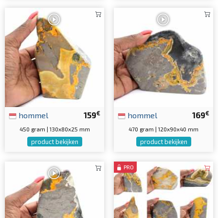
€
€
hommel
159
hommel
169
450 gram | 130x80x25 mm
470 gram | 120x90x40 mm
product bekijken
product bekijken
PRO