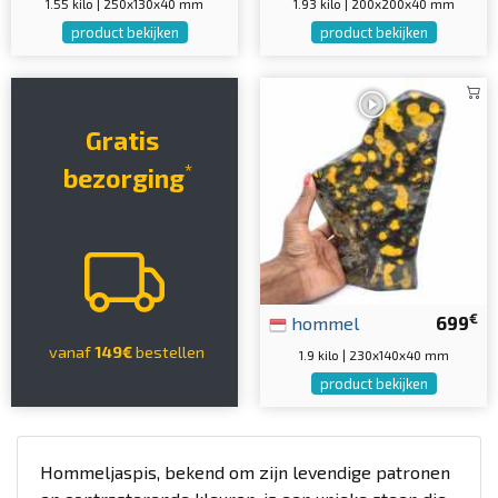
1.55 kilo | 250x130x40 mm
1.93 kilo | 200x200x40 mm
product bekijken
product bekijken
Gratis
*
bezorging
€
hommel
699
vanaf
149€
bestellen
1.9 kilo | 230x140x40 mm
product bekijken
Hommeljaspis, bekend om zijn levendige patronen