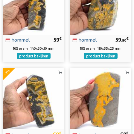
€
€
hommel
59
hommel
59
.90
165 gram | 140x50x10 mm
195 gram | 110x55x25 mm
product bekijken
product bekijken
-8%
€
€