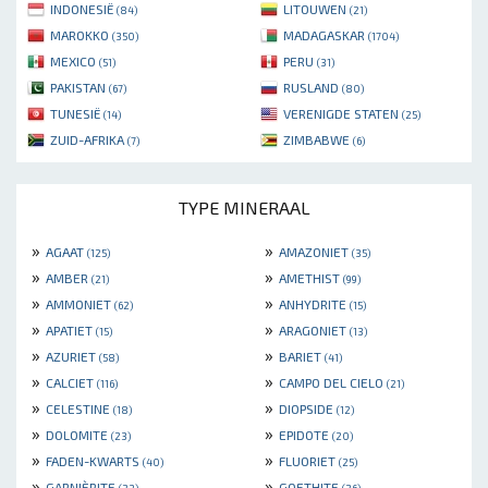
INDONESIË
LITOUWEN
(84)
(21)
MAROKKO
MADAGASKAR
(350)
(1704)
MEXICO
PERU
(51)
(31)
PAKISTAN
RUSLAND
(67)
(80)
TUNESIË
VERENIGDE STATEN
(14)
(25)
ZUID-AFRIKA
ZIMBABWE
(7)
(6)
TYPE MINERAAL
»
»
AGAAT
AMAZONIET
(125)
(35)
»
»
AMBER
AMETHIST
(21)
(99)
»
»
AMMONIET
ANHYDRITE
(62)
(15)
»
»
APATIET
ARAGONIET
(15)
(13)
»
»
AZURIET
BARIET
(58)
(41)
»
»
CALCIET
CAMPO DEL CIELO
(116)
(21)
»
»
CELESTINE
DIOPSIDE
(18)
(12)
»
»
DOLOMITE
EPIDOTE
(23)
(20)
»
»
FADEN-KWARTS
FLUORIET
(40)
(25)
»
»
GARNIÈRITE
GOETHITE