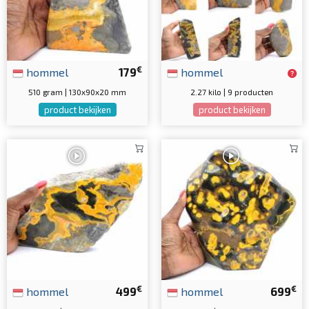
€
hommel
179
hommel
510 gram | 130x90x20 mm
2.27 kilo | 9 producten
product bekijken
product bekijken
€
€
hommel
499
hommel
699