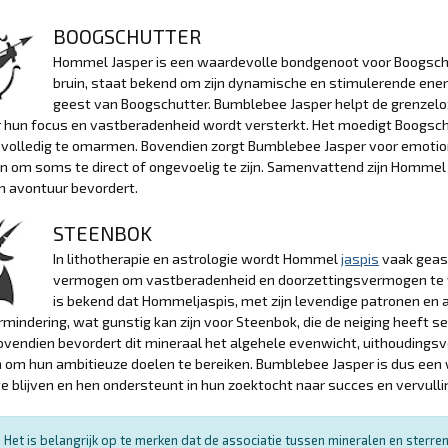
BOOGSCHUTTER
Hommel Jasper is een waardevolle bondgenoot voor Boogschutt
bruin, staat bekend om zijn dynamische en stimulerende energi
geest van Boogschutter. Bumblebee Jasper helpt de grenzeloz
hun focus en vastberadenheid wordt versterkt. Het moedigt Boogschut
 volledig te omarmen. Bovendien zorgt Bumblebee Jasper voor emotion
n om soms te direct of ongevoelig te zijn. Samenvattend zijn Homme
n avontuur bevordert.
STEENBOK
In lithotherapie en astrologie wordt Hommel
jaspis
vaak geas
vermogen om vastberadenheid en doorzettingsvermogen te ve
is bekend dat Hommeljaspis, met zijn levendige patronen en aa
mindering, wat gunstig kan zijn voor Steenbok, die de neiging heeft se
ovendien bevordert dit mineraal het algehele evenwicht, uithouding
 om hun ambitieuze doelen te bereiken. Bumblebee Jasper is dus een
e blijven en hen ondersteunt in hun zoektocht naar succes en vervulli
Het is belangrijk op te merken dat de associatie tussen mineralen en sterr