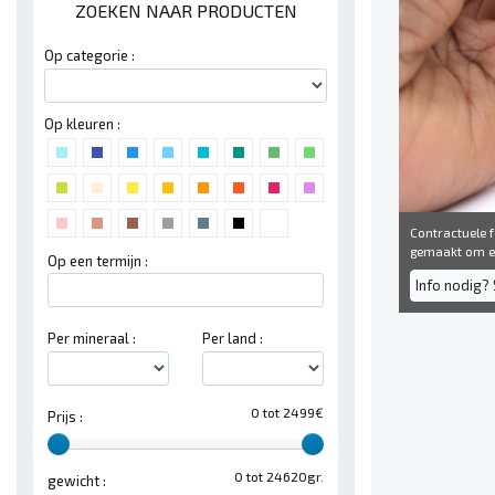
ZOEKEN NAAR PRODUCTEN
Op categorie :
Op kleuren :
Contractuele fo
gemaakt om een
Op een termijn :
Info nodig? 
Per mineraal :
Per land :
0 tot 2499€
Prijs :
0 tot 24620gr.
gewicht :