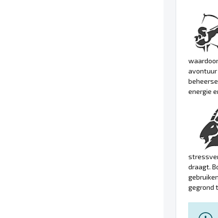
waardoor 
avontuur
beheerse
energie e
stressver
draagt. B
gebruiken
gegrond t