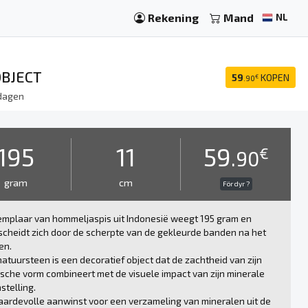
Rekening
Mand
NL
OBJECT
59
KOPEN
€
.90
dagen
195
11
59
€
.90
gram
cm
För dyr ?
emplaar van hommeljaspis uit Indonesië weegt 195 gram en
cheidt zich door de scherpte van de gekleurde banden na het
en.
atuursteen is een decoratief object dat de zachtheid van zijn
sche vorm combineert met de visuele impact van zijn minerale
telling.
ardevolle aanwinst voor een verzameling van mineralen uit de