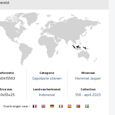
ereld.
eferentie
Categorie
Mineraal
50415593
Gepolijste stenen
Hommel Jasper
Size mm
Land van herkomst
Collection
10x55x25
Indonesië
556 - april 2025
:
Overbrengen naar