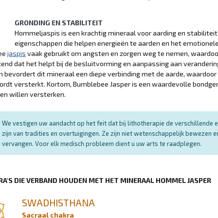
GRONDING EN STABILITEIT
Hommeljaspis is een krachtig mineraal voor aarding en stabilitei
eigenschappen die helpen energieën te aarden en het emotionele 
ee
jaspis
vaak gebruikt om angsten en zorgen weg te nemen, waardoor e
kend dat het helpt bij de besluitvorming en aanpassing aan verande
 bevordert dit mineraal een diepe verbinding met de aarde, waardoor 
rdt versterkt. Kortom, Bumblebee Jasper is een waardevolle bondgeno
ven willen versterken.
We vestigen uw aandacht op het feit dat bij lithotherapie de verschillend
zijn van tradities en overtuigingen. Ze zijn niet wetenschappelijk bewezen
vervangen. Voor elk medisch probleem dient u uw arts te raadplegen.
RA'S DIE VERBAND HOUDEN MET HET MINERAAL HOMMEL JASPER
SWADHISTHANA
Sacraal chakra