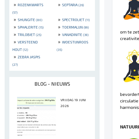
»
»
ROZENKWARTS
SEPTARIA
(26)
(57)
»
»
SHUNGITE
SPECTROLIET
(80)
(11)
»
»
SPHALERITE
TOERMALIJN
(15)
(99)
om te zet
»
»
TRILOBIET
VANADINITE
(25)
(39)
creativit
»
»
VERSTEEND
WOESTIJNROOS
HOUT
(12)
(35)
»
ZEBRA JASPIS
(27)
BLOG - NIEUWS
bevordert
VRIJDAG 19 JUNI
circulati
2026
harmonisa
NATUURL