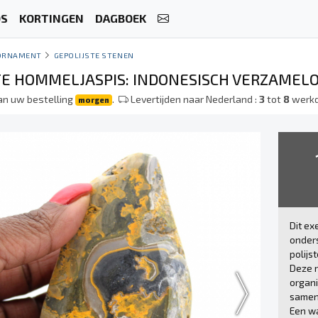
OS
KORTINGEN
DAGBOEK
ORNAMENT
GEPOLIJSTE STENEN
TE HOMMELJASPIS: INDONESISCH VERZAMEL
an uw bestelling
.
Levertijden naar Nederland :
3
tot
8
werk
morgen
Dit ex
onders
polijst
Deze n
organi
samens
Een wa