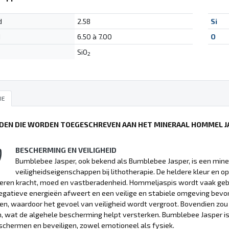
d
2.58
Si
d
6.50 à 7.00
O
SiO
2
IE
DEN DIE WORDEN TOEGESCHREVEN AAN HET MINERAAL HOMMEL J
BESCHERMING EN VEILIGHEID
Bumblebee Jasper, ook bekend als Bumblebee Jasper, is een min
veiligheidseigenschappen bij lithotherapie. De heldere kleur en o
eren kracht, moed en vastberadenheid. Hommeljaspis wordt vaak ge
egatieve energieën afweert en een veilige en stabiele omgeving bevor
n, waardoor het gevoel van veiligheid wordt vergroot. Bovendien zo
, wat de algehele bescherming helpt versterken. Bumblebee Jasper i
schermen en beveiligen, zowel emotioneel als fysiek.