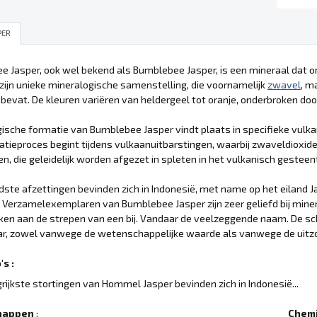
PER
 Jasper, ook wel bekend als Bumblebee Jasper, is een mineraal dat 
 zijn unieke mineralogische samenstelling, die voornamelijk
zwavel
, m
bevat. De kleuren variëren van heldergeel tot oranje, onderbroken doo
ische formatie van Bumblebee Jasper vindt plaats in specifieke vul
atieproces begint tijdens vulkaanuitbarstingen, waarbij zwaveldioxid
, die geleidelijk worden afgezet in spleten in het vulkanisch gesteen
ste afzettingen bevinden zich in Indonesië, met name op het eiland J
t. Verzamelexemplaren van Bumblebee Jasper zijn zeer geliefd bij mi
ken aan de strepen van een bij. Vandaar de veelzeggende naam. De s
r, zowel vanwege de wetenschappelijke waarde als vanwege de uitzon
s :
rijkste stortingen van Hommel Jasper bevinden zich in Indonesië...
happen
:
Chemi