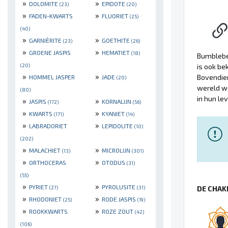
»
»
DOLOMITE
EPIDOTE
(23)
(20)
»
»
FADEN-KWARTS
FLUORIET
(25)
(40)
»
»
GARNIÈRITE
GOETHITE
(23)
(26)
»
»
GROENE JASPIS
HEMATIET
(18)
Bumbleb
(20)
is ook be
»
»
Bovendien
HOMMEL JASPER
JADE
(20)
wereld wo
(80)
in hun le
»
»
JASPIS
KORNALIJN
(172)
(56)
»
»
KWARTS
KYANIET
(171)
(14)
»
»
LABRADORIET
LEPIDOLITE
(10)
(202)
»
»
MALACHIET
MICROLIJN
(13)
(301)
»
»
ORTHOCERAS
OTODUS
(31)
(55)
»
»
PYRIET
PYROLUSITE
(27)
(31)
DE CHAK
»
»
RHODONIET
RODE JASPIS
(25)
(19)
»
»
ROOKKWARTS
ROZE ZOUT
(42)
(106)