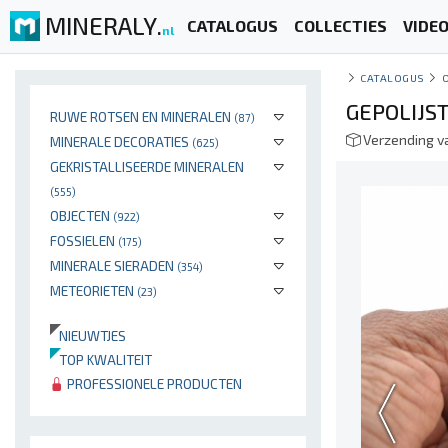
MINERALY.
CATALOGUS
COLLECTIES
VIDE
nl
CATALOGUS
GEPOLIJS
RUWE ROTSEN EN MINERALEN
(87)
Verzending v
MINERALE DECORATIES
(625)
GEKRISTALLISEERDE MINERALEN
(555)
OBJECTEN
(922)
FOSSIELEN
(175)
MINERALE SIERADEN
(354)
METEORIETEN
(23)
NIEUWTJES
TOP KWALITEIT
PROFESSIONELE PRODUCTEN