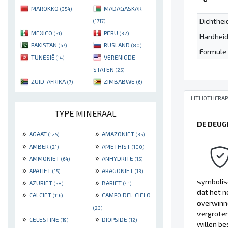
MAROKKO
MADAGASKAR
(354)
Dichthei
(1717)
MEXICO
PERU
(51)
(32)
Hardhei
PAKISTAN
RUSLAND
(67)
(80)
Formule
TUNESIË
VERENIGDE
(14)
STATEN
(25)
ZUID-AFRIKA
ZIMBABWE
(7)
(6)
LITHOTHERAP
TYPE MINERAAL
DE DEUG
»
»
AGAAT
AMAZONIET
(125)
(35)
»
»
AMBER
AMETHIST
(21)
(100)
»
»
AMMONIET
ANHYDRITE
(64)
(15)
»
»
APATIET
ARAGONIET
(15)
(13)
»
»
symbolis
AZURIET
BARIET
(58)
(41)
dat het n
»
»
CALCIET
CAMPO DEL CIELO
(116)
overwinne
(23)
vergroten
»
»
CELESTINE
DIOPSIDE
(19)
(12)
willen be