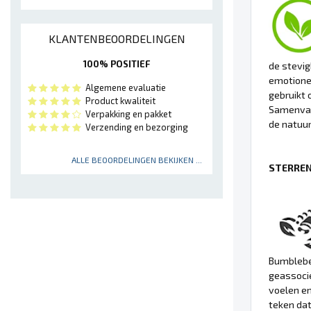
KLANTENBEOORDELINGEN
100% POSITIEF
de stevig
emotionee
Algemene evaluatie
gebruikt 
Product kwaliteit
Samenvat
Verpakking en pakket
de natuur
Verzending en bezorging
ALLE BEOORDELINGEN BEKIJKEN ...
STERREN
Bumblebee
geassocie
voelen en
teken dat