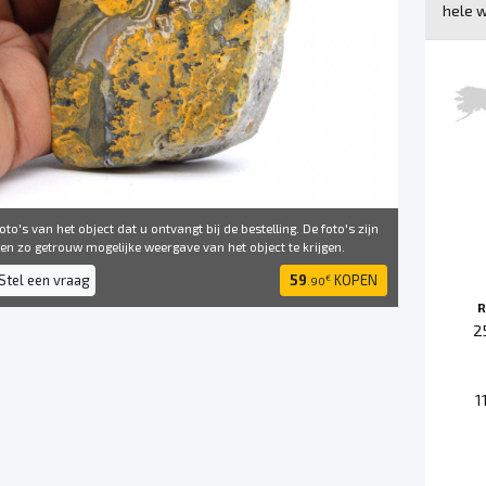
hele w
to's van het object dat u ontvangt bij de bestelling. De foto's zijn
 ​​zo getrouw mogelijke weergave van het object te krijgen.
Stel een vraag
59
KOPEN
€
.90
R
2
1