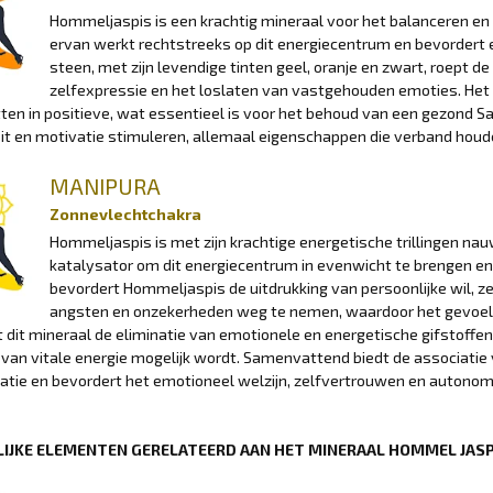
Hommeljaspis is een krachtig mineraal voor het balanceren en 
ervan werkt rechtstreeks op dit energiecentrum en bevordert
steen, met zijn levendige tinten geel, oranje en zwart, roept d
zelfexpressie en het loslaten van vastgehouden emoties. Het
ten in positieve, wat essentieel is voor het behoud van een gezond S
eit en motivatie stimuleren, allemaal eigenschappen die verband hou
MANIPURA
Zonnevlechtchakra
Hommeljaspis is met zijn krachtige energetische trillingen n
katalysator om dit energiecentrum in evenwicht te brengen en
bevordert Hommeljaspis de uitdrukking van persoonlijke wil, z
angsten en onzekerheden weg te nemen, waardoor het gevoel 
 dit mineraal de eliminatie van emotionele en energetische gifstoffen
e van vitale energie mogelijk wordt. Samenvattend biedt de associat
tie en bevordert het emotioneel welzijn, zelfvertrouwen en autonom
IJKE ELEMENTEN GERELATEERD AAN HET MINERAAL HOMMEL JAS