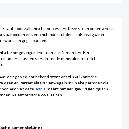
ontstaat door vulkanische processen. Deze steen onderscheidt
angaanoxiden en verschillende sulfiden zoals realgaar en
r zwarte en grijze banden.
kanische omgevingen, met name in fumarolen. Het
e en andere gassen verschillende mineralen met zich
te.
ava, een gebied dat bekend staat om zijn vulkanische
neralogen en verzamelaars vanwege hun unieke patronen die
choonheid van deze
jaspis
maakt het een gewild geologisch
derlijke esthetische kwaliteiten.
sche samenstelling
: