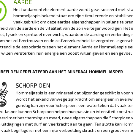
AARDE
Het fundamentele element aarde wordt geassocieerd met stabil
hommeljaspis bekend staat om zijn stimulerende en stabiliser
vaak gebruikt om deze aardse eigenschappen in balans te breng
heid van de aarde en de vitaliteit van de zon vertegenwoordigen. Het i
l, fysiek en spiritueel evenwicht, waardoor de aarding en verbinding
om het zelfvertrouwen en de zelfverzekerdheid te vergroten, eigens
tend is de associatie tussen het element Aarde en Hommeljaspis een
 willen versterken, hun energie een boost willen geven en een gevoel v
BEELDEN GERELATEERD AAN HET MINERAAL HOMMEL JASPER
SCHORPIOEN
Hommeljaspis is een mineraal dat bijzonder geschikt is voor 
wordt het erkend vanwege zijn kracht om energieën in evenwic
gunstig kan zijn voor Schorpioen, een waterteken dat vaak ten
 Jasper kunnen Schorpioen helpen hun passie en intensiteit construct
erd met bescherming en moed, twee eigenschappen die Schorpioen waa
 uitdagingen met durf en veerkracht aan te gaan. Ten slotte kan Ho
 vaak begiftigd is met een rijke verbeeldingskracht en een groot verm