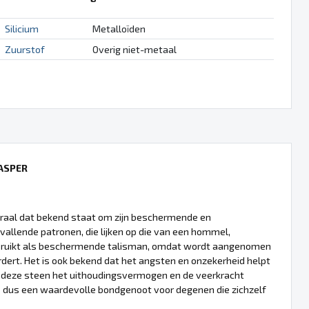
Silicium
Metalloïden
Zuurstof
Overig niet-metaal
ASPER
eraal dat bekend staat om zijn beschermende en
pvallende patronen, die lijken op die van een hommel,
bruikt als beschermende talisman, omdat wordt aangenomen
dert. Het is ook bekend dat het angsten en onzekerheid helpt
u deze steen het uithoudingsvermogen en de veerkracht
s dus een waardevolle bondgenoot voor degenen die zichzelf