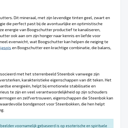
ers. Dit mineraal, met zijn levendige tinten geel, zwart en
e die perfect past bij de avontuurlijke en optimistische
e energie van Boogschutter productief te kanaliseren,
ter ook aan om zijn honger naar kennis en liefde voor
eel evenwicht, wat Boogschutter kan helpen de neiging te
l
jaspis
en Boogschutter een krachtige combinatie, die balans,
socieerd met het sterrenbeeld Steenbok vanwege zijn
rsterken, karakteristieke eigenschappen van dit teken. Het
rdse energieën, helpt bij emotionele stabilisatie en
rieus te zijn en veel verantwoordelijkheid op zijn schouders
svermogen en zelfvertrouwen, eigenschappen die Steenbok kan
 waardevolle bondgenoot voor Steenbokken, die hen helpt
ng.
enbeelden voornamelijk gebaseerd is op esoterische en spirituele