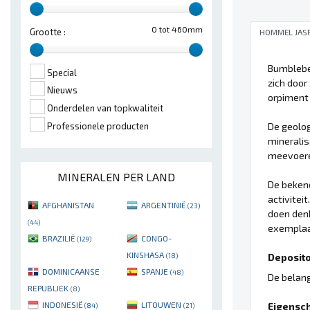
0 tot 460mm
Grootte :
HOMMEL JAS
Bumblebee
Special
zich door
Nieuws
orpiment 
Onderdelen van topkwaliteit
De geolog
Professionele producten
mineralis
meevoeren
MINERALEN PER LAND
De bekend
activitei
AFGHANISTAN
ARGENTINIË
(23)
doen den
(44)
exemplaa
BRAZILIË
CONGO-
(129)
KINSHASA
Deposito'
(18)
DOMINICAANSE
SPANJE
(48)
De belang
REPUBLIEK
(8)
INDONESIË
LITOUWEN
Eigensc
(84)
(21)