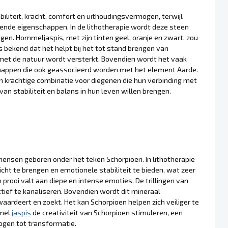
iteit, kracht, comfort en uithoudingsvermogen, terwijl
ende eigenschappen. In de lithotherapie wordt deze steen
en. Hommeljaspis, met zijn tinten geel, oranje en zwart, zou
s bekend dat het helpt bij het tot stand brengen van
 met de natuur wordt versterkt. Bovendien wordt het vaak
chappen die ook geassocieerd worden met het element Aarde.
 krachtige combinatie voor diegenen die hun verbinding met
an stabiliteit en balans in hun leven willen brengen.
mensen geboren onder het teken Schorpioen. In lithotherapie
ht te brengen en emotionele stabiliteit te bieden, wat zeer
 prooi valt aan diepe en intense emoties. De trillingen van
ief te kanaliseren. Bovendien wordt dit mineraal
rdeert en zoekt. Het kan Schorpioen helpen zich veiliger te
mmel
jaspis
de creativiteit van Schorpioen stimuleren, een
ogen tot transformatie.