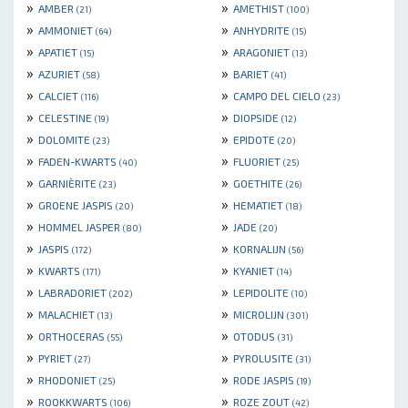
»
»
AMBER
AMETHIST
(21)
(100)
»
»
AMMONIET
ANHYDRITE
(64)
(15)
»
»
APATIET
ARAGONIET
(15)
(13)
»
»
AZURIET
BARIET
(58)
(41)
»
»
CALCIET
CAMPO DEL CIELO
(116)
(23)
»
»
CELESTINE
DIOPSIDE
(19)
(12)
»
»
DOLOMITE
EPIDOTE
(23)
(20)
»
»
FADEN-KWARTS
FLUORIET
(40)
(25)
»
»
GARNIÈRITE
GOETHITE
(23)
(26)
»
»
GROENE JASPIS
HEMATIET
(20)
(18)
»
»
HOMMEL JASPER
JADE
(80)
(20)
»
»
JASPIS
KORNALIJN
(172)
(56)
»
»
KWARTS
KYANIET
(171)
(14)
»
»
LABRADORIET
LEPIDOLITE
(202)
(10)
»
»
MALACHIET
MICROLIJN
(13)
(301)
»
»
ORTHOCERAS
OTODUS
(55)
(31)
»
»
PYRIET
PYROLUSITE
(27)
(31)
»
»
RHODONIET
RODE JASPIS
(25)
(19)
»
»
ROOKKWARTS
ROZE ZOUT
(106)
(42)