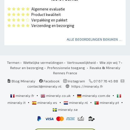
Algemene evaluatie
Product kwaliteit
Verpakking en pakket
Verzending en bezorging
ALLE BEOORDELINGEN BEKIJKEN ...
Termen
•
Wettelijke vermeldingen
•
Vertrouwelijkheid
•
Wie zijn wij ?
•
Retour en bezorging
•
Professionele toegang
• Ravaka
&
Mineraly
Rennes France
Blog Mineraly
Facebook
Instagram
07 67 76 45 88
contact@mineraly.nl
https://mineraly.fr
•
•
•
mineraly.fr
mineraly.co.uk
mineraly.com.de
•
•
•
•
mineraly.it
mineraly.es
mineraly.nl
mineraly.pt
mineraly.se