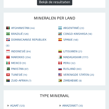
Bekijk de resultaten
MINERALEN PER LAND
AFGHANISTAN
ARGENTINIË
(44)
(23)
BRAZILIË
CONGO-KINSHASA
(129)
(18)
DOMINICAANSE REPUBLIEK
SPANJE
(48)
(8)
INDONESIË
LITOUWEN
(84)
(21)
MAROKKO
MADAGASKAR
(354)
(1717)
MEXICO
PERU
(51)
(32)
PAKISTAN
RUSLAND
(67)
(80)
TUNESIË
VERENIGDE STATEN
(14)
(25)
ZUID-AFRIKA
ZIMBABWE
(7)
(6)
TYPE MINERAAL
»
»
AGAAT
AMAZONIET
(125)
(35)