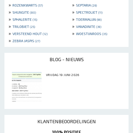
»
»
ROZENKWARTS
SEPTARIA
(57)
(26)
»
»
SHUNGITE
SPECTROLIET
(80)
(11)
»
»
SPHALERITE
TOERMALIJN
(15)
(99)
»
»
TRILOBIET
VANADINITE
(25)
(39)
»
»
VERSTEEND HOUT
WOESTIJNROOS
(12)
(35)
»
ZEBRA JASPIS
(27)
BLOG - NIEUWS
VRIJDAG 19 JUNI 2026
KLANTENBEOORDELINGEN
100% POSITIEF