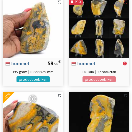
PRO
€
hommel
59
hommel
.90
195 gram | 110x55x25 mm
1.01 kilo | 9 producten
product bekijken
product bekijken
-12%