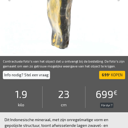
Contractuele foto's van het object dat u ontvangt bij de bestelling. De foto's zijn
gemaakt om een ​​zo getrouw mogelijke weergave van het object te krijgen.
Info nodig? Stel een vraag
699
KOPEN
€
1.9
23
699
€
kilo
cm
För dyr ?
Dit Indonesische mineraal, met zijn onregelmatige vorm en
gepolijste structuur, toont afwisselende lagen zwavel- en