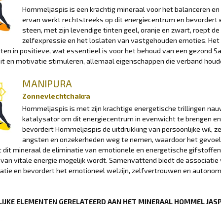
Hommeljaspis is een krachtig mineraal voor het balanceren en 
ervan werkt rechtstreeks op dit energiecentrum en bevordert
steen, met zijn levendige tinten geel, oranje en zwart, roept d
zelfexpressie en het loslaten van vastgehouden emoties. Het
ten in positieve, wat essentieel is voor het behoud van een gezond S
eit en motivatie stimuleren, allemaal eigenschappen die verband hou
MANIPURA
Zonnevlechtchakra
Hommeljaspis is met zijn krachtige energetische trillingen n
katalysator om dit energiecentrum in evenwicht te brengen en
bevordert Hommeljaspis de uitdrukking van persoonlijke wil, z
angsten en onzekerheden weg te nemen, waardoor het gevoel 
 dit mineraal de eliminatie van emotionele en energetische gifstoffen
e van vitale energie mogelijk wordt. Samenvattend biedt de associat
tie en bevordert het emotioneel welzijn, zelfvertrouwen en autonom
IJKE ELEMENTEN GERELATEERD AAN HET MINERAAL HOMMEL JAS