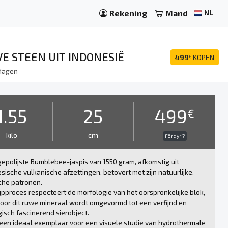
Rekening
Mand
NL
E STEEN UIT INDONESIË
499
KOPEN
€
dagen
1.55
25
499
€
kilo
cm
För dyr ?
epolijste Bumblebee-jaspis van 1550 gram, afkomstig uit
sische vulkanische afzettingen, betovert met zijn natuurlijke,
che patronen.
ijpproces respecteert de morfologie van het oorspronkelijke blok,
or dit ruwe mineraal wordt omgevormd tot een verfijnd en
isch fascinerend sierobject.
 een ideaal exemplaar voor een visuele studie van hydrothermale