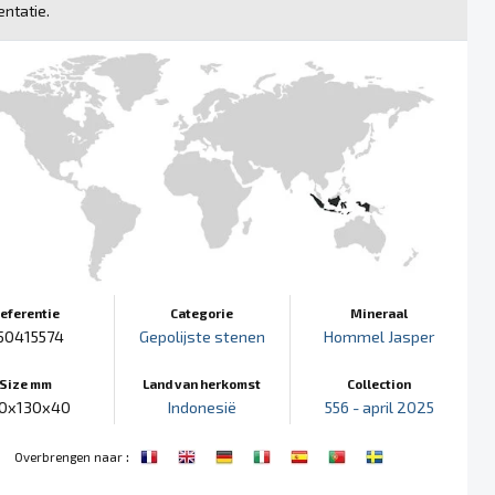
ntatie.
eferentie
Categorie
Mineraal
50415574
Gepolijste stenen
Hommel Jasper
Size mm
Land van herkomst
Collection
0x130x40
Indonesië
556 - april 2025
:
Overbrengen naar