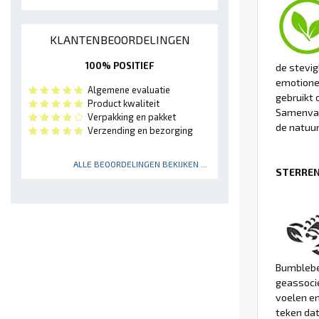
KLANTENBEOORDELINGEN
100% POSITIEF
de stevig
emotionee
Algemene evaluatie
gebruikt 
Product kwaliteit
Samenvat
Verpakking en pakket
de natuur
Verzending en bezorging
ALLE BEOORDELINGEN BEKIJKEN ...
STERREN
Bumblebee
geassocie
voelen en
teken dat