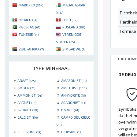
MAROKKO
MADAGASKAR
(354)
Dichthei
(1717)
MEXICO
PERU
(51)
(32)
Hardhei
PAKISTAN
RUSLAND
(67)
(80)
Formule
TUNESIË
VERENIGDE
(14)
STATEN
(25)
ZUID-AFRIKA
ZIMBABWE
(7)
(6)
LITHOTHERAP
TYPE MINERAAL
DE DEUG
»
»
AGAAT
AMAZONIET
(125)
(35)
»
»
AMBER
AMETHIST
(21)
(100)
»
»
AMMONIET
ANHYDRITE
(64)
(15)
»
»
APATIET
ARAGONIET
(15)
(13)
»
»
symbolis
AZURIET
BARIET
(58)
(41)
dat het n
»
»
CALCIET
CAMPO DEL CIELO
(116)
overwinne
(23)
vergroten
»
»
CELESTINE
DIOPSIDE
(19)
(12)
willen be