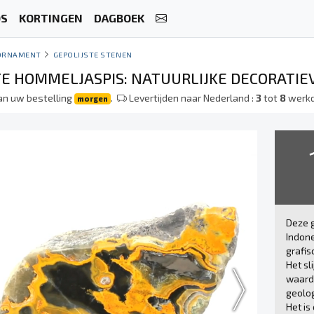
OS
KORTINGEN
DAGBOEK
ORNAMENT
GEPOLIJSTE STENEN
TE HOMMELJASPIS: NATUURLIJKE DECORATIEV
an uw bestelling
.
Levertijden naar Nederland :
3
tot
8
werk
morgen
Deze g
Indone
grafis
Het sl
waardo
geolog
Het is