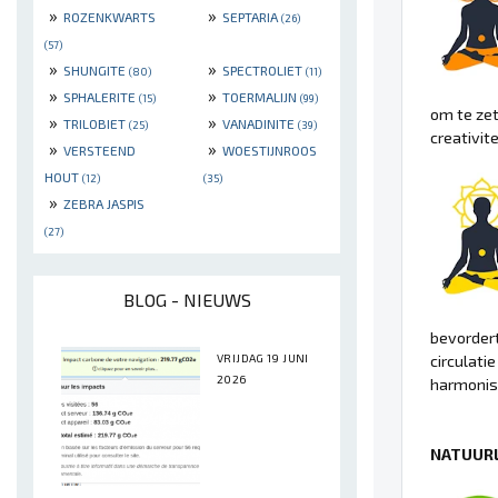
»
»
ROZENKWARTS
SEPTARIA
(26)
(57)
»
»
SHUNGITE
SPECTROLIET
(80)
(11)
»
»
SPHALERITE
TOERMALIJN
(15)
(99)
om te zet
»
»
TRILOBIET
VANADINITE
(25)
(39)
creativit
»
»
VERSTEEND
WOESTIJNROOS
HOUT
(12)
(35)
»
ZEBRA JASPIS
(27)
BLOG - NIEUWS
bevordert
VRIJDAG 19 JUNI
circulati
2026
harmonisa
NATUURL