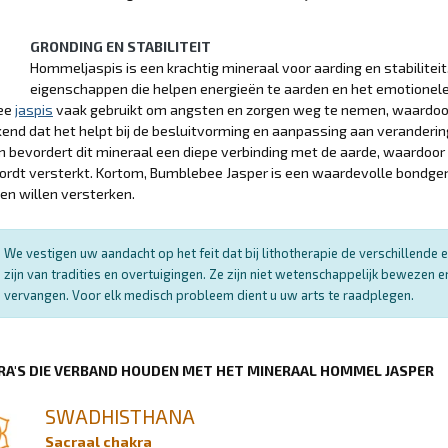
GRONDING EN STABILITEIT
Hommeljaspis is een krachtig mineraal voor aarding en stabilitei
eigenschappen die helpen energieën te aarden en het emotionele 
ee
jaspis
vaak gebruikt om angsten en zorgen weg te nemen, waardoor e
kend dat het helpt bij de besluitvorming en aanpassing aan verande
 bevordert dit mineraal een diepe verbinding met de aarde, waardoor 
rdt versterkt. Kortom, Bumblebee Jasper is een waardevolle bondgeno
ven willen versterken.
We vestigen uw aandacht op het feit dat bij lithotherapie de verschillend
zijn van tradities en overtuigingen. Ze zijn niet wetenschappelijk bewezen
vervangen. Voor elk medisch probleem dient u uw arts te raadplegen.
RA'S DIE VERBAND HOUDEN MET HET MINERAAL HOMMEL JASPER
SWADHISTHANA
Sacraal chakra