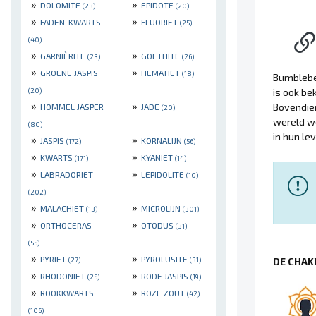
»
»
DOLOMITE
EPIDOTE
(23)
(20)
»
»
FADEN-KWARTS
FLUORIET
(25)
(40)
»
»
GARNIÈRITE
GOETHITE
(23)
(26)
»
»
GROENE JASPIS
HEMATIET
(18)
Bumbleb
(20)
is ook be
»
»
Bovendien
HOMMEL JASPER
JADE
(20)
wereld wo
(80)
in hun le
»
»
JASPIS
KORNALIJN
(172)
(56)
»
»
KWARTS
KYANIET
(171)
(14)
»
»
LABRADORIET
LEPIDOLITE
(10)
(202)
»
»
MALACHIET
MICROLIJN
(13)
(301)
»
»
ORTHOCERAS
OTODUS
(31)
(55)
»
»
PYRIET
PYROLUSITE
(27)
(31)
DE CHAK
»
»
RHODONIET
RODE JASPIS
(25)
(19)
»
»
ROOKKWARTS
ROZE ZOUT
(42)
(106)