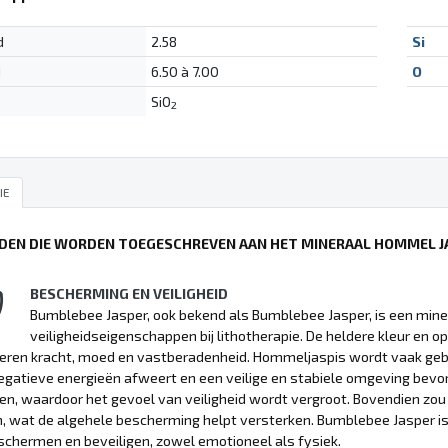
d
2.58
Si
d
6.50 à 7.00
O
SiO
2
IE
DEN DIE WORDEN TOEGESCHREVEN AAN HET MINERAAL HOMMEL J
BESCHERMING EN VEILIGHEID
Bumblebee Jasper, ook bekend als Bumblebee Jasper, is een min
veiligheidseigenschappen bij lithotherapie. De heldere kleur en o
eren kracht, moed en vastberadenheid. Hommeljaspis wordt vaak ge
egatieve energieën afweert en een veilige en stabiele omgeving bevor
n, waardoor het gevoel van veiligheid wordt vergroot. Bovendien zo
, wat de algehele bescherming helpt versterken. Bumblebee Jasper i
schermen en beveiligen, zowel emotioneel als fysiek.