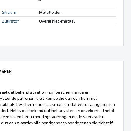
Silicium
Metalloïden
Zuurstof
Overig niet-metaal
ASPER
eraal dat bekend staat om zijn beschermende en
pvallende patronen, die lijken op die van een hommel,
bruikt als beschermende talisman, omdat wordt aangenomen
dert. Het is ook bekend dat het angsten en onzekerheid helpt
u deze steen het uithoudingsvermogen en de veerkracht
s dus een waardevolle bondgenoot voor degenen die zichzelf