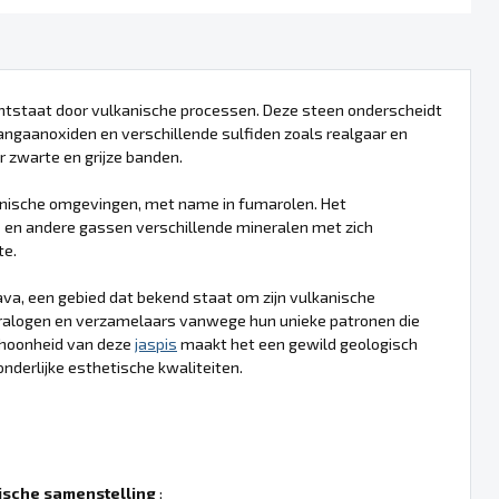
ontstaat door vulkanische processen. Deze steen onderscheidt
angaanoxiden en verschillende sulfiden zoals realgaar en
r zwarte en grijze banden.
kanische omgevingen, met name in fumarolen. Het
e en andere gassen verschillende mineralen met zich
te.
ava, een gebied dat bekend staat om zijn vulkanische
neralogen en verzamelaars vanwege hun unieke patronen die
choonheid van deze
jaspis
maakt het een gewild geologisch
derlijke esthetische kwaliteiten.
sche samenstelling
: