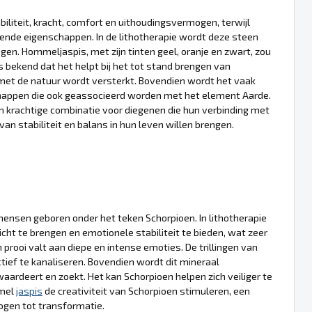
iteit, kracht, comfort en uithoudingsvermogen, terwijl
ende eigenschappen. In de lithotherapie wordt deze steen
en. Hommeljaspis, met zijn tinten geel, oranje en zwart, zou
s bekend dat het helpt bij het tot stand brengen van
 met de natuur wordt versterkt. Bovendien wordt het vaak
chappen die ook geassocieerd worden met het element Aarde.
 krachtige combinatie voor diegenen die hun verbinding met
an stabiliteit en balans in hun leven willen brengen.
mensen geboren onder het teken Schorpioen. In lithotherapie
ht te brengen en emotionele stabiliteit te bieden, wat zeer
 prooi valt aan diepe en intense emoties. De trillingen van
ief te kanaliseren. Bovendien wordt dit mineraal
rdeert en zoekt. Het kan Schorpioen helpen zich veiliger te
mmel
jaspis
de creativiteit van Schorpioen stimuleren, een
ogen tot transformatie.