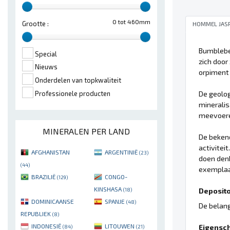
0 tot 460mm
Grootte :
HOMMEL JAS
Bumblebee
Special
zich door
Nieuws
orpiment 
Onderdelen van topkwaliteit
De geolog
Professionele producten
mineralis
meevoeren
MINERALEN PER LAND
De bekend
activitei
AFGHANISTAN
ARGENTINIË
(23)
doen den
(44)
exemplaa
BRAZILIË
CONGO-
(129)
KINSHASA
Deposito'
(18)
DOMINICAANSE
SPANJE
(48)
De belang
REPUBLIEK
(8)
INDONESIË
LITOUWEN
Eigensc
(84)
(21)