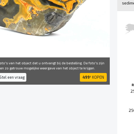
sedime
to's van het object dat u ontvangt bij de bestelling. De foto's zijn
 ​​zo getrouw mogelijke weergave van het object te krijgen.
Stel een vraag
499
KOPEN
€
R
2
25