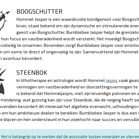
BOOGSCHUTTER
Hommel Jasper is een waardevolle bondgenoot voor Boogschutt
bruin, staat bekend om zijn dynamische en stimulerende energi
geest van Boogschutter. Bumblebee Jasper helpt de grenzeloz
hun focus en vastberadenheid wordt versterkt. Het moedigt Boogschut
 volledig te omarmen. Bovendien zorgt Bumblebee Jasper voor emotion
n om soms te direct of ongevoelig te zijn. Samenvattend zijn Homme
n avontuur bevordert.
STEENBOK
In lithotherapie en astrologie wordt Hommel
jaspis
vaak geas
vermogen om vastberadenheid en doorzettingsvermogen te ve
is bekend dat Hommeljaspis, met zijn levendige patronen en aa
mindering, wat gunstig kan zijn voor Steenbok, die de neiging heeft se
ovendien bevordert dit mineraal het algehele evenwicht, uithouding
 om hun ambitieuze doelen te bereiken. Bumblebee Jasper is dus een
e blijven en hen ondersteunt in hun zoektocht naar succes en vervulli
Het is belangrijk op te merken dat de associatie tussen mineralen en sterr