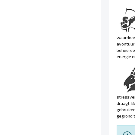
waardoor 
avontuur
beheerse
energie e
stressver
draagt. B
gebruiken
gegrond t