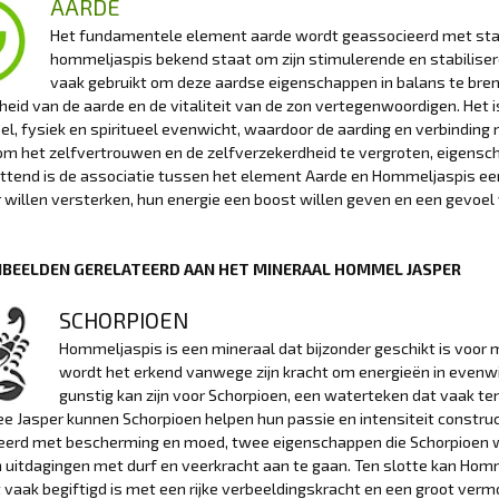
AARDE
Het fundamentele element aarde wordt geassocieerd met stabil
hommeljaspis bekend staat om zijn stimulerende en stabiliser
vaak gebruikt om deze aardse eigenschappen in balans te breng
heid van de aarde en de vitaliteit van de zon vertegenwoordigen. Het i
l, fysiek en spiritueel evenwicht, waardoor de aarding en verbinding
om het zelfvertrouwen en de zelfverzekerdheid te vergroten, eigens
tend is de associatie tussen het element Aarde en Hommeljaspis een
 willen versterken, hun energie een boost willen geven en een gevoel v
BEELDEN GERELATEERD AAN HET MINERAAL HOMMEL JASPER
SCHORPIOEN
Hommeljaspis is een mineraal dat bijzonder geschikt is voor 
wordt het erkend vanwege zijn kracht om energieën in evenwic
gunstig kan zijn voor Schorpioen, een waterteken dat vaak ten
 Jasper kunnen Schorpioen helpen hun passie en intensiteit construct
erd met bescherming en moed, twee eigenschappen die Schorpioen waa
 uitdagingen met durf en veerkracht aan te gaan. Ten slotte kan Ho
 vaak begiftigd is met een rijke verbeeldingskracht en een groot verm