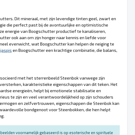
ers. Dit mineraal, met zijn levendige tinten geel, zwart en
e die perfect past bij de avontuurlijke en optimistische
e energie van Boogschutter productief te kanaliseren,
ter ook aan om zijn honger naar kennis en liefde voor
eel evenwicht, wat Boogschutter kan helpen de neiging te
l
jaspis
en Boogschutter een krachtige combinatie, die balans,
socieerd met het sterrenbeeld Steenbok vanwege zijn
rsterken, karakteristieke eigenschappen van dit teken. Het
rdse energieën, helpt bij emotionele stabilisatie en
rieus te zijn en veel verantwoordelijkheid op zijn schouders
svermogen en zelfvertrouwen, eigenschappen die Steenbok kan
 waardevolle bondgenoot voor Steenbokken, die hen helpt
ng.
enbeelden voornamelijk gebaseerd is op esoterische en spirituele