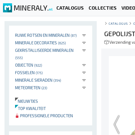
MINERALY.
CATALOGUS
COLLECTIES
VIDE
nl
CATALOGUS
GEPOLIJS
RUWE ROTSEN EN MINERALEN
(87)
Verzending v
MINERALE DECORATIES
(625)
GEKRISTALLISEERDE MINERALEN
(555)
OBJECTEN
(922)
FOSSIELEN
(175)
MINERALE SIERADEN
(354)
METEORIETEN
(23)
NIEUWTJES
TOP KWALITEIT
PROFESSIONELE PRODUCTEN