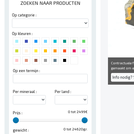
ZOEKEN NAAR PRODUCTEN
Op categorie :
Op kleuren :
Contractuele fo
gemaakt om een
Op een termijn :
Info nodig? 
Per mineraal :
Per land :
0 tot 2499€
Prijs :
0 tot 24620gr.
gewicht :