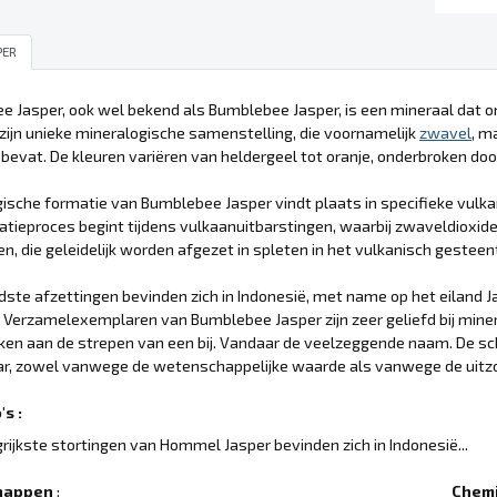
PER
 Jasper, ook wel bekend als Bumblebee Jasper, is een mineraal dat 
 zijn unieke mineralogische samenstelling, die voornamelijk
zwavel
, m
bevat. De kleuren variëren van heldergeel tot oranje, onderbroken doo
ische formatie van Bumblebee Jasper vindt plaats in specifieke vul
atieproces begint tijdens vulkaanuitbarstingen, waarbij zwaveldioxid
, die geleidelijk worden afgezet in spleten in het vulkanisch gesteen
ste afzettingen bevinden zich in Indonesië, met name op het eiland J
t. Verzamelexemplaren van Bumblebee Jasper zijn zeer geliefd bij mi
ken aan de strepen van een bij. Vandaar de veelzeggende naam. De s
r, zowel vanwege de wetenschappelijke waarde als vanwege de uitzon
s :
rijkste stortingen van Hommel Jasper bevinden zich in Indonesië...
happen
:
Chemi