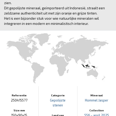
zien.
Dit gepolijste mineraal, geïmporteerd uit Indonesië, straalt een
zeldzame authenticiteit uit met zijn oranje en grijze tinten.
Het is een bijzonder stuk voor wie natuurlijke mineralen wil
integreren in een modern en minimalistisch interieur.
Referentie
Categorie
Mineraal
250415577
Gepolijste
Hommel Jasper
stenen
Size mm
Collection
150x90x15
556 - april 2025
Land van