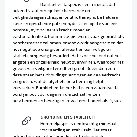
Bumblebee Jasper, is een mineraal dat
bekend staat om zijn beschermende en
veiligheidseigenschappen bij lithotherapie. De heldere
kleur en opvallende patronen, die lijken op die van een
hommel, symboliseren kracht, moed en
vastberadenheid. Hommeljaspis wordt vaak gebruikt als
beschermende talisman, omdat wordt aangenomen dat
het negatieve energieën afweert en een veilige en
stabiele omgeving bevordert. Het is ook bekend dat het
angsten en onzekerheid helpt overwinnen, waardoor het
gevoel van veiligheid wordt vergroot. Bovendien zou
deze steen het uithoudingsvermogen en de veerkracht
vergroten, wat de algehele bescherming helpt
versterken. Bumblebee Jasper is dus een waardevolle
bondgenoot voor degenen die zichzelf willen
beschermen en beveiligen, zowel emotioneel als fysiek.
GRONDING EN STABILITEIT
Hommeljaspis is een krachtig mineraal
voor aarding en stabiliteit. Het staat
bekend om zijn balancerende en stabiliserende