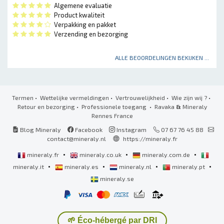
Algemene evaluatie
Product kwaliteit
Verpakking en pakket
Verzending en bezorging
ALLE BEOORDELINGEN BEKIJKEN ...
Termen
•
Wettelijke vermeldingen
•
Vertrouwelijkheid
•
Wie zijn wij ?
•
Retour en bezorging
•
Professionele toegang
• Ravaka
&
Mineraly
Rennes France
Blog Mineraly
Facebook
Instagram
07 67 76 45 88
contact@mineraly.nl
https://mineraly.fr
•
•
•
mineraly.fr
mineraly.co.uk
mineraly.com.de
•
•
•
•
mineraly.it
mineraly.es
mineraly.nl
mineraly.pt
mineraly.se
🌱 Éco-hébergé par DRI