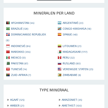
MINERALEN PER LAND
AFGHANISTAN
ARGENTINIË
(44)
(23)
BRAZILIË
CONGO-KINSHASA
(129)
(18)
DOMINICAANSE REPUBLIEK
SPANJE
(48)
(8)
INDONESIË
LITOUWEN
(84)
(21)
MAROKKO
MADAGASKAR
(354)
(1717)
MEXICO
PERU
(51)
(32)
PAKISTAN
RUSLAND
(67)
(80)
TUNESIË
VERENIGDE STATEN
(14)
(25)
ZUID-AFRIKA
ZIMBABWE
(7)
(6)
TYPE MINERAAL
»
»
AGAAT
AMAZONIET
(125)
(35)
»
»
AMBER
AMETHIST
(21)
(100)