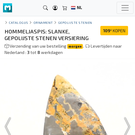
NL
CATALOGUS
ORNAMENT
GEPOLIJSTE STENEN
HOMMELJASPIS: SLANKE,
109
KOPEN
€
GEPOLIJSTE STENEN VERSIERING
Verzending van uw bestelling
.
Levertijden naar
morgen
Nederland :
3
tot
8
werkdagen