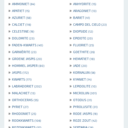
»
»
AMMONIET
ANHYDRITE
(64)
(15)
»
»
APATIET
ARAGONIET
(15)
(13)
»
»
AZURIET
BARIET
(58)
(41)
»
»
CALCIET
CAMPO DEL CIELO
(116)
(23)
»
»
CELESTINE
DIOPSIDE
(19)
(12)
»
»
DOLOMITE
EPIDOTE
(23)
(20)
»
»
FADEN-KWARTS
FLUORIET
(40)
(25)
»
»
GARNIÈRITE
GOETHITE
(23)
(26)
»
»
GROENE JASPIS
HEMATIET
(20)
(18)
»
»
HOMMEL JASPER
JADE
(80)
(20)
»
»
JASPIS
KORNALIJN
(172)
(56)
»
»
KWARTS
KYANIET
(171)
(14)
»
»
LABRADORIET
LEPIDOLITE
(202)
(10)
»
»
MALACHIET
MICROLIJN
(13)
(301)
»
»
ORTHOCERAS
OTODUS
(55)
(31)
»
»
PYRIET
PYROLUSITE
(27)
(31)
»
»
RHODONIET
RODE JASPIS
(25)
(19)
»
»
ROOKKWARTS
ROZE ZOUT
(106)
(42)
»
»
ROZENKWARTS
SEPTARIA
(57)
(26)