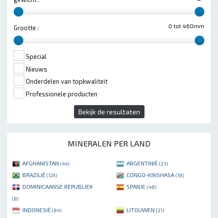
0 tot 460mm
Grootte :
Special
Nieuws
Onderdelen van topkwaliteit
Professionele producten
Bekijk de resultaten
MINERALEN PER LAND
AFGHANISTAN
ARGENTINIË
(44)
(23)
BRAZILIË
CONGO-KINSHASA
(129)
(18)
DOMINICAANSE REPUBLIEK
SPANJE
(48)
(8)
INDONESIË
LITOUWEN
(84)
(21)