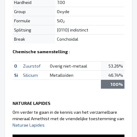
Hardheid
7.00
Group
Oxyde
Formule
SiO
2
Splitsing
{0110} indistinct
Break
Conchoidal
Chemische samenstelling
:
O
Zuurstof
Overig niet-metaal
53.26%
Si
Silicium
Metalloïden
46.74%
100%
NATURAE LAPIDES
Om verder te gaan in de kennis van het verzamelbare
mineraal Amethist met de vriendelijke toestemming van
Naturae Lapides