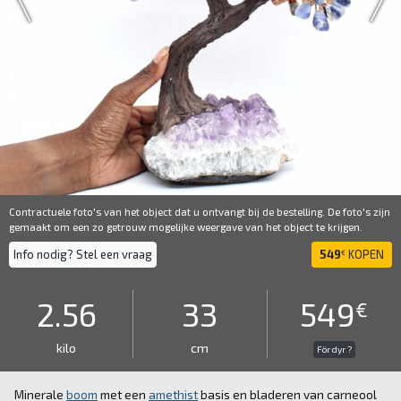
Contractuele foto's van het object dat u ontvangt bij de bestelling. De foto's zijn
gemaakt om een ​​zo getrouw mogelijke weergave van het object te krijgen.
Info nodig? Stel een vraag
549
KOPEN
€
2.56
33
549
€
kilo
cm
För dyr ?
Minerale
boom
met een
amethist
basis en bladeren van carneool