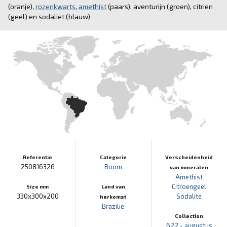
(oranje),
rozenkwarts
,
amethist
(paars), aventurijn (groen), citrien
(geel) en sodaliet (blauw)
Referentie
Categorie
Verscheidenheid
250816326
Boom
van mineralen
Amethist
Citroengeel
Size mm
Land van
330x300x200
Sodalite
herkomst
Brazilië
Collection
622 - augustus