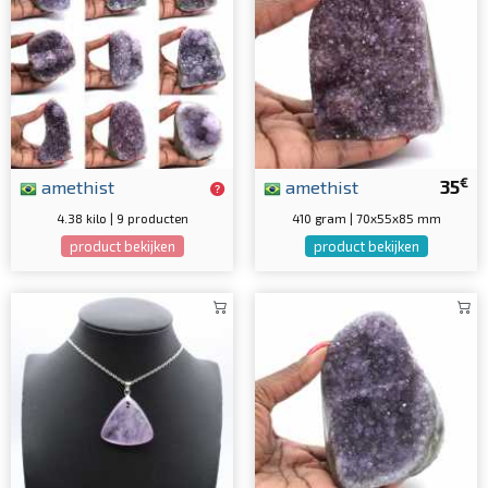
€
amethist
amethist
35
4.38 kilo | 9 producten
410 gram | 70x55x85 mm
product bekijken
product bekijken