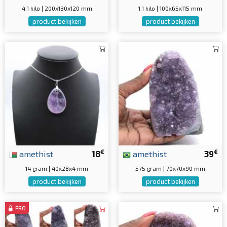
4.1 kilo | 200x130x120 mm
1.1 kilo | 100x65x115 mm
product bekijken
product bekijken
€
€
amethist
18
amethist
39
14 gram | 40x28x4 mm
575 gram | 70x70x90 mm
product bekijken
product bekijken
PRO