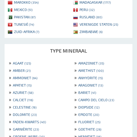
MAROKKO
MADAGASKAR
(354)
(1717)
MEXICO
PERU
(51)
(32)
PAKISTAN
RUSLAND
(67)
(80)
TUNESIË
VERENIGDE STATEN
(14)
(25)
ZUID-AFRIKA
ZIMBABWE
(7)
(6)
TYPE MINERAAL
»
»
AGAAT
AMAZONIET
(125)
(35)
»
»
AMBER
AMETHIST
(21)
(100)
»
»
AMMONIET
ANHYDRITE
(64)
(15)
»
»
APATIET
ARAGONIET
(15)
(13)
»
»
AZURIET
BARIET
(58)
(41)
»
»
CALCIET
CAMPO DEL CIELO
(116)
(23)
»
»
CELESTINE
DIOPSIDE
(19)
(12)
»
»
DOLOMITE
EPIDOTE
(23)
(20)
»
»
FADEN-KWARTS
FLUORIET
(40)
(25)
»
»
GARNIÈRITE
GOETHITE
(23)
(26)
»
»
GROENE JASPIS
HEMATIET
(20)
(18)