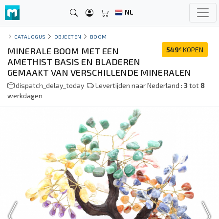
NL
CATALOGUS
OBJECTEN
BOOM
MINERALE BOOM MET EEN
549
KOPEN
€
AMETHIST BASIS EN BLADEREN
GEMAAKT VAN VERSCHILLENDE MINERALEN
dispatch_delay_today
Levertijden naar Nederland :
3
tot
8
werkdagen