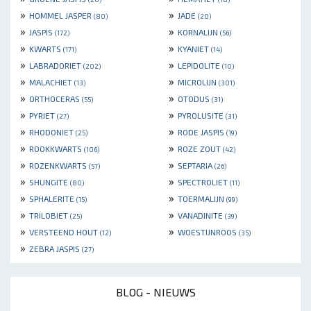
»
»
HOMMEL JASPER
JADE
(80)
(20)
»
»
JASPIS
KORNALIJN
(172)
(56)
»
»
KWARTS
KYANIET
(171)
(14)
»
»
LABRADORIET
LEPIDOLITE
(202)
(10)
»
»
MALACHIET
MICROLIJN
(13)
(301)
»
»
ORTHOCERAS
OTODUS
(55)
(31)
»
»
PYRIET
PYROLUSITE
(27)
(31)
»
»
RHODONIET
RODE JASPIS
(25)
(19)
»
»
ROOKKWARTS
ROZE ZOUT
(106)
(42)
»
»
ROZENKWARTS
SEPTARIA
(57)
(26)
»
»
SHUNGITE
SPECTROLIET
(80)
(11)
»
»
SPHALERITE
TOERMALIJN
(15)
(99)
»
»
TRILOBIET
VANADINITE
(25)
(39)
»
»
VERSTEEND HOUT
WOESTIJNROOS
(12)
(35)
»
ZEBRA JASPIS
(27)
BLOG - NIEUWS