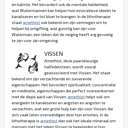
en kalmte. Het bevordert ook de mentale helderheid,
wat Watermannen kan helpen hun innovatieve ideeën te
kanaliseren en tot bloei te brengen. In de lithotherapie
staat
amethist
ook bekend om zijn vermogen om te
helpen bij ontgifting, wat gunstig kan zijn voor
Waterman, een teken dat de neiging heeft erg gevoelig
te zijn voor zijn omgeving.
VISSEN
Amethist, deze paarskleurige
halfedelsteen, wordt vooral
geassocieerd met Vissen. Het staat
bekend om zijn verzachtende en zuiverende
eigenschappen. Het bevordert spiritualiteit, concentratie
en meditatie, eigenschappen die perfect overeenkomen
met de diepe aard van Vissen.
amethist
helpt ook om
energieën te kanaliseren en angsten en angsten te
verzachten, wat een grote hulp kan zijn voor Vissen, die
zich vaak laten overweldigen door hun emoties. In de
lithotherapie is
amethist
dan ook het ideale mineraal om
mensen met het teken Vissen te begeleiden in hun