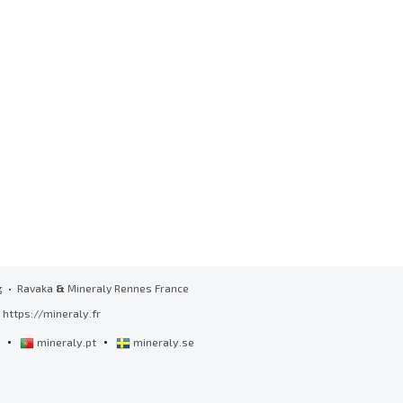
g
• Ravaka
&
Mineraly Rennes France
https://mineraly.fr
•
•
l
mineraly.pt
mineraly.se