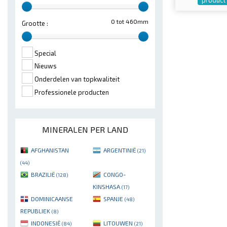
0 tot 460mm
Grootte :
Special
Nieuws
Onderdelen van topkwaliteit
Professionele producten
MINERALEN PER LAND
AFGHANISTAN
ARGENTINIË
(21)
(44)
BRAZILIË
CONGO-
(128)
KINSHASA
(17)
DOMINICAANSE
SPANJE
(48)
REPUBLIEK
(8)
INDONESIË
LITOUWEN
(84)
(21)