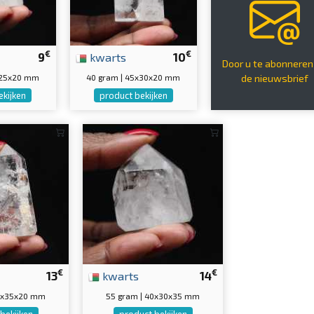
€
€
9
kwarts
10
Door u te abonneren
x25x20 mm
40 gram | 45x30x20 mm
de nieuwsbrief
ekijken
product bekijken
€
€
13
kwarts
14
55x35x20 mm
55 gram | 40x30x35 mm
bekijken
product bekijken