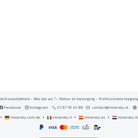
Vertrouwelijkheid
•
Wie zijn wij ?
•
Retour en bezorging
•
Professionele toegan
Facebook
Instagram
07 67 76 45 88
contact@mineraly.nl
•
•
•
•
mineraly.com.de
mineraly.it
mineraly.es
mineraly.n