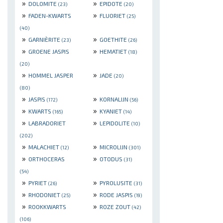
»
»
DOLOMITE
EPIDOTE
(23)
(20)
»
»
FADEN-KWARTS
FLUORIET
(25)
(40)
»
»
GARNIÈRITE
GOETHITE
(23)
(26)
»
»
GROENE JASPIS
HEMATIET
(18)
(20)
»
»
HOMMEL JASPER
JADE
(20)
(80)
»
»
JASPIS
KORNALIJN
(172)
(56)
»
»
KWARTS
KYANIET
(165)
(14)
»
»
LABRADORIET
LEPIDOLITE
(10)
(202)
»
»
MALACHIET
MICROLIJN
(12)
(301)
»
»
ORTHOCERAS
OTODUS
(31)
(54)
»
»
PYRIET
PYROLUSITE
(26)
(31)
»
»
RHODONIET
RODE JASPIS
(25)
(19)
»
»
ROOKKWARTS
ROZE ZOUT
(42)
(106)