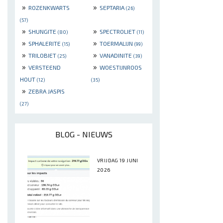
»
»
ROZENKWARTS
SEPTARIA
(26)
(57)
»
»
SHUNGITE
SPECTROLIET
(80)
(11)
»
»
SPHALERITE
TOERMALIJN
(15)
(99)
»
»
TRILOBIET
VANADINITE
(25)
(39)
»
»
VERSTEEND
WOESTIJNROOS
HOUT
(12)
(35)
»
ZEBRA JASPIS
(27)
BLOG - NIEUWS
VRIJDAG 19 JUNI
2026