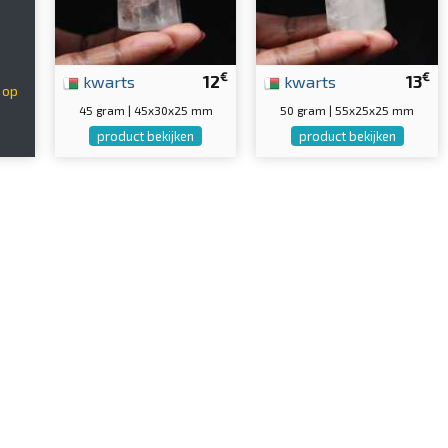
€
€
kwarts
12
kwarts
13
 op
45 gram | 45x30x25 mm
50 gram | 55x25x25 mm
product bekijken
product bekijken