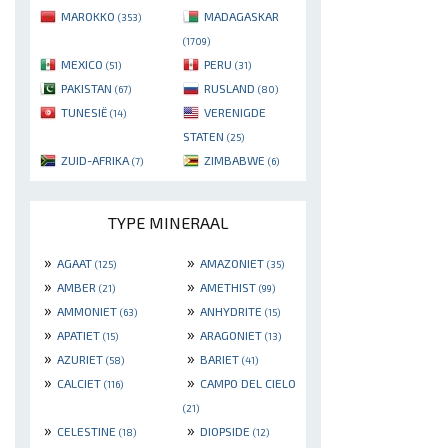
MAROKKO
MADAGASKAR
(353)
(1709)
MEXICO
PERU
(51)
(31)
PAKISTAN
RUSLAND
(67)
(80)
TUNESIË
VERENIGDE
(14)
STATEN
(25)
ZUID-AFRIKA
ZIMBABWE
(7)
(6)
TYPE MINERAAL
»
»
AGAAT
AMAZONIET
(125)
(35)
»
»
AMBER
AMETHIST
(21)
(99)
»
»
AMMONIET
ANHYDRITE
(63)
(15)
»
»
APATIET
ARAGONIET
(15)
(13)
»
»
AZURIET
BARIET
(58)
(41)
»
»
CALCIET
CAMPO DEL CIELO
(116)
(21)
»
»
CELESTINE
DIOPSIDE
(18)
(12)