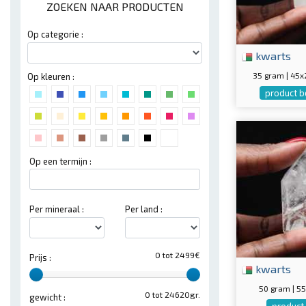
ZOEKEN NAAR PRODUCTEN
Op categorie :
kwarts
35 gram | 45
Op kleuren :
product b
Op een termijn :
Per mineraal :
Per land :
0 tot 2499€
Prijs :
kwarts
50 gram | 
0 tot 24620gr.
gewicht :
product 