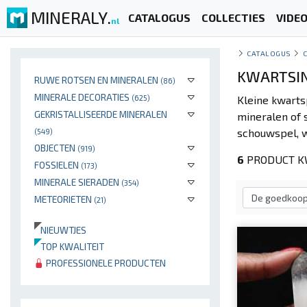
MINERALY.
CATALOGUS
COLLECTIES
VIDE
nl
CATALOGUS
KWARTSIN
RUWE ROTSEN EN MINERALEN
(86)
MINERALE DECORATIES
(625)
Kleine kwarts
GEKRISTALLISEERDE MINERALEN
mineralen of s
schouwspel, w
(549)
OBJECTEN
(919)
6
PRODUCT K
FOSSIELEN
(173)
MINERALE SIERADEN
(354)
METEORIETEN
(21)
NIEUWTJES
TOP KWALITEIT
PROFESSIONELE PRODUCTEN