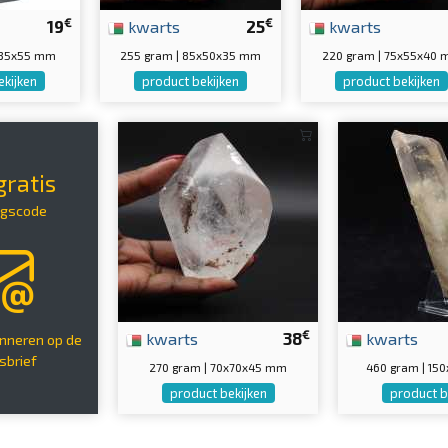
€
€
19
kwarts
25
kwarts
x35x55 mm
255 gram | 85x50x35 mm
220 gram | 75x55x40
ekijken
product bekijken
product bekijken
ratis
ingscode
€
kwarts
38
kwarts
onneren op de
sbrief
270 gram | 70x70x45 mm
460 gram | 15
product bekijken
product b