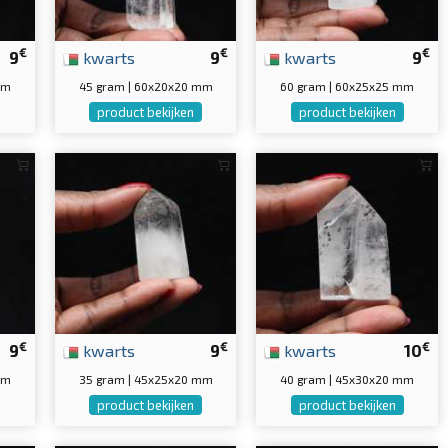
€
€
€
9
kwarts
9
kwarts
9
mm
45 gram | 60x20x20 mm
60 gram | 60x25x25 mm
product bekijken
product bekijken
€
€
€
9
kwarts
9
kwarts
10
mm
35 gram | 45x25x20 mm
40 gram | 45x30x20 mm
product bekijken
product bekijken