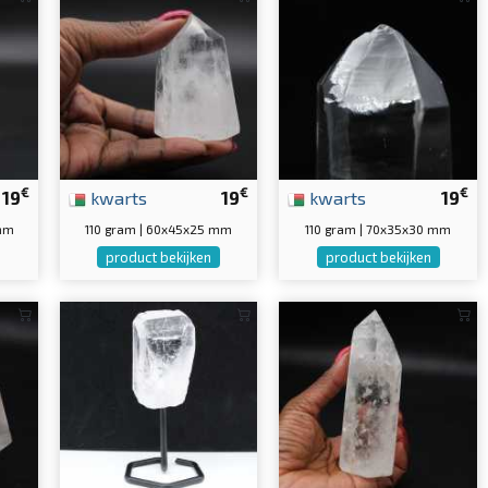
€
€
€
19
kwarts
19
kwarts
19
 mm
110 gram | 60x45x25 mm
110 gram | 70x35x30 mm
product bekijken
product bekijken