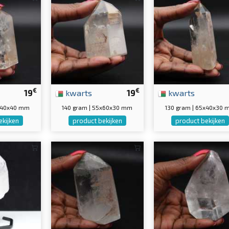
€
€
19
kwarts
19
kwarts
0x40x40 mm
140 gram | 55x60x30 mm
130 gram | 65x40x30
ekijken
product bekijken
product bekijken