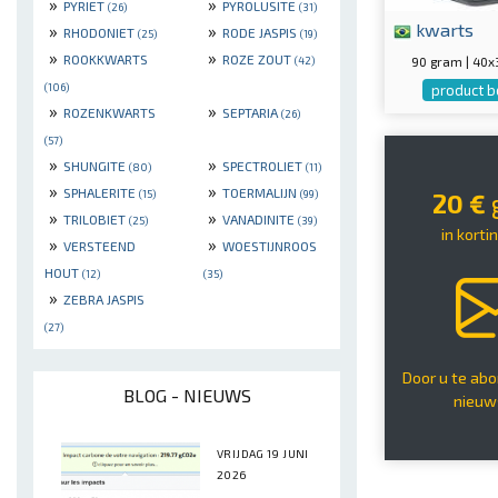
»
»
PYRIET
PYROLUSITE
(26)
(31)
kwarts
»
»
RHODONIET
RODE JASPIS
(25)
(19)
»
»
ROOKKWARTS
ROZE ZOUT
90 gram | 40
(42)
(106)
product b
»
»
ROZENKWARTS
SEPTARIA
(26)
(57)
»
»
SHUNGITE
SPECTROLIET
(80)
(11)
»
»
SPHALERITE
TOERMALIJN
(15)
(99)
20 €
g
»
»
TRILOBIET
VANADINITE
(25)
(39)
in kort
»
»
VERSTEEND
WOESTIJNROOS
HOUT
(12)
(35)
»
ZEBRA JASPIS
(27)
Door u te ab
BLOG - NIEUWS
nieuw
VRIJDAG 19 JUNI
2026