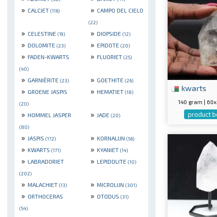
»
»
CALCIET
CAMPO DEL CIELO
(116)
(22)
»
»
CELESTINE
DIOPSIDE
(19)
(12)
»
»
DOLOMITE
EPIDOTE
(23)
(20)
»
»
FADEN-KWARTS
FLUORIET
(25)
(40)
»
»
GARNIÈRITE
GOETHITE
(23)
(26)
kwarts
»
»
GROENE JASPIS
HEMATIET
(18)
140 gram | 6
(20)
»
»
product b
HOMMEL JASPER
JADE
(20)
(80)
»
»
JASPIS
KORNALIJN
(172)
(56)
»
»
KWARTS
KYANIET
(171)
(14)
»
»
LABRADORIET
LEPIDOLITE
(10)
(202)
»
»
MALACHIET
MICROLIJN
(13)
(301)
»
»
ORTHOCERAS
OTODUS
(31)
(54)