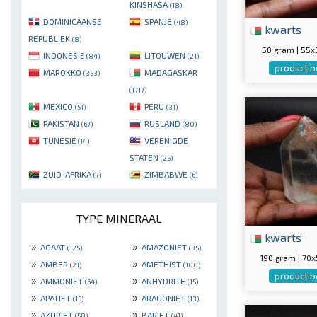
KINSHASA
(18)
DOMINICAANSE
SPANJE
(48)
kwarts
REPUBLIEK
(8)
50 gram | 55
INDONESIË
LITOUWEN
(84)
(21)
product b
MAROKKO
MADAGASKAR
(353)
(1717)
MEXICO
PERU
(51)
(31)
PAKISTAN
RUSLAND
(67)
(80)
TUNESIË
VERENIGDE
(14)
STATEN
(25)
ZUID-AFRIKA
ZIMBABWE
(7)
(6)
TYPE MINERAAL
kwarts
»
»
AGAAT
AMAZONIET
(125)
(35)
190 gram | 7
»
»
AMBER
AMETHIST
(21)
(100)
product b
»
»
AMMONIET
ANHYDRITE
(64)
(15)
»
»
APATIET
ARAGONIET
(15)
(13)
»
»
AZURIET
BARIET
(58)
(41)