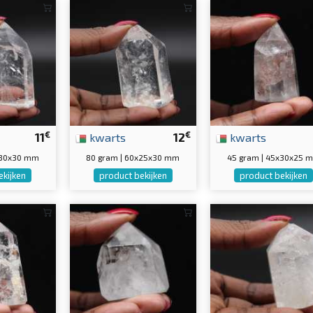
€
€
11
kwarts
12
kwarts
x30x30 mm
80 gram | 60x25x30 mm
45 gram | 45x30x25 
ekijken
product bekijken
product bekijken