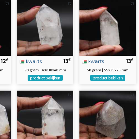
€
€
€
12
kwarts
13
kwarts
13
mm
90 gram | 40x30x40 mm
50 gram | 55x25x25 mm
product bekijken
product bekijken