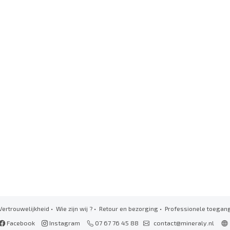
Vertrouwelijkheid
•
Wie zijn wij ?
•
Retour en bezorging
•
Professionele toegan
Facebook
Instagram
07 67 76 45 88
contact@mineraly.nl