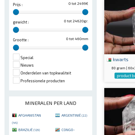
0 tot 2499€
Prijs :
0 tot 24620gr.
gewicht :
0 tot 460mm
Grootte :
Special
kwarts
Nieuws
80 gram | 60
Onderdelen van topkwaliteit
product b
Professionele producten
MINERALEN PER LAND
AFGHANISTAN
ARGENTINIË
(22)
(44)
BRAZILIË
CONGO-
(129)