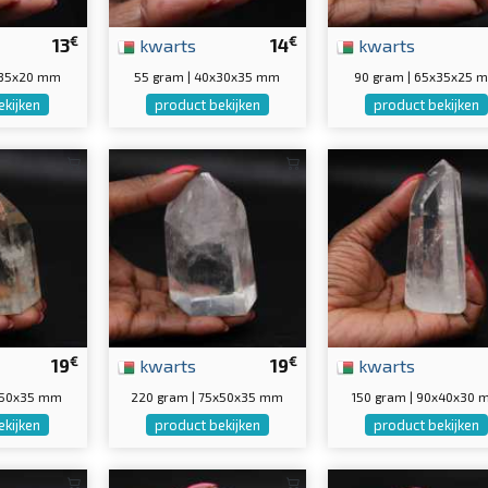
€
€
13
kwarts
14
kwarts
x35x20 mm
55 gram | 40x30x35 mm
90 gram | 65x35x25 
ekijken
product bekijken
product bekijken
€
€
19
kwarts
19
kwarts
0x50x35 mm
220 gram | 75x50x35 mm
150 gram | 90x40x30
ekijken
product bekijken
product bekijken