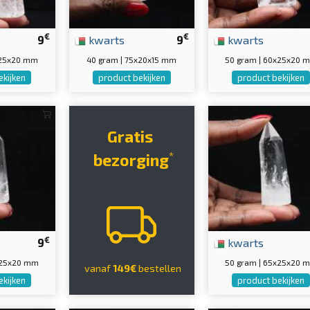
€
€
9
kwarts
9
kwarts
x25x20 mm
40 gram | 75x20x15 mm
50 gram | 60x25x20 
ekijken
product bekijken
product bekijken
Gratis
*
bezorging
€
9
kwarts
x25x20 mm
50 gram | 65x25x20 
vanaf
149€
bestellen
ekijken
product bekijken