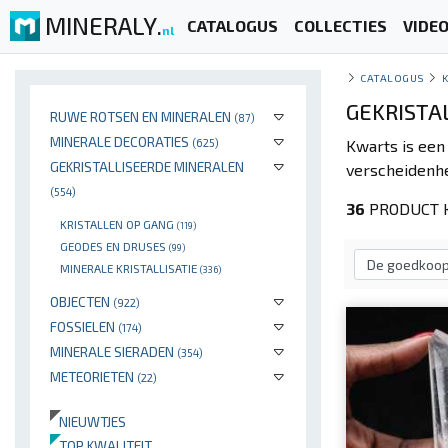
MINERALY.
CATALOGUS
COLLECTIES
VIDE
nl
CATALOGUS
GEKRISTA
RUWE ROTSEN EN MINERALEN
(87)
MINERALE DECORATIES
(625)
Kwarts is een
GEKRISTALLISEERDE MINERALEN
verscheidenhe
(554)
36
PRODUCT 
KRISTALLEN OP GANG
(119)
GEODES EN DRUSES
(99)
MINERALE KRISTALLISATIE
(336)
OBJECTEN
(922)
FOSSIELEN
(174)
MINERALE SIERADEN
(354)
METEORIETEN
(22)
NIEUWTJES
TOP KWALITEIT