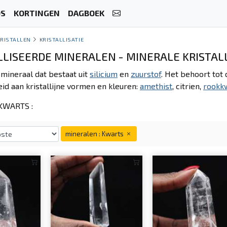
OS
KORTINGEN
DAGBOEK
KRISTALLEN
KRISTALLISATIE
LLISEERDE MINERALEN - MINERALE KRISTALL
 mineraal dat bestaat uit
silicium
en
zuurstof
. Het behoort tot 
id aan kristallijne vormen en kleuren:
amethist
, citrien,
rookk
KWARTS :
mineralen : Kwarts