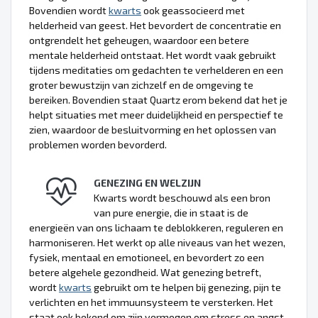
Bovendien wordt
kwarts
ook geassocieerd met
helderheid van geest. Het bevordert de concentratie en
ontgrendelt het geheugen, waardoor een betere
mentale helderheid ontstaat. Het wordt vaak gebruikt
tijdens meditaties om gedachten te verhelderen en een
groter bewustzijn van zichzelf en de omgeving te
bereiken. Bovendien staat Quartz erom bekend dat het je
helpt situaties met meer duidelijkheid en perspectief te
zien, waardoor de besluitvorming en het oplossen van
problemen worden bevorderd.
GENEZING EN WELZIJN
Kwarts wordt beschouwd als een bron
van pure energie, die in staat is de
energieën van ons lichaam te deblokkeren, reguleren en
harmoniseren. Het werkt op alle niveaus van het wezen,
fysiek, mentaal en emotioneel, en bevordert zo een
betere algehele gezondheid. Wat genezing betreft,
wordt
kwarts
gebruikt om te helpen bij genezing, pijn te
verlichten en het immuunsysteem te versterken. Het
staat ook bekend om zijn vermogen om stress en angst