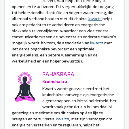
zuivert, wat helpt het derde oog te
openen en te activeren. Dit vergemakkelijkt de toegang
tot helderziendheid, intuïtie en hogere waarneming, die
allemaal verband houden met dit chakra.
kwarts
helpt
ook om gedachten te verhelderen en energetische
blokkades te verwijderen, waardoor een vloeiendere
communicatie tussen de bovenste en onderste chakra's
mogelijk wordt. Kortom, de associatie van
kwarts
met
het derde oogchakra bevordert een optimale
energiebalans, een betere waarneming van de
werkelijkheid en een hoger bewustzijn.
SAHASRARA
Kruinchakra
Kwarts wordt geassocieerd met het
kruinchakra vanwege zijn energetische
eigenschappen en kristalhelderheid. Het
wordt vaak gebruikt als hulpmiddel bij
genezing en meditatie om dit chakra op één lijn te
brengen en te zuiveren.
kwarts
, met zijn vermogen om
energie te versterken en te reguleren, helpt het