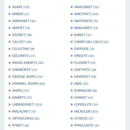
»
»
AGAAT
AMAZONIET
(125)
(35)
»
»
AMBER
AMETHIST
(21)
(100)
»
»
AMMONIET
ANHYDRITE
(64)
(15)
»
»
APATIET
ARAGONIET
(15)
(13)
»
»
AZURIET
BARIET
(58)
(41)
»
»
CALCIET
CAMPO DEL CIELO
(116)
(22)
»
»
CELESTINE
DIOPSIDE
(19)
(12)
»
»
DOLOMITE
EPIDOTE
(23)
(20)
»
»
FADEN-KWARTS
FLUORIET
(40)
(25)
»
»
GARNIÈRITE
GOETHITE
(23)
(26)
»
»
GROENE JASPIS
HEMATIET
(20)
(18)
»
»
HOMMEL JASPER
JADE
(80)
(20)
»
»
JASPIS
KORNALIJN
(172)
(56)
»
»
KWARTS
KYANIET
(171)
(14)
»
»
LABRADORIET
LEPIDOLITE
(202)
(10)
»
»
MALACHIET
MICROLIJN
(13)
(301)
»
»
ORTHOCERAS
OTODUS
(54)
(31)
»
»
PYRIET
PYROLUSITE
(26)
(31)