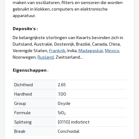
maken van oscillatoren, filters en sensoren die worden
gebruikt in klokken, computers en elektronische
apparatuur.
Deposito's :
De belangrijkste stortingen van Kwarts bevinden zich in
Duitsland, Australië, Oostenrijk, Brazilië, Canada, China,
Verenigde Staten,
Frankrijk
, India,
Madagaskar
,
Mexico
,
Noorwegen,
Rusland
, Zwitserland...
Eigenschappen
:
Dichtheid
2.65
Hardheid
7.00
Group
Oxyde
Formule
SiO
2
Splitsing
{0110} indistinct
Break
Conchoidal