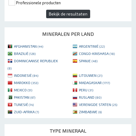
Professionele producten
Bekijk de resultaten
MINERALEN PER LAND
AFGHANISTAN
ARGENTINIË
(44)
(22)
BRAZILIË
CONGO-KINSHASA
(129)
(18)
DOMINICAANSE REPUBLIEK
SPANJE
(48)
(8)
INDONESIË
LITOUWEN
(84)
(21)
MAROKKO
MADAGASKAR
(353)
(1717)
MEXICO
PERU
(51)
(31)
PAKISTAN
RUSLAND
(67)
(80)
TUNESIË
VERENIGDE STATEN
(14)
(25)
ZUID-AFRIKA
ZIMBABWE
(7)
(6)
TYPE MINERAAL