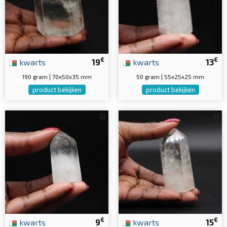
€
€
kwarts
19
kwarts
13
190 gram | 70x50x35 mm
50 gram | 55x25x25 mm
product bekijken
product bekijken
€
€
kwarts
9
kwarts
15