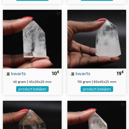
€
€
kwarts
10
kwarts
19
40 gram | 45x30x20 mm
110 gram | 60x45x25 mm
product bekijken
product bekijken