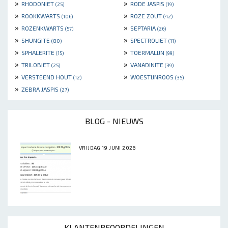
»
»
RHODONIET
RODE JASPIS
(25)
(19)
»
»
ROOKKWARTS
ROZE ZOUT
(106)
(42)
»
»
ROZENKWARTS
SEPTARIA
(57)
(26)
»
»
SHUNGITE
SPECTROLIET
(80)
(11)
»
»
SPHALERITE
TOERMALIJN
(15)
(99)
»
»
TRILOBIET
VANADINITE
(25)
(39)
»
»
VERSTEEND HOUT
WOESTIJNROOS
(12)
(35)
»
ZEBRA JASPIS
(27)
BLOG - NIEUWS
VRIJDAG 19 JUNI 2026
KLANTENBEOORDELINGEN