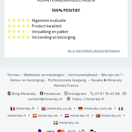
100% POSITIEF
Algemene evaluatie
Product kwaliteit
Verpakking en pakket
Verzending en bezorging
ALLE BEOORDELINGEN BEKIJKEN ...
Termen
•
Wettelijke vermeldingen
•
Vertrouwelijkheid
•
Wie zijn wij ?
•
Retour en bezorging
•
Professionele toegang
• Ravaka
&
Mineraly
Rennes France
Blog Mineraly
Facebook
Instagram
07 67 76 45 88
contact@mineraly.nl
https://mineraly.fr
•
•
•
mineraly.fr
mineraly.co.uk
mineraly.com.de
•
•
•
•
mineraly.it
mineraly.es
mineraly.nl
mineraly.pt
mineraly.se