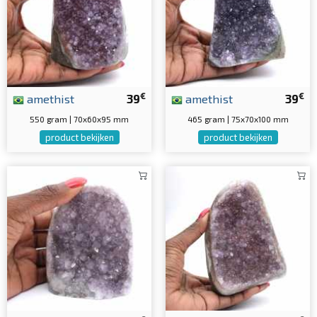
€
€
amethist
39
amethist
39
550 gram | 70x60x95 mm
465 gram | 75x70x100 mm
product bekijken
product bekijken