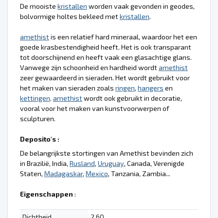
De mooiste
kristallen
worden vaak gevonden in geodes,
bolvormige holtes bekleed met
kristallen
.
amethist
is een relatief hard mineraal, waardoor het een
goede krasbestendigheid heeft. Het is ook transparant
tot doorschijnend en heeft vaak een glasachtige glans.
Vanwege zijn schoonheid en hardheid wordt
amethist
zeer gewaardeerd in sieraden. Het wordt gebruikt voor
het maken van sieraden zoals
ringen
,
hangers
en
kettingen
.
amethist
wordt ook gebruikt in decoratie,
vooral voor het maken van kunstvoorwerpen of
sculpturen.
Deposito's :
De belangrijkste stortingen van Amethist bevinden zich
in Brazilië, India,
Rusland
,
Uruguay
, Canada, Verenigde
Staten,
Madagaskar
,
Mexico
, Tanzania, Zambia...
Eigenschappen
:
Dichtheid
2.60