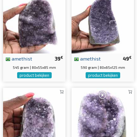
€
€
amethist
39
amethist
49
545 gram | 80x55x85 mm
590 gram | 80x65x125 mm
product bekijken
product bekijken