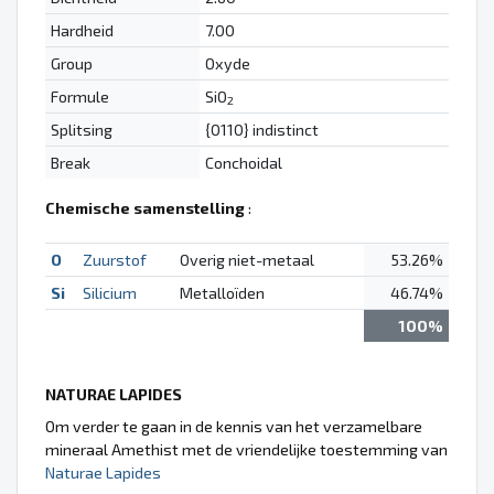
Hardheid
7.00
Group
Oxyde
Formule
SiO
2
Splitsing
{0110} indistinct
Break
Conchoidal
Chemische samenstelling
:
O
Zuurstof
Overig niet-metaal
53.26%
Si
Silicium
Metalloïden
46.74%
100%
NATURAE LAPIDES
Om verder te gaan in de kennis van het verzamelbare
mineraal Amethist met de vriendelijke toestemming van
Naturae Lapides