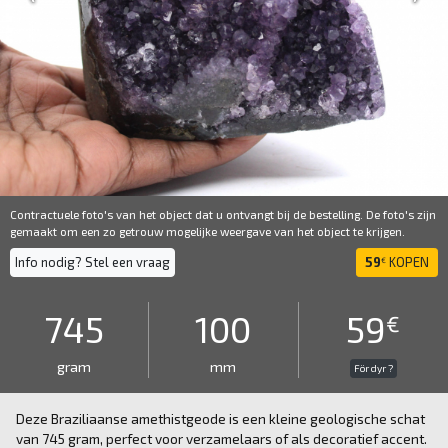
Contractuele foto's van het object dat u ontvangt bij de bestelling. De foto's zijn
gemaakt om een ​​zo getrouw mogelijke weergave van het object te krijgen.
Info nodig? Stel een vraag
59
KOPEN
€
745
100
59
€
gram
mm
För dyr ?
Deze Braziliaanse amethistgeode is een kleine geologische schat
van 745 gram, perfect voor verzamelaars of als decoratief accent.