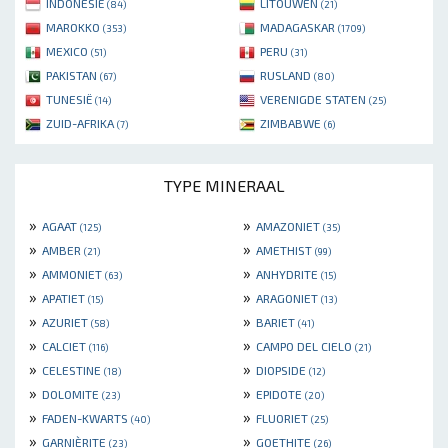
INDONESIË
LITOUWEN
(84)
(21)
MAROKKO
MADAGASKAR
(353)
(1709)
MEXICO
PERU
(51)
(31)
PAKISTAN
RUSLAND
(67)
(80)
TUNESIË
VERENIGDE STATEN
(14)
(25)
ZUID-AFRIKA
ZIMBABWE
(7)
(6)
TYPE MINERAAL
»
»
AGAAT
AMAZONIET
(125)
(35)
»
»
AMBER
AMETHIST
(21)
(99)
»
»
AMMONIET
ANHYDRITE
(63)
(15)
»
»
APATIET
ARAGONIET
(15)
(13)
»
»
AZURIET
BARIET
(58)
(41)
»
»
CALCIET
CAMPO DEL CIELO
(116)
(21)
»
»
CELESTINE
DIOPSIDE
(18)
(12)
»
»
DOLOMITE
EPIDOTE
(23)
(20)
»
»
FADEN-KWARTS
FLUORIET
(40)
(25)
»
»
GARNIÈRITE
GOETHITE
(23)
(26)