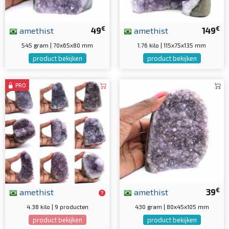
€
€
amethist
49
amethist
149
545 gram | 70x65x80 mm
1.76 kilo | 115x75x135 mm
product bekijken
product bekijken
PRO
€
amethist
amethist
39
4.38 kilo | 9 producten
430 gram | 80x45x105 mm
product bekijken
product bekijken