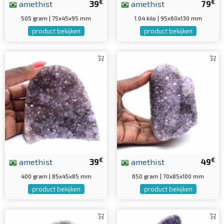
€
€
amethist
39
amethist
79
505 gram | 75x45x95 mm
1.04 kilo | 95x60x130 mm
product bekijken
product bekijken
€
€
amethist
39
amethist
49
400 gram | 85x45x85 mm
650 gram | 70x85x100 mm
product bekijken
product bekijken