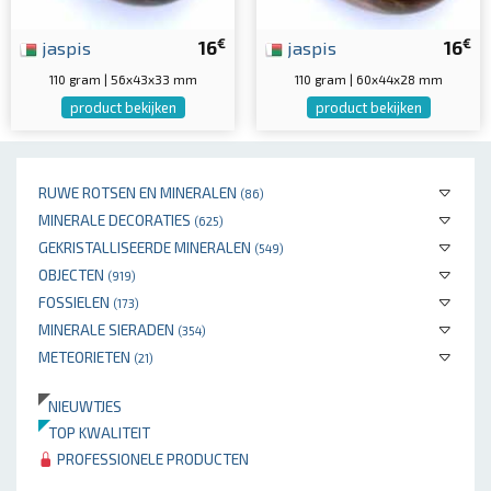
€
€
jaspis
16
jaspis
16
110 gram | 56x43x33 mm
110 gram | 60x44x28 mm
product bekijken
product bekijken
RUWE ROTSEN EN MINERALEN
(86)
MINERALE DECORATIES
(625)
GEKRISTALLISEERDE MINERALEN
(549)
OBJECTEN
(919)
FOSSIELEN
(173)
MINERALE SIERADEN
(354)
METEORIETEN
(21)
NIEUWTJES
TOP KWALITEIT
PROFESSIONELE PRODUCTEN