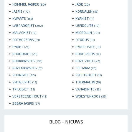
»
»
HOMMEL JASPER
JADE
(80)
(20)
»
»
JASPIS
KORNALIJN
(172)
(56)
»
»
KWARTS
KYANIET
(165)
(14)
»
»
LABRADORIET
LEPIDOLITE
(202)
(10)
»
»
MALACHIET
MICROLIJN
(12)
(301)
»
»
ORTHOCERAS
OTODUS
(54)
(31)
»
»
PYRIET
PYROLUSITE
(26)
(31)
»
»
RHODONIET
RODE JASPIS
(25)
(19)
»
»
ROOKKWARTS
ROZE ZOUT
(106)
(42)
»
»
ROZENKWARTS
SEPTARIA
(57)
(26)
»
»
SHUNGITE
SPECTROLIET
(80)
(11)
»
»
SPHALERITE
TOERMALIJN
(15)
(99)
»
»
TRILOBIET
VANADINITE
(25)
(39)
»
»
VERSTEEND HOUT
WOESTIJNROOS
(12)
(35)
»
ZEBRA JASPIS
(27)
BLOG - NIEUWS