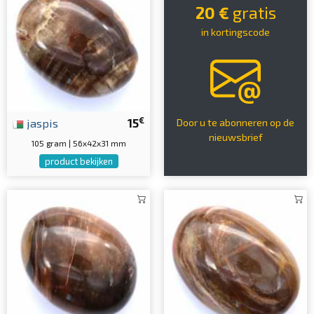
20 €
gratis
in kortingscode
€
jaspis
15
Door u te abonneren op de
nieuwsbrief
105 gram | 56x42x31 mm
product bekijken