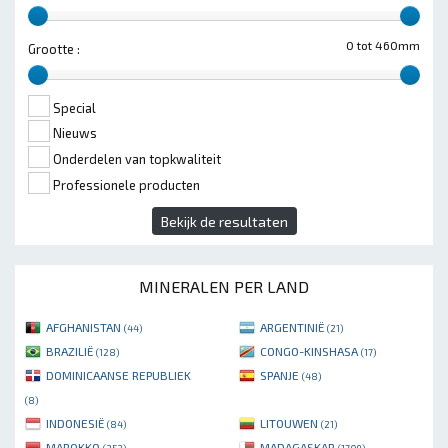
0 tot 460mm
Grootte :
Special
Nieuws
Onderdelen van topkwaliteit
Professionele producten
Bekijk de resultaten
MINERALEN PER LAND
AFGHANISTAN
ARGENTINIË
(44)
(21)
BRAZILIË
CONGO-KINSHASA
(128)
(17)
DOMINICAANSE REPUBLIEK
SPANJE
(48)
(8)
INDONESIË
LITOUWEN
(84)
(21)
MAROKKO
MADAGASKAR