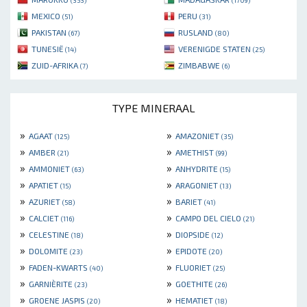
(353)
(1709)
MEXICO
PERU
(51)
(31)
PAKISTAN
RUSLAND
(67)
(80)
TUNESIË
VERENIGDE STATEN
(14)
(25)
ZUID-AFRIKA
ZIMBABWE
(7)
(6)
TYPE MINERAAL
»
»
AGAAT
AMAZONIET
(125)
(35)
»
»
AMBER
AMETHIST
(21)
(99)
»
»
AMMONIET
ANHYDRITE
(63)
(15)
»
»
APATIET
ARAGONIET
(15)
(13)
»
»
AZURIET
BARIET
(58)
(41)
»
»
CALCIET
CAMPO DEL CIELO
(116)
(21)
»
»
CELESTINE
DIOPSIDE
(18)
(12)
»
»
DOLOMITE
EPIDOTE
(23)
(20)
»
»
FADEN-KWARTS
FLUORIET
(40)
(25)
»
»
GARNIÈRITE
GOETHITE
(23)
(26)
»
»
GROENE JASPIS
HEMATIET
(20)
(18)