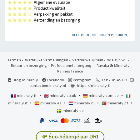
Algemene evaluatie
Product kwaliteit
Verpakking en pakket
Verzending en bezorging
ALLE BEOORDELINGEN BEKIJKEN ...
Termen
•
Wettelijke vermeldingen
•
Vertrouwelijkheid
•
Wie zijn wij ?
•
Retour en bezorging
•
Professionele toegang
• Ravaka
&
Mineraly
Rennes France
Blog Mineraly
Facebook
Instagram
07 67 76 45 88
contact@mineraly.nl
https://mineraly.fr
•
•
•
mineraly.fr
mineraly.co.uk
mineraly.com.de
•
•
•
•
mineraly.it
mineraly.es
mineraly.nl
mineraly.pt
mineraly.se
🌱 Éco-hébergé par DRI