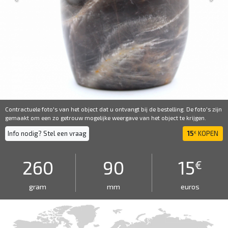
Contractuele foto's van het object dat u ontvangt bij de bestelling. De foto's zijn
gemaakt om een ​​zo getrouw mogelijke weergave van het object te krijgen.
Info nodig? Stel een vraag
15
KOPEN
€
260
90
15
€
gram
mm
euros