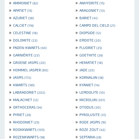
»
»
AMMONIET
ANHYDRITE
(62)
(15)
»
»
APATIET
ARAGONIET
(15)
(13)
»
»
AZURIET
BARIET
(58)
(41)
»
»
CALCIET
CAMPO DEL CIELO
(116)
(21)
»
»
CELESTINE
DIOPSIDE
(18)
(12)
»
»
DOLOMITE
EPIDOTE
(23)
(20)
»
»
FADEN-KWARTS
FLUORIET
(40)
(25)
»
»
GARNIÈRITE
GOETHITE
(23)
(26)
»
»
GROENE JASPIS
HEMATIET
(20)
(18)
»
»
HOMMEL JASPER
JADE
(80)
(20)
»
»
JASPIS
KORNALIJN
(172)
(56)
»
»
KWARTS
KYANIET
(165)
(14)
»
»
LABRADORIET
LEPIDOLITE
(202)
(10)
»
»
MALACHIET
MICROLIJN
(12)
(301)
»
»
ORTHOCERAS
OTODUS
(54)
(30)
»
»
PYRIET
PYROLUSITE
(26)
(31)
»
»
RHODONIET
RODE JASPIS
(25)
(19)
»
»
ROOKKWARTS
ROZE ZOUT
(105)
(42)
»
»
ROZENKWARTS
SEPTARIA
(56)
(26)