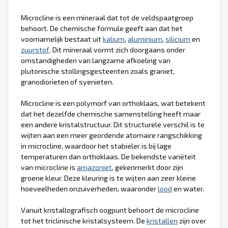
Microcline is een mineraal dat tot de veldspaatgroep
behoort. De chemische formule geeft aan dat het
voornamelijk bestaat uit
kalium
,
aluminium
,
silicium
en
zuurstof
. Dit mineraal vormt zich doorgaans onder
omstandigheden van langzame afkoeling van
plutonische stollingsgesteenten zoals graniet,
granodiorieten of syenieten.
Microcline is een polymorf van orthoklaas, wat betekent
dat het dezelfde chemische samenstelling heeft maar
een andere kristalstructuur. Dit structurele verschil is te
wijten aan een meer geordende atomaire rangschikking
in microcline, waardoor het stabieler is bij lage
temperaturen dan orthoklaas. De bekendste variëteit
van microcline is
amazoniet
, gekenmerkt door zijn
groene kleur. Deze kleuring is te wijten aan zeer kleine
hoeveelheden onzuiverheden, waaronder
lood
en water.
Vanuit kristallografisch oogpunt behoort de microcline
tot het triclinische kristalsysteem. De
kristallen
zijn over