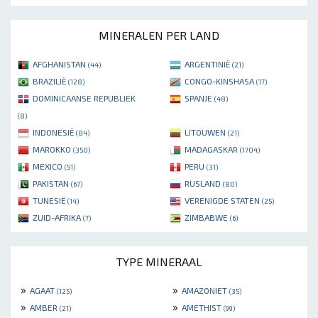
MINERALEN PER LAND
AFGHANISTAN
ARGENTINIË
(44)
(21)
BRAZILIË
CONGO-KINSHASA
(128)
(17)
DOMINICAANSE REPUBLIEK
SPANJE
(48)
(8)
INDONESIË
LITOUWEN
(84)
(21)
MAROKKO
MADAGASKAR
(350)
(1704)
MEXICO
PERU
(51)
(31)
PAKISTAN
RUSLAND
(67)
(80)
TUNESIË
VERENIGDE STATEN
(14)
(25)
ZUID-AFRIKA
ZIMBABWE
(7)
(6)
TYPE MINERAAL
»
»
AGAAT
AMAZONIET
(125)
(35)
»
»
AMBER
AMETHIST
(21)
(99)