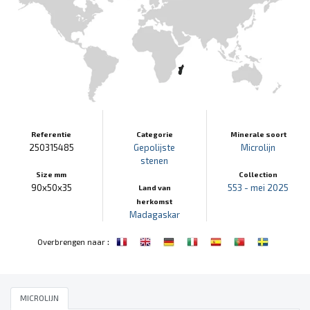
Referentie
Categorie
Minerale soort
250315485
Gepolijste
Microlijn
stenen
Size mm
Collection
90x50x35
553 - mei 2025
Land van
herkomst
Madagaskar
:
Overbrengen naar
MICROLIJN