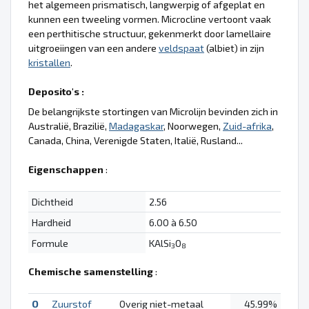
het algemeen prismatisch, langwerpig of afgeplat en
kunnen een tweeling vormen. Microcline vertoont vaak
een perthitische structuur, gekenmerkt door lamellaire
uitgroeiingen van een andere
veldspaat
(albiet) in zijn
kristallen
.
Deposito's :
De belangrijkste stortingen van Microlijn bevinden zich in
Australië, Brazilië,
Madagaskar
, Noorwegen,
Zuid-afrika
,
Canada, China, Verenigde Staten, Italië, Rusland...
Eigenschappen
:
Dichtheid
2.56
Hardheid
6.00 à 6.50
Formule
KAlSi
O
3
8
Chemische samenstelling
:
O
Zuurstof
Overig niet-metaal
45.99%