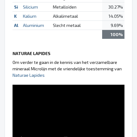
Si
Silicium
Metalloïden
30.27%
K
Kalium
Alkalimetaal
14.05%
Al
Aluminium
Slecht metaal
9.69%
100%
NATURAE LAPIDES
Om verder te gaan in de kennis van het verzamelbare
mineraal Microlijn met de vriendelijke toestemming van
Naturae Lapides