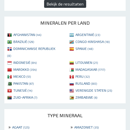
Bekijk de resultaten
MINERALEN PER LAND
AFGHANISTAN
ARGENTINIË
(44)
(23)
BRAZILIË
CONGO-KINSHASA
(129)
(18)
DOMINICAANSE REPUBLIEK
SPANJE
(48)
(8)
INDONESIË
LITOUWEN
(84)
(21)
MAROKKO
MADAGASKAR
(354)
(1717)
MEXICO
PERU
(51)
(32)
PAKISTAN
RUSLAND
(67)
(80)
TUNESIË
VERENIGDE STATEN
(14)
(25)
ZUID-AFRIKA
ZIMBABWE
(7)
(6)
TYPE MINERAAL
»
»
AGAAT
AMAZONIET
(125)
(35)