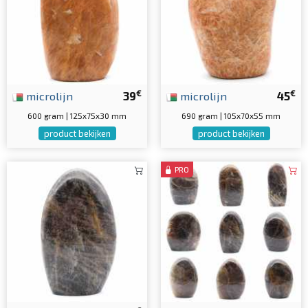
€
€
microlijn
39
microlijn
45
600 gram | 125x75x30 mm
690 gram | 105x70x55 mm
product bekijken
product bekijken
PRO