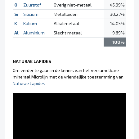
O
Zuurstof
Overig niet-metaal
45.99%
Si
Silicium
Metalloïden
30.27%
K
Kalium
Alkalimetaal
14.05%
Al
Aluminium
Slecht metaal
9.69%
100%
NATURAE LAPIDES
Om verder te gaan in de kennis van het verzamelbare
mineraal Microlijn met de vriendelijke toestemming van
Naturae Lapides