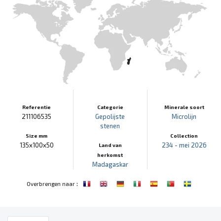
Referentie
Categorie
Minerale soort
211106535
Gepolijste
Microlijn
stenen
Size mm
Collection
135x100x50
234 - mei 2026
Land van
herkomst
Madagaskar
:
Overbrengen naar