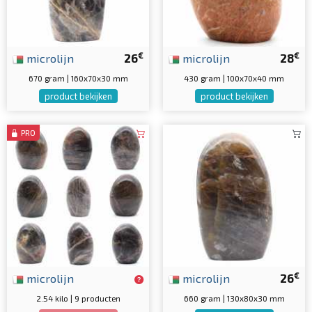
€
€
microlijn
26
microlijn
28
670 gram | 160x70x30 mm
430 gram | 100x70x40 mm
product bekijken
product bekijken
PRO
€
microlijn
microlijn
26
2.54 kilo | 9 producten
660 gram | 130x80x30 mm