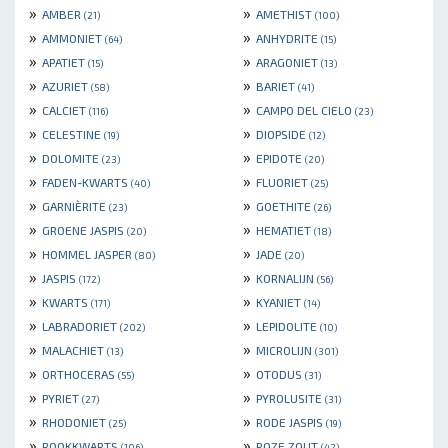
»
»
AMBER
AMETHIST
(21)
(100)
»
»
AMMONIET
ANHYDRITE
(64)
(15)
»
»
APATIET
ARAGONIET
(15)
(13)
»
»
AZURIET
BARIET
(58)
(41)
»
»
CALCIET
CAMPO DEL CIELO
(116)
(23)
»
»
CELESTINE
DIOPSIDE
(19)
(12)
»
»
DOLOMITE
EPIDOTE
(23)
(20)
»
»
FADEN-KWARTS
FLUORIET
(40)
(25)
»
»
GARNIÈRITE
GOETHITE
(23)
(26)
»
»
GROENE JASPIS
HEMATIET
(20)
(18)
»
»
HOMMEL JASPER
JADE
(80)
(20)
»
»
JASPIS
KORNALIJN
(172)
(56)
»
»
KWARTS
KYANIET
(171)
(14)
»
»
LABRADORIET
LEPIDOLITE
(202)
(10)
»
»
MALACHIET
MICROLIJN
(13)
(301)
»
»
ORTHOCERAS
OTODUS
(55)
(31)
»
»
PYRIET
PYROLUSITE
(27)
(31)
»
»
RHODONIET
RODE JASPIS
(25)
(19)
»
»
ROOKKWARTS
ROZE ZOUT
(106)
(42)