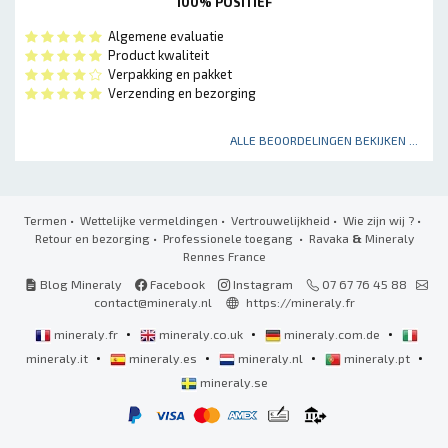
100% POSITIEF
Algemene evaluatie
Product kwaliteit
Verpakking en pakket
Verzending en bezorging
ALLE BEOORDELINGEN BEKIJKEN ...
Termen
•
Wettelijke vermeldingen
•
Vertrouwelijkheid
•
Wie zijn wij ?
•
Retour en bezorging
•
Professionele toegang
• Ravaka
&
Mineraly
Rennes France
Blog Mineraly
Facebook
Instagram
07 67 76 45 88
contact@mineraly.nl
https://mineraly.fr
•
•
•
mineraly.fr
mineraly.co.uk
mineraly.com.de
•
•
•
•
mineraly.it
mineraly.es
mineraly.nl
mineraly.pt
mineraly.se