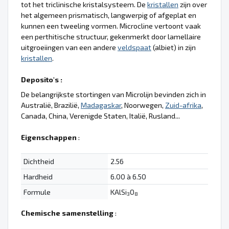
tot het triclinische kristalsysteem. De
kristallen
zijn over
het algemeen prismatisch, langwerpig of afgeplat en
kunnen een tweeling vormen. Microcline vertoont vaak
een perthitische structuur, gekenmerkt door lamellaire
uitgroeiingen van een andere
veldspaat
(albiet) in zijn
kristallen
.
Deposito's :
De belangrijkste stortingen van Microlijn bevinden zich in
Australië, Brazilië,
Madagaskar
, Noorwegen,
Zuid-afrika
,
Canada, China, Verenigde Staten, Italië, Rusland...
Eigenschappen
:
Dichtheid
2.56
Hardheid
6.00 à 6.50
Formule
KAlSi
O
3
8
Chemische samenstelling
: