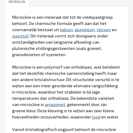
MICROLIJN
Microcline is een mineraal dat tot de veldspaatgroep
behoort. De chemische formule geeft aan dat het
voornamelijk bestaat uit
kalium
,
aluminium
,
silicium
en
zuurstof
. Dit mineraal vormt zich doorgaans onder
omstandigheden van langzame afkoeling van
plutonische stollingsgesteenten zoals graniet,
granodiorieten of syenieten.
Microcline is een polymorf van orthoklaas, wat betekent
dat het dezelfde chemische samenstelling heeft maar
een andere kristalstructuur. Dit structurele verschil is te
wijten aan een meer geordende atomaire rangschikking
in microcline, waardoor het stabieler is bij lage
temperaturen dan orthoklaas. De bekendste variëteit
van microcline is
amazoniet
, gekenmerkt door zijn
groene kleur. Deze kleuring is te wijten aan zeer kleine
hoeveelheden onzuiverheden, waaronder
lood
en water.
Vanuit kristallografisch oogpunt behoort de microcline