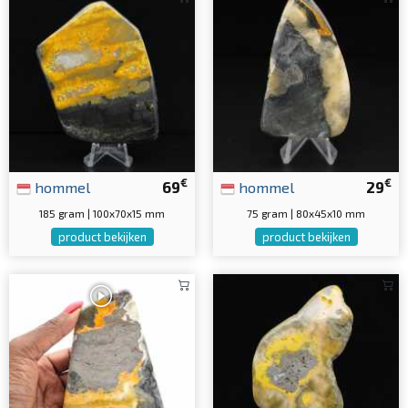
€
€
hommel
69
hommel
29
185 gram | 100x70x15 mm
75 gram | 80x45x10 mm
product bekijken
product bekijken