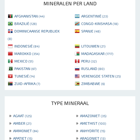
MINERALEN PER LAND
AFGHANISTAN
ARGENTINIË
(44)
(23)
BRAZILIË
CONGO-KINSHASA
(129)
(18)
DOMINICAANSE REPUBLIEK
SPANJE
(48)
(8)
INDONESIË
LITOUWEN
(84)
(21)
MAROKKO
MADAGASKAR
(354)
(1717)
MEXICO
PERU
(51)
(32)
PAKISTAN
RUSLAND
(67)
(80)
TUNESIË
VERENIGDE STATEN
(14)
(25)
ZUID-AFRIKA
ZIMBABWE
(7)
(6)
TYPE MINERAAL
»
»
AGAAT
AMAZONIET
(125)
(35)
»
»
AMBER
AMETHIST
(21)
(100)
»
»
AMMONIET
ANHYDRITE
(64)
(15)
»
»
APATIET
ARAGONIET
(15)
(13)