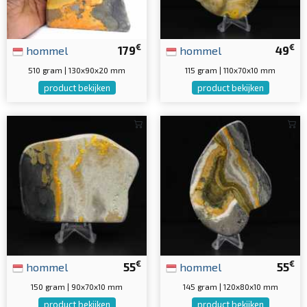
€
€
hommel
179
hommel
49
510 gram | 130x90x20 mm
115 gram | 110x70x10 mm
product bekijken
product bekijken
€
€
hommel
55
hommel
55
150 gram | 90x70x10 mm
145 gram | 120x80x10 mm
product bekijken
product bekijken