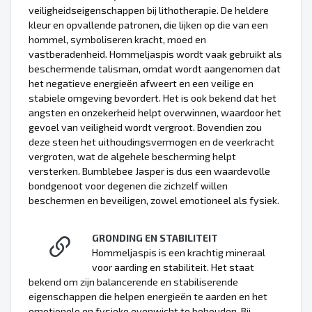
veiligheidseigenschappen bij lithotherapie. De heldere
kleur en opvallende patronen, die lijken op die van een
hommel, symboliseren kracht, moed en
vastberadenheid. Hommeljaspis wordt vaak gebruikt als
beschermende talisman, omdat wordt aangenomen dat
het negatieve energieën afweert en een veilige en
stabiele omgeving bevordert. Het is ook bekend dat het
angsten en onzekerheid helpt overwinnen, waardoor het
gevoel van veiligheid wordt vergroot. Bovendien zou
deze steen het uithoudingsvermogen en de veerkracht
vergroten, wat de algehele bescherming helpt
versterken. Bumblebee Jasper is dus een waardevolle
bondgenoot voor degenen die zichzelf willen
beschermen en beveiligen, zowel emotioneel als fysiek.
GRONDING EN STABILITEIT
Hommeljaspis is een krachtig mineraal
voor aarding en stabiliteit. Het staat
bekend om zijn balancerende en stabiliserende
eigenschappen die helpen energieën te aarden en het
emotionele en fysieke evenwicht te behouden. Bij