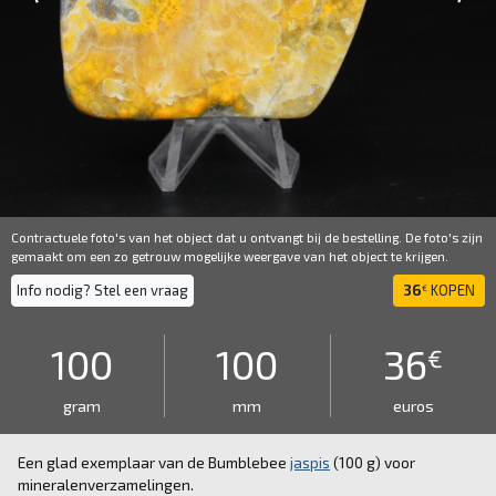
Contractuele foto's van het object dat u ontvangt bij de bestelling. De foto's zijn
gemaakt om een ​​zo getrouw mogelijke weergave van het object te krijgen.
Info nodig? Stel een vraag
36
KOPEN
€
100
100
36
€
gram
mm
euros
Een glad exemplaar van de Bumblebee
jaspis
(100 g) voor
mineralenverzamelingen.