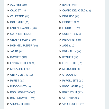
»
»
AZURIET
BARIET
(58)
(41)
»
»
CALCIET
CAMPO DEL CIELO
(116)
(23)
»
»
CELESTINE
DIOPSIDE
(19)
(12)
»
»
DOLOMITE
EPIDOTE
(23)
(20)
»
»
FADEN-KWARTS
FLUORIET
(40)
(25)
»
»
GARNIÈRITE
GOETHITE
(23)
(26)
»
»
GROENE JASPIS
HEMATIET
(20)
(18)
»
»
HOMMEL JASPER
JADE
(80)
(20)
»
»
JASPIS
KORNALIJN
(172)
(56)
»
»
KWARTS
KYANIET
(171)
(14)
»
»
LABRADORIET
LEPIDOLITE
(202)
(10)
»
»
MALACHIET
MICROLIJN
(13)
(301)
»
»
ORTHOCERAS
OTODUS
(55)
(31)
»
»
PYRIET
PYROLUSITE
(27)
(31)
»
»
RHODONIET
RODE JASPIS
(25)
(19)
»
»
ROOKKWARTS
ROZE ZOUT
(106)
(42)
»
»
ROZENKWARTS
SEPTARIA
(57)
(26)
»
»
SHUNGITE
SPECTROLIET
(80)
(11)