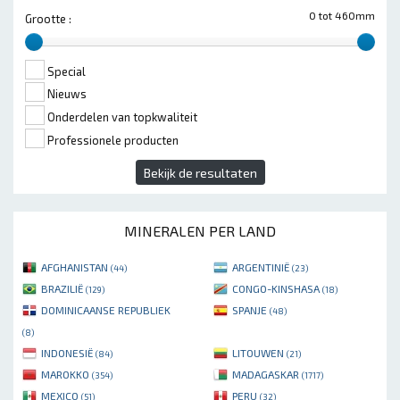
0 tot 460mm
Grootte :
Special
Nieuws
Onderdelen van topkwaliteit
Professionele producten
Bekijk de resultaten
MINERALEN PER LAND
AFGHANISTAN
ARGENTINIË
(44)
(23)
BRAZILIË
CONGO-KINSHASA
(129)
(18)
DOMINICAANSE REPUBLIEK
SPANJE
(48)
(8)
INDONESIË
LITOUWEN
(84)
(21)
MAROKKO
MADAGASKAR
(354)
(1717)
MEXICO
PERU
(51)
(32)