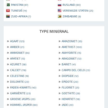
PAKISTAN
RUSLAND
(67)
(80)
TUNESIË
VERENIGDE STATEN
(14)
(25)
ZUID-AFRIKA
ZIMBABWE
(7)
(6)
TYPE MINERAAL
»
»
AGAAT
AMAZONIET
(125)
(35)
»
»
AMBER
AMETHIST
(21)
(100)
»
»
AMMONIET
ANHYDRITE
(64)
(15)
»
»
APATIET
ARAGONIET
(15)
(13)
»
»
AZURIET
BARIET
(58)
(41)
»
»
CALCIET
CAMPO DEL CIELO
(116)
(23)
»
»
CELESTINE
DIOPSIDE
(19)
(12)
»
»
DOLOMITE
EPIDOTE
(23)
(20)
»
»
FADEN-KWARTS
FLUORIET
(40)
(25)
»
»
GARNIÈRITE
GOETHITE
(23)
(26)
»
»
GROENE JASPIS
HEMATIET
(20)
(18)
»
»
HOMMEL JASPER
JADE
(80)
(20)