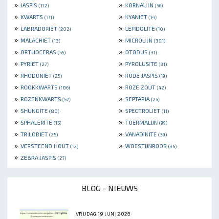
»
»
JASPIS
KORNALIJN
(172)
(56)
»
»
KWARTS
KYANIET
(171)
(14)
»
»
LABRADORIET
LEPIDOLITE
(202)
(10)
»
»
MALACHIET
MICROLIJN
(13)
(301)
»
»
ORTHOCERAS
OTODUS
(55)
(31)
»
»
PYRIET
PYROLUSITE
(27)
(31)
»
»
RHODONIET
RODE JASPIS
(25)
(19)
»
»
ROOKKWARTS
ROZE ZOUT
(106)
(42)
»
»
ROZENKWARTS
SEPTARIA
(57)
(26)
»
»
SHUNGITE
SPECTROLIET
(80)
(11)
»
»
SPHALERITE
TOERMALIJN
(15)
(99)
»
»
TRILOBIET
VANADINITE
(25)
(39)
»
»
VERSTEEND HOUT
WOESTIJNROOS
(12)
(35)
»
ZEBRA JASPIS
(27)
BLOG - NIEUWS
VRIJDAG 19 JUNI 2026